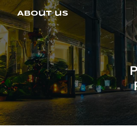
Skip
to
About us
content
P