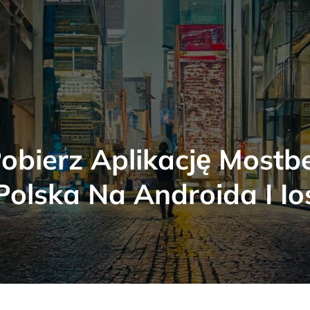
obierz Aplikację Mostb
Polska Na Androida I Io