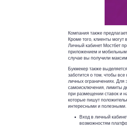
Компания также предлагает 
Кроме того, клиенты могут 
Личный кабинет Мостбет пр
приложением и мобильным с
случае вы получили максим
Букмекер также выделяется
заботится о том, чтобы все
личных ограничениях. Для 
самоисключения, лимиты де
при размещении ставок и н
которые пишут положительн
интересными и полезными.
Вход в личный кабинет
возможностям платф