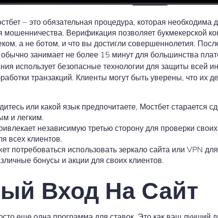
стбет ⏤ это обязательная процедура, которая необходима
 мошенничества. Верификация позволяет букмекерской кон
ком, а не ботом, и что вы достигли совершеннолетия. Пос
 обычно занимает не более 15 минут для большинства пл
ния использует безопасные технологии для защиты всей и
работки транзакций. Клиенты могут быть уверены, что их д
одитесь или какой язык предпочитаете, Мостбет старается 
м и легким.
ривлекает независимую третью сторону для проверки своих 
я всех клиентов.
жет потребоваться использовать зеркало сайта или VPN для
азличные бонусы и акции для своих клиентов.
ый Вход На Сайт
росто еще одна программа для ставок. Это как ваш лучший д