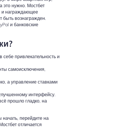
а это нужно. Мостбет
ое и награждающее
т быть вознагражден.
yPal и банковские
ки?
в себе привлекательность и
енты самоисключения,
ко, а управление ставками
 улучшенному интерфейсу.
 всё прошло гладко, на
ы начать, перейдите на
 Мостбет отличается