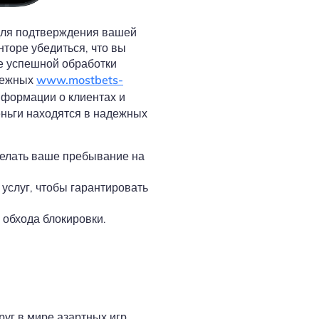
 для подтверждения вашей
торе убедиться, что вы
ле успешной обработки
атежных
www.mostbets-
нформации о клиентах и
еньги находятся в надежных
сделать ваше пребывание на
услуг, чтобы гарантировать
 обхода блокировки.
руг в мире азартных игр,