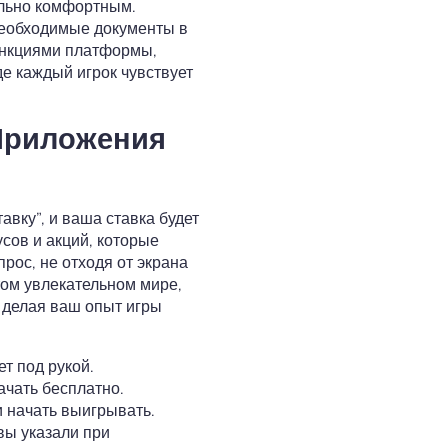
ально комфортным.
необходимые документы в
ункциями платформы,
де каждый игрок чувствует
Приложения
авку”, и ваша ставка будет
усов и акций, которые
рос, не отходя от экрана
этом увлекательном мире,
, делая ваш опыт игры
ет под рукой.
ачать бесплатно.
 начать выигрывать.
вы указали при