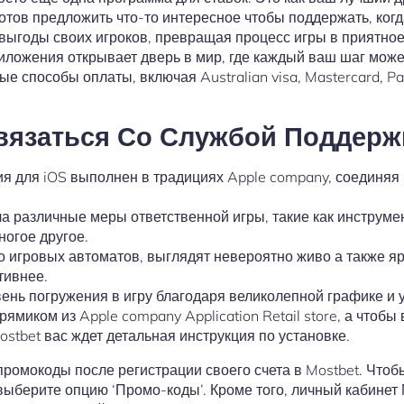
готов предложить что-то интересное чтобы поддержать, когд
 выгоды своих игроков, превращая процесс игры в приятн
иложения открывает дверь в мир, где каждый ваш шаг може
е способы оплаты, включая Australian visa, Mastercard, Pa
вязаться Со Службой Поддерж
 для iOS выполнен в традициях Apple company, соединяя 
ла различные меры ответственной игры, такие как инструм
ногое другое.
о игровых автоматов, выглядят невероятно живо а также яр
тивнее.
ень погружения в игру благодаря великолепной графике и
рямиком из Apple company Application Retail store, а чтобы
stbet вас ждет детальная инструкция по установке.
промокоды после регистрации своего счета в Mostbet. Чтоб
м выберите опцию ‘Промо-коды’. Кроме того, личный кабинет