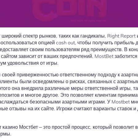
широкий спектр рынков, таких как гандикапы, Right Report и
воспользоваться опцией cash out, чтобы получить прибыль 
едоставляет своим пользователям ряд преимуществ. В кон
айтом зависит от ваших предпочтений. MostBet заботится 
ум удовольствия от игры.
 своей приверженностью ответственному подходу к азартн
 клиенты были осведомлены о рисках, связанных с азартным
этого она внедрила различные меры ответственной игры, т
позитов и многое другое. Это позволяет клиентам прини
аслаждаться безопасными азартными играми. У Mostbet мн
ые отзывы на их сайте. Игроки считают варианты ставок и
 казино Мостбет ‒ это простой процесс, который позволит 
ормы.