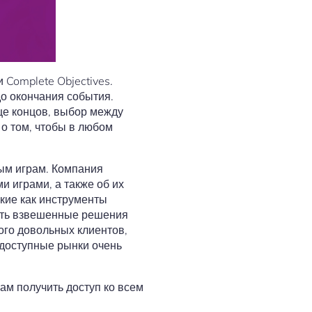
 Complete Objectives.
до окончания события.
це концов, выбор между
о том, чтобы в любом
ым играм. Компания
и играми, а также об их
акие как инструменты
мать взвешенные решения
ого довольных клиентов,
 доступные рынки очень
вам получить доступ ко всем