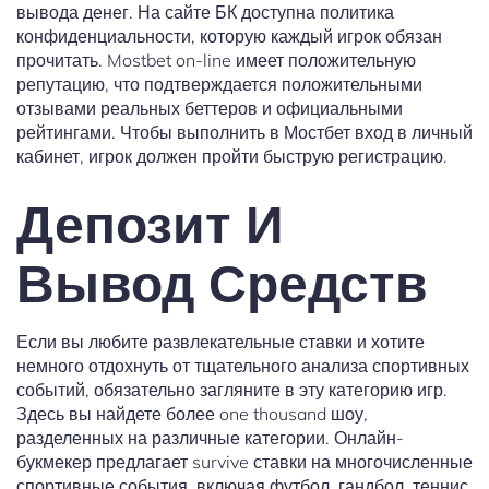
вывода денег. На сайте БК доступна политика
конфиденциальности, которую каждый игрок обязан
прочитать. Mostbet on-line имеет положительную
репутацию, что подтверждается положительными
отзывами реальных беттеров и официальными
рейтингами. Чтобы выполнить в Мостбет вход в личный
кабинет, игрок должен пройти быструю регистрацию.
Депозит И
Вывод Средств
Если вы любите развлекательные ставки и хотите
немного отдохнуть от тщательного анализа спортивных
событий, обязательно загляните в эту категорию игр.
Здесь вы найдете более one thousand шоу,
разделенных на различные категории. Онлайн-
букмекер предлагает survive ставки на многочисленные
спортивные события, включая футбол, гандбол, теннис