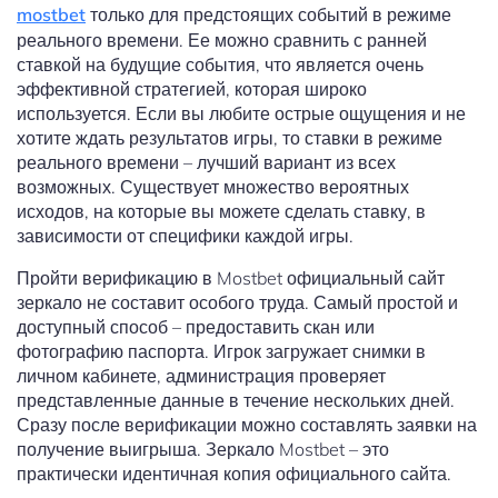
mostbet
только для предстоящих событий в режиме
реального времени. Ее можно сравнить с ранней
ставкой на будущие события, что является очень
эффективной стратегией, которая широко
используется. Если вы любите острые ощущения и не
хотите ждать результатов игры, то ставки в режиме
реального времени – лучший вариант из всех
возможных. Существует множество вероятных
исходов, на которые вы можете сделать ставку, в
зависимости от специфики каждой игры.
Пройти верификацию в Mostbet официальный сайт
зеркало не составит особого труда. Самый простой и
доступный способ – предоставить скан или
фотографию паспорта. Игрок загружает снимки в
личном кабинете, администрация проверяет
представленные данные в течение нескольких дней.
Сразу после верификации можно составлять заявки на
получение выигрыша. Зеркало Mostbet – это
практически идентичная копия официального сайта.