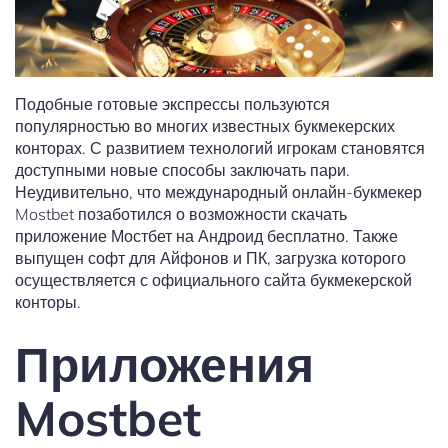
Подобные готовые экспрессы пользуются
популярностью во многих известных букмекерских
конторах. С развитием технологий игрокам становятся
доступными новые способы заключать пари.
Неудивительно, что международный онлайн-букмекер
Mostbet позаботился о возможности скачать
приложение Мостбет на Андроид бесплатно. Также
выпущен софт для Айфонов и ПК, загрузка которого
осуществляется с официального сайта букмекерской
конторы.
Приложения
Mostbet