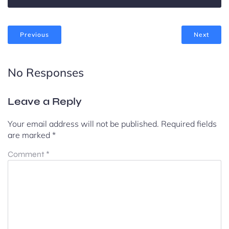
Previous
Next
No Responses
Leave a Reply
Your email address will not be published.
Required fields
are marked
*
Comment
*