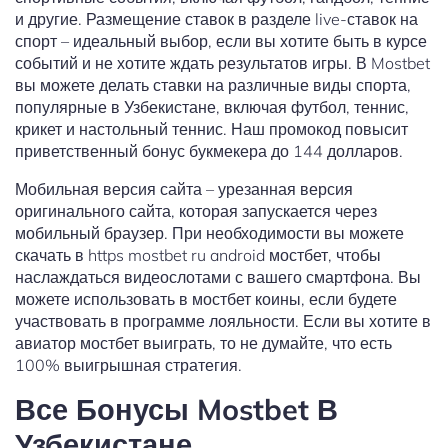
и другие. Размещение ставок в разделе live-ставок на
спорт – идеальный выбор, если вы хотите быть в курсе
событий и не хотите ждать результатов игры. В Mostbet
вы можете делать ставки на различные виды спорта,
популярные в Узбекистане, включая футбол, теннис,
крикет и настольный теннис. Наш промокод повысит
приветственный бонус букмекера до 144 долларов.
Мобильная версия сайта – урезанная версия
оригинального сайта, которая запускается через
мобильный браузер. При необходимости вы можете
скачать в https mostbet ru android мостбет, чтобы
наслаждаться видеослотами с вашего смартфона. Вы
можете использовать в мостбет коины, если будете
участвовать в программе лояльности. Если вы хотите в
авиатор мостбет выиграть, то не думайте, что есть
100% выигрышная стратегия.
Все Бонусы Mostbet В
Узбекистане