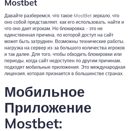
Mostbet
Давайте разберемся, что такое MostBet зеркало, что
оно собой представляет, как его использовать, найти и
что оно дает игрокам. Но блокировка – это не
единственная причина, по которой доступ на сайт
может быть затруднен. Возможны технические работы,
нагрузка на сервер из-за большого количества игроков
и так далее. Для того, чтобы обходить блокировки или
периоды, когда сайт недоступен по другим причинам,
подходят мобильные приложения. Это международная
лицензия, которая признается в большинстве странах.
Мобильное
Приложение
Mostbet: