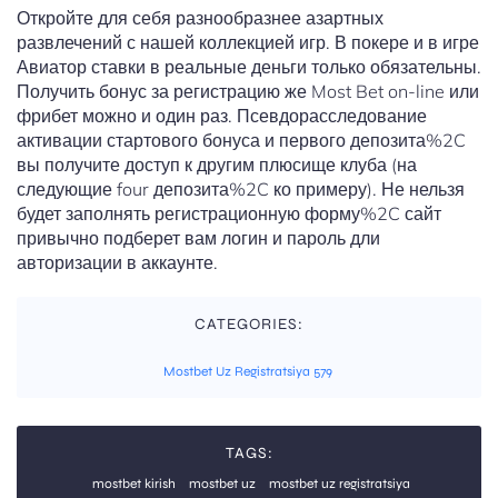
Откройте для себя разнообразнее азартных
развлечений с нашей коллекцией игр. В покере и в игре
Авиатор ставки в реальные деньги только обязательны.
Получить бонус за регистрацию же Most Bet on-line или
фрибет можно и один раз. Псевдорасследование
активации стартового бонуса и первого депозита%2C
вы получите доступ к другим плюсище клуба (на
следующие four депозита%2C ко примеру). Не нельзя
будет заполнять регистрационную форму%2C сайт
привычно подберет вам логин и пароль дли
авторизации в аккаунте.
CATEGORIES:
Mostbet Uz Registratsiya 579
TAGS:
mostbet kirish
mostbet uz
mostbet uz registratsiya