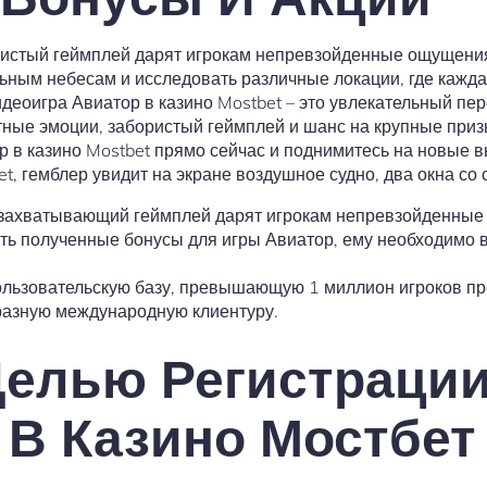
ристый геймплей дарят игрокам непревзойденные ощущения
ьным небесам и исследовать различные локации, где кажд
еоигра Авиатор в казино Mostbet – это увлекательный пе
ные эмоции, забористый геймплей и шанс на крупные призы
р в казино Mostbet прямо сейчас и поднимитесь на новые в
et, гемблер увидит на экране воздушное судно, два окна со 
 захватывающий геймплей дарят игрокам непревзойденные
ть полученные бонусы для игры Авиатор, ему необходимо
льзовательскую базу, превышающую 1 миллион игроков пре
разную международную клиентуру.
Целью Регистрации
 В Казино Мостбет