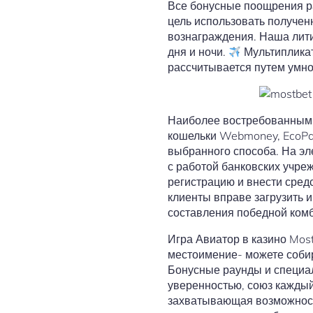
Все бонусные поощрения ра
цель использовать получен
вознаграждения. Наша лити
дня и ночи.
Мультипликат
рассчитывается путем умно
Наиболее востребованными 
кошельки Webmoney, EcoPay
выбранного способа. На электронные коше
с работой банковских учреж
регистрацию и внести сред
клиенты вправе загрузить 
составления победной ком
Игра Авиатор в казино Mos
местоимение- можете соби
Бонусные раунды и специа
уверенностью, союз каждый
захватывающая возможност