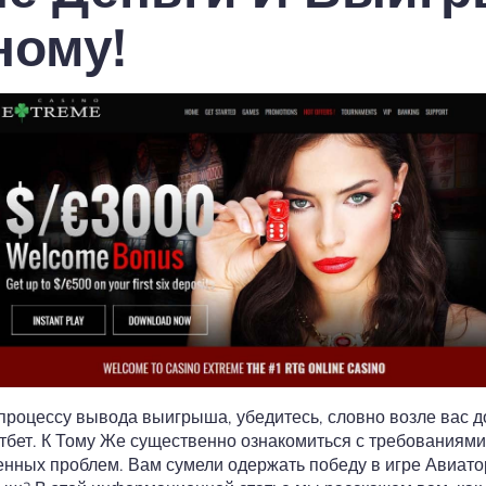
ному!
 процессу вывода выигрыша, убедитесь, словно возле вас д
стбет. К Тому Же существенно ознакомиться с требованиями
нных проблем. Вам сумели одержать победу в игре Авиатор