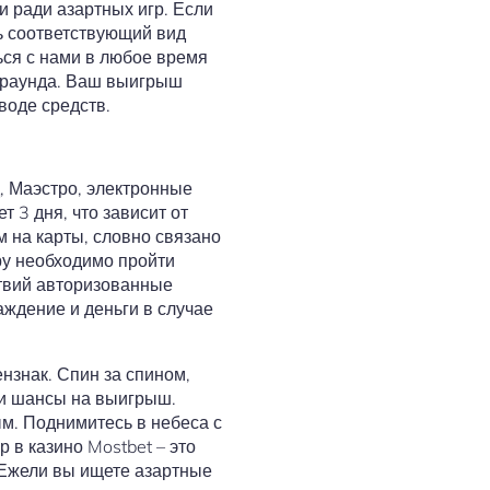
и ради азартных игр. Если
ь соответствующий вид
ься с нами в любое время
ь раунда. Ваш выигрыш
воде средств.
, Маэстро, электронные
 3 дня, что зависит от
ру необходимо пройти
ствий авторизованные
аждение и деньги в случае
нзнак. Спин за спином,
и шансы на выигрыш.
м. Поднимитесь в небеса с
 в казино Mostbet – это
 Ежели вы ищете азартные