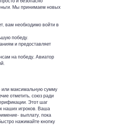
просто и безопасно
еньги. Мы принимаем новых
ет, вам необходимо войти в
ьшую победу.
ваниям и предоставляет
сам на победу, Авиатор
й.
ю или максимальную сумму
верификации. Этот шаг
ех наших игроков. Ваша
оимение- выплату, пока
быстро нажимайте кнопку