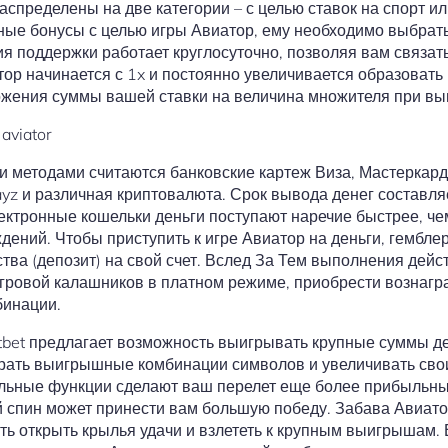
спределены на две категории – с целью ставок на спорт ил
ные бонусы с целью игры Авиатор, ему необходимо выбрат
я поддержки работает круглосуточно, позволяя вам связат
ор начинается с 1x и постоянно увеличивается образоват
жения суммы вашей ставки на величина множителя при вы
методами считаются банковские картеж Виза, Мастеркард
z и различная криптовалюта. Срок вывода денег составляет
льки деньги поступают наречие быстрее, чем на карты, словно связано
дений. Чтобы приступить к игре Авиатор на деньги, гембле
ства (депозит) на свой счет. Вслед За Тем выполнения дей
игровой калашников в платном режиме, приобрести вознагр
бинации.
tbet предлагает возможность выигрывать крупные суммы де
рать выигрышные комбинации символов и увеличивать сво
льные функции сделают ваш перелет еще более прибыльны
 спин может принести вам большую победу. Забава Авиатор
ь открыть крылья удачи и взлететь к крупным выигрышам.