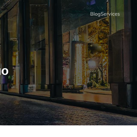
Blog
Services
но