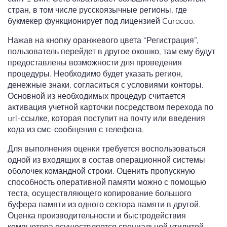
стран, в том числе русскоязычные регионы, где
букмекер функционирует под лицензией Curacao.
Нажав на кнопку оранжевого цвета “Регистрация”,
пользователь перейдет в другое окошко, там ему будут
предоставлены возможности для проведения
процедуры. Необходимо будет указать регион,
денежные знаки, согласиться с условиями конторы.
Основной из необходимых процедур считается
активация учетной карточки посредством перехода по
url-ссылке, которая поступит на почту или введения
кода из смс-сообщения с телефона.
Для выполнения оценки требуется воспользоваться
одной из входящих в состав операционной системы
оболочек командной строки. Оценить пропускную
способность оперативной памяти можно с помощью
теста, осуществляющего копирование большого
буфера памяти из одного сектора памяти в другой.
Оценка производительности и быстродействия
компьютера осуществляется специальной утилитой –