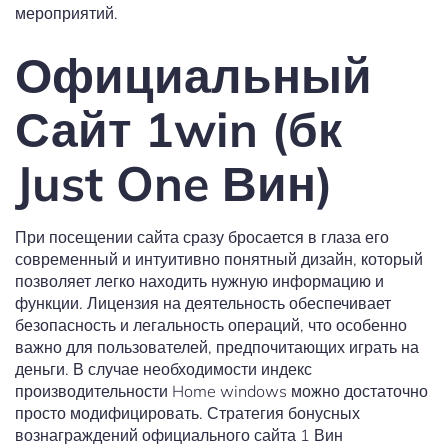
мероприятий.
Официальный
Сайт 1win (бк
Just One Вин)
При посещении сайта сразу бросается в глаза его
современный и интуитивно понятный дизайн, который
позволяет легко находить нужную информацию и
функции. Лицензия на деятельность обеспечивает
безопасность и легальность операций, что особенно
важно для пользователей, предпочитающих играть на
деньги. В случае необходимости индекс
производительности Home windows можно достаточно
просто модифицировать. Стратегия бонусных
вознаграждений официального сайта 1 Вин