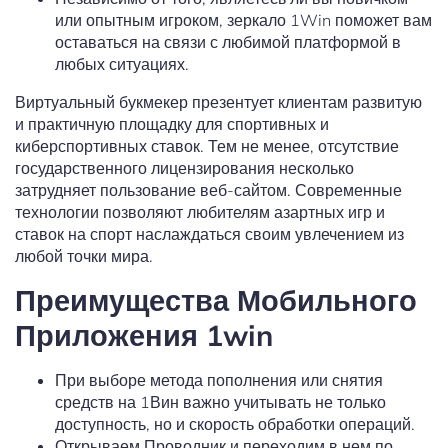
или опытным игроком, зеркало 1Win поможет вам
оставаться на связи с любимой платформой в
любых ситуациях.
Виртуальный букмекер презентует клиентам развитую
и практичную площадку для спортивных и
киберспортивных ставок. Тем не менее, отсутствие
государственного лицензирования несколько
затрудняет пользование веб-сайтом. Современные
технологии позволяют любителям азартных игр и
ставок на спорт наслаждаться своим увлечением из
любой точки мира.
Преимущества Мобильного
Приложения 1win
При выборе метода пополнения или снятия
средств на 1Вин важно учитывать не только
доступность, но и скорость обработки операций.
Открываем Проводник и переходим в нем по