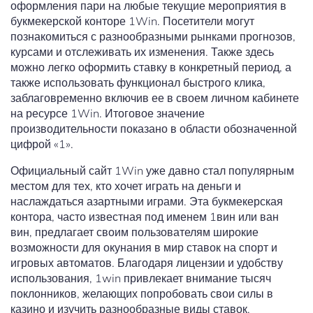
оформления пари на любые текущие мероприятия в
букмекерской конторе 1Win. Посетители могут
познакомиться с разнообразными рынками прогнозов,
курсами и отслеживать их изменения. Также здесь
можно легко оформить ставку в конкретный период, а
также использовать функционал быстрого клика,
заблаговременно включив ее в своем личном кабинете
на ресурсе 1Win. Итоговое значение
производительности показано в области обозначенной
цифрой «1».
Официальный сайт 1Win уже давно стал популярным
местом для тех, кто хочет играть на деньги и
наслаждаться азартными играми. Эта букмекерская
контора, часто известная под именем 1вин или ван
вин, предлагает своим пользователям широкие
возможности для окунания в мир ставок на спорт и
игровых автоматов. Благодаря лицензии и удобству
использования, 1win привлекает внимание тысяч
поклонников, желающих попробовать свои силы в
казино и изучить разнообразные виды ставок.