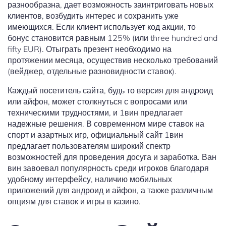
разнообразна, дает возможность заинтриговать новых
клиентов, возбудить интерес и сохранить уже
имеющихся. Если клиент использует код акции, то
бонус становится равным 125% (или three hundred and
fifty EUR). Отыграть презент необходимо на
протяжении месяца, осуществив несколько требований
(вейджер, отдельные разновидности ставок).
Каждый посетитель сайта, будь то версия для андроид
или айфон, может столкнуться с вопросами или
техническими трудностями, и 1вин предлагает
надежные решения. В современном мире ставок на
спорт и азартных игр, официальный сайт 1вин
предлагает пользователям широкий спектр
возможностей для проведения досуга и заработка. Ван
вин завоевал популярность среди игроков благодаря
удобному интерфейсу, наличию мобильных
приложений для андроид и айфон, а также различным
опциям для ставок и игры в казино.