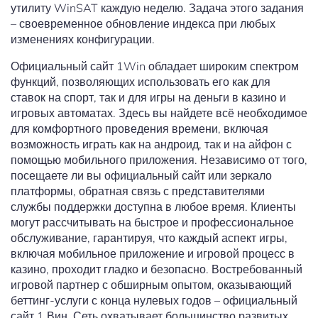
утилиту WinSAT каждую неделю. Задача этого задания
– своевременное обновление индекса при любых
изменениях конфигурации.
Официальный сайт 1Win обладает широким спектром
функций, позволяющих использовать его как для
ставок на спорт, так и для игры на деньги в казино и
игровых автоматах. Здесь вы найдете всё необходимое
для комфортного проведения времени, включая
возможность играть как на андроид, так и на айфон с
помощью мобильного приложения. Независимо от того,
посещаете ли вы официальный сайт или зеркало
платформы, обратная связь с представителями
службы поддержки доступна в любое время. Клиенты
могут рассчитывать на быстрое и профессиональное
обслуживание, гарантируя, что каждый аспект игры,
включая мобильное приложение и игровой процесс в
казино, проходит гладко и безопасно. Востребованный
игровой партнер с обширным опытом, оказывающий
беттинг-услуги с конца нулевых годов – официальный
сайт 1 Вин. Сеть охватывает большинство развитых