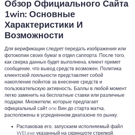
Обзор Официального Сайта
1win: Основные
Характеристики И
Возможности
Для верификации следует передать изображения или
фотокопии своих бумаг в отдел саппорта. После того,
как сверка данных будет выполнена, клиент примет
сообщение, что вывод средств возможен. Политика
клиентской лояльности представляет собой
накопление пойнтов за внесение средств и
пользовательскую активность. Баллы в любой момент
легко заменить на бесплатные ставки или различные
подарки. Множители, которые предлагает
официальный сайт one Вин до старта матча,
расположены в усредненном диапазоне по рынку.
Распаковав его, запускаем исполняемый файл
WEI.exe указанный на скриншоте стрелкой.