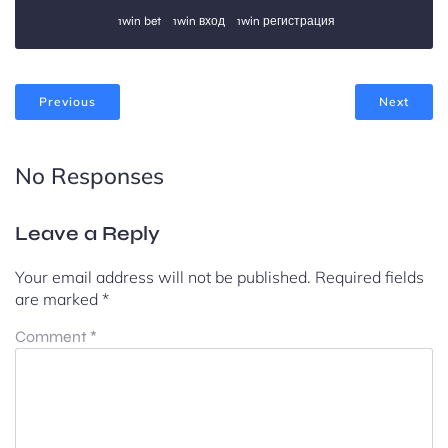
1win bet
1win вход
1win регистрация
Previous
Next
No Responses
Leave a Reply
Your email address will not be published.
Required fields
are marked
*
Comment
*