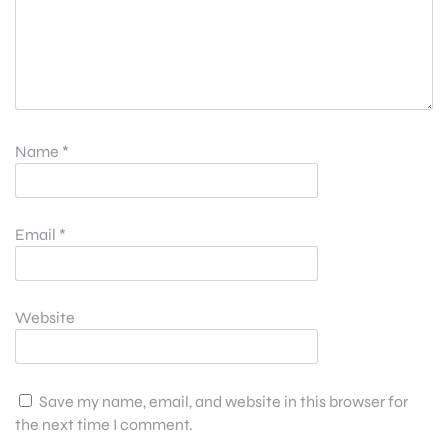
Name
*
Email
*
Website
Save my name, email, and website in this browser for
the next time I comment.