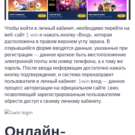
Чтобы войти в личный кабинет, необходимо перейти на
веб-сайт 1 win и нажать кнопку «Вход», которая
расположена в правом верхнем углу экрана. В
открывшейся форме вводятся данные, указанные при
регистрации — данное краткое быть местоположение
электронной почты или номер телефона, а к тому же
пароль. После ввода информации достаточно нажать
кнопку подтверждения, и система перенаправит
пользователя в личный кабинет. 1win вход — данное
процесс авторизации на официальном сайте 1вин,
позволяющий зарегистрированным пользователям
обрести доступ к своему личному кабинету.
Онлайн-