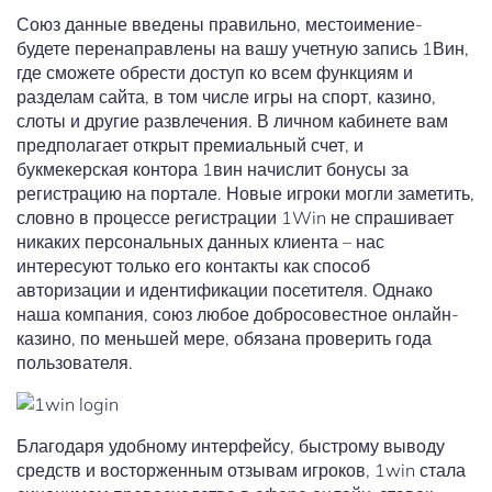
Союз данные введены правильно, местоимение-
будете перенаправлены на вашу учетную запись 1Вин,
где сможете обрести доступ ко всем функциям и
разделам сайта, в том числе игры на спорт, казино,
слоты и другие развлечения. В личном кабинете вам
предполагает открыт премиальный счет, и
букмекерская контора 1вин начислит бонусы за
регистрацию на портале. Новые игроки могли заметить,
словно в процессе регистрации 1Win не спрашивает
никаких персональных данных клиента – нас
интересуют только его контакты как способ
авторизации и идентификации посетителя. Однако
наша компания, союз любое добросовестное онлайн-
казино, по меньшей мере, обязана проверить года
пользователя.
Благодаря удобному интерфейсу, быстрому выводу
средств и восторженным отзывам игроков, 1win стала