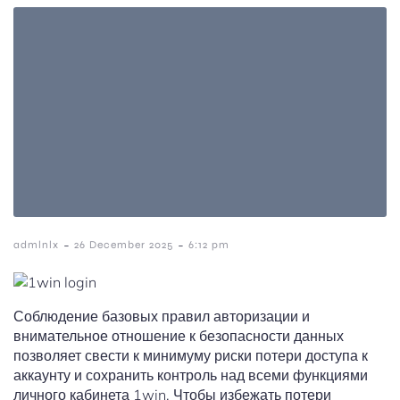
-
-
admlnlx
26 December 2025
6:12 pm
Соблюдение базовых правил авторизации и
внимательное отношение к безопасности данных
позволяет свести к минимуму риски потери доступа к
аккаунту и сохранить контроль над всеми функциями
личного кабинета 1win. Чтобы избежать потери