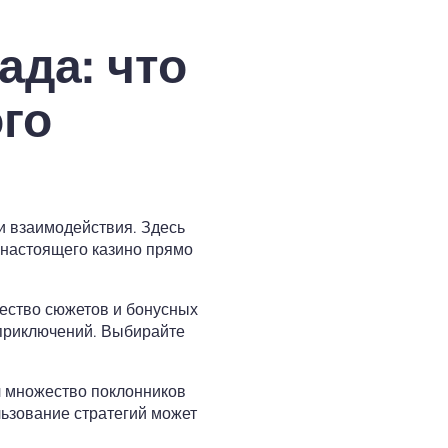
ада: что
го
и взаимодействия. Здесь
 настоящего казино прямо
жество сюжетов и бонусных
приключений. Выбирайте
л множество поклонников
льзование стратегий может