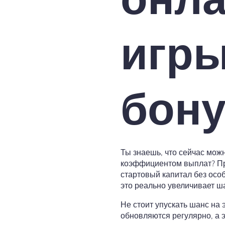
игр
бону
Ты знаешь, что сейчас мож
коэффициентом выплат? Пр
стартовый капитал без осо
это реально увеличивает ш
Не стоит упускать шанс на
обновляются регулярно, а э