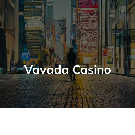
Vavada Casino