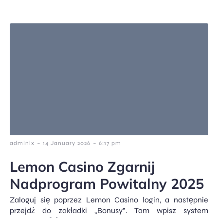
-
-
admlnlx
14 January 2026
6:17 pm
Lemon Casino Zgarnij
Nadprogram Powitalny 2025
Zaloguj się poprzez Lemon Casino login, a następnie
przejdź do zakładki „Bonusy”. Tam wpisz system