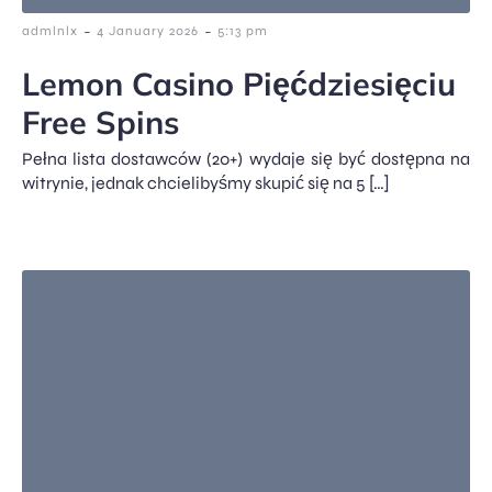
-
-
admlnlx
4 January 2026
5:13 pm
Lemon Casino Pięćdziesięciu
Free Spins
Pełna lista dostawców (20+) wydaje się być dostępna na
witrynie, jednak chcielibyśmy skupić się na 5 […]