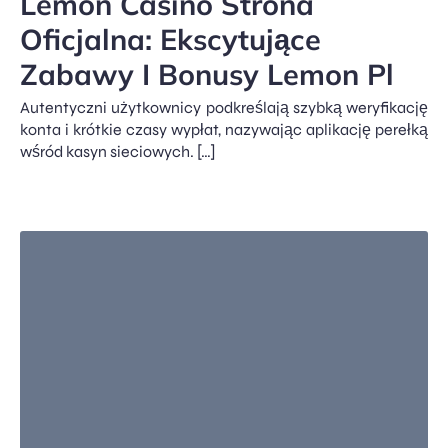
Lemon Casino Strona
Oficjalna: Ekscytujące
Zabawy I Bonusy Lemon Pl
Autentyczni użytkownicy podkreślają szybką weryfikację
konta i krótkie czasy wypłat, nazywając aplikację perełką
wśród kasyn sieciowych. […]