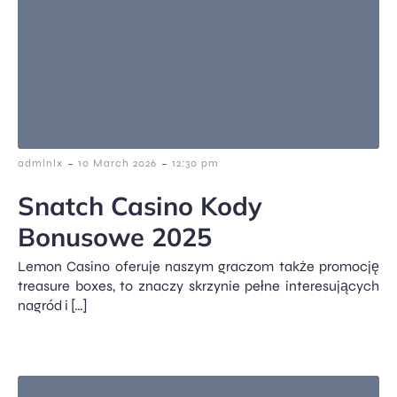
-
-
admlnlx
10 March 2026
12:30 pm
Snatch Casino Kody
Bonusowe 2025
Lemon Casino oferuje naszym graczom także promocję
treasure boxes, to znaczy skrzynie pełne interesujących
nagród i […]