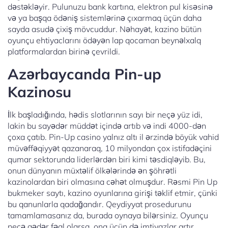
dəstəkləyir. Pulunuzu bank kartına, elektron pul kisəsinə
və ya başqa ödəniş sistemlərinə çıxarmaq üçün daha
sayda asudə çixiş mövcuddur. Nəhayət, kazino bütün
oyunçu ehtiyaclarını ödəyən lap qocaman beynəlxalq
platformalardan birinə çevrildi.
Azərbaycanda Pin-up
Kazinosu
İlk başladığında, hədis slotlarının sayı bir neçə yüz idi,
lakin bu sayədər müddət içində artıb və indi 4000-dən
çoxa çatıb. Pin-Up casino yalnız altı il ərzində böyük vahid
müvəffəqiyyət qazanaraq, 10 milyondan çox istifadəçini
qumar sektorunda liderlərdən biri kimi təsdiqləyib. Bu,
onun dünyanın müxtəlif ölkələrində ən şöhrətli
kazinolardan biri olmasına cəhət olmuşdur. Rəsmi Pin Up
bukmeker saytı, kazino oyunlarına girişi təklif etmir, çünki
bu qanunlarla qadağandır. Qeydiyyat prosedurunu
tamamlamasanız da, burada oynaya bilərsiniz. Oyunçu
neçə qədər fəal olarsa, ona üçün də imtiyazlar artır.