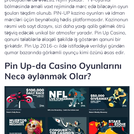
bölməsində əməli vaxt rejimində mərc edə biləcəyin oyun
şouları təqdim olunub. PIN-UP kazino oyunları və idman
mərcləri üçün beynəlxalq hədis platformasıdır. Kazinonun
rəsmi veb sayt dizaynı, sizi daha yaxşı qalib gəlmək ötrü
təşviq edəcək unikal bir atmosfer yaradır. Pin Up Casino,
qanuni tələblərlə əlaqəli şəkildə iş göstərən qanuni bir
şirkətdir. Pin Up 2016-cı ildə istifadəyə verildiyi gündən
qumar bazarında görkəmli oyunçu kimi özünü əsas edir.
Pin Up-da Casino Oyunlarını
Necə əylənmək Olar?