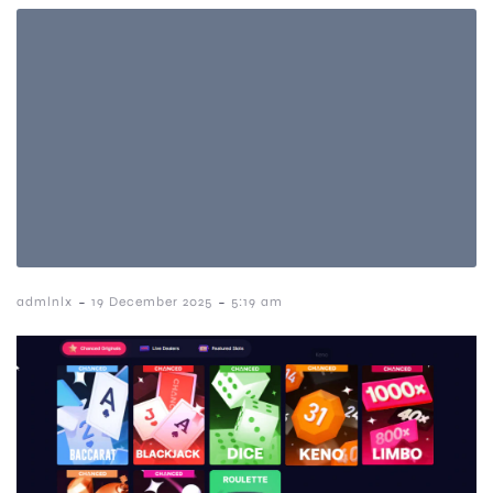
-
-
admlnlx
19 December 2025
5:19 am