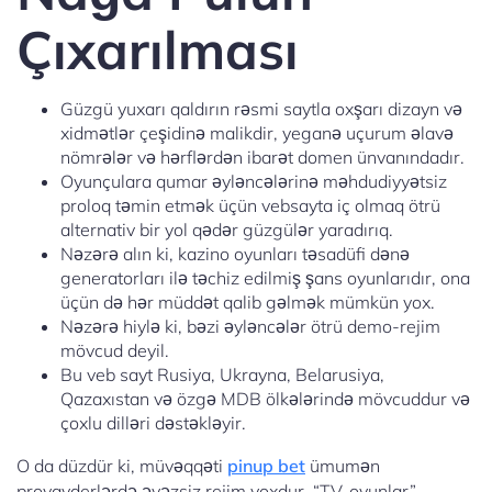
Çıxarılması
Güzgü yuxarı qaldırın rəsmi saytla oxşarı dizayn və
xidmətlər çeşidinə malikdir, yeganə uçurum əlavə
nömrələr və hərflərdən ibarət domen ünvanındadır.
Oyunçulara qumar əyləncələrinə məhdudiyyətsiz
proloq təmin etmək üçün vebsayta iç olmaq ötrü
alternativ bir yol qədər güzgülər yaradırıq.
Nəzərə alın ki, kazino oyunları təsadüfi dənə
generatorları ilə təchiz edilmiş şans oyunlarıdır, ona
üçün də hər müddət qalib gəlmək mümkün yox.
Nəzərə hiylə ki, bəzi əyləncələr ötrü demo-rejim
mövcud deyil.
Bu veb sayt Rusiya, Ukrayna, Belarusiya,
Qazaxıstan və özgə MDB ölkələrində mövcuddur və
çoxlu dilləri dəstəkləyir.
O da düzdür ki, müvəqqəti
pinup bet
ümumən
provayderlərdə əvəzsiz rejim yoxdur. “TV-oyunlar”