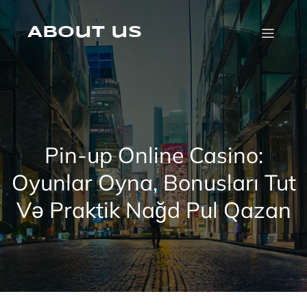
Skip
to
content
About us
Pin-up Online Casino:
Oyunlar Oyna, Bonusları Tut
Və Praktik Nağd Pul Qazan