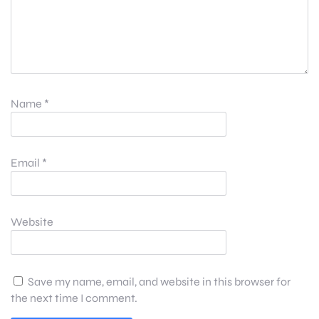
Name
*
Email
*
Website
Save my name, email, and website in this browser for
the next time I comment.