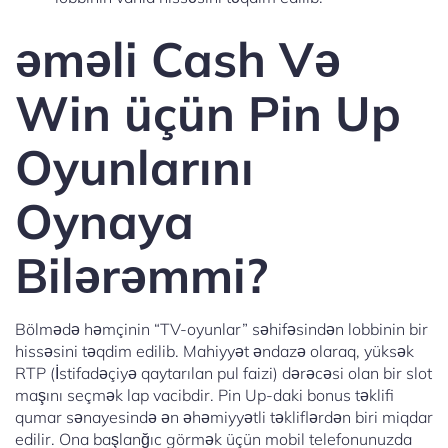
əməli Cash Və
Win üçün Pin Up
Oyunlarını
Oynaya
Bilərəmmi?
Bölmədə həmçinin “TV-oyunlar” səhifəsindən lobbinin bir
hissəsini təqdim edilib. Mahiyyət əndazə olaraq, yüksək
RTP (İstifadəçiyə qaytarılan pul faizi) dərəcəsi olan bir slot
maşını seçmək lap vacibdir. Pin Up-daki bonus təklifi
qumar sənayesində ən əhəmiyyətli təkliflərdən biri miqdar
edilir. Ona başlanğıc görmək üçün mobil telefonunuzda