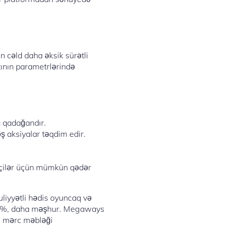
n cəld daha əksik sürətli
tının parametrlərində
a qadağandır.
ş aksiyalar təqdim edir.
dəçilər üçün mümkün qədər
liyyətli hədis oyuncaq və
-97%, daha məşhur. Megaways
m mərc məbləği