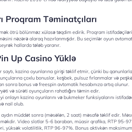
ı Proqram Təminatçıları
rmək ötrü bölünməz xülasə təqdim edirik. Proqram istifadəçiləri
tməsini nəzərə alaraq hazırlanmışdır. Bu seçimlər oyun avtoma
seyrək hallarda tələb yaranır.
in Up Casino Yüklə
aytı, kazino oyunlarına girişi təklif etmir, çünki bu qanunlarl
unçularına çoxlu bonuslar, keşbek, pulsuz fırlanmalar və peşkə
 sonra bonus və freespin avtomatik hesabınıza artıq olunur.
əti və sürəti oyunçuların rahatlığını təmin edir.
yi onlayn kazino oyunlarını və bukmeker funksiyalarını istifa
ə nail olub.
 aydın müddət sonra (məsələn, 2 saat) məsafə təklif edir. Məsu
eməkdir. Video slotlar 5-6 baraban, müasir qrafika, RTP 95
ləri, yüksək volatilitlik, RTP 96-97%. Bonus aktivkən maksimu