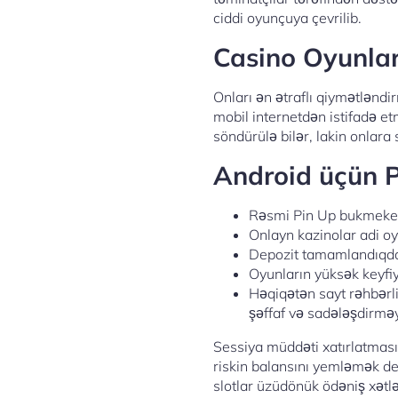
ciddi oyunçuya çevrilib.
Casino Oyunlar
Onları ən ətraflı qiymətləndi
mobil internetdən istifadə e
söndürülə bilər, lakin onlara 
Android üçün P
Rəsmi Pin Up bukmeker s
Onlayn kazinolar adi oy
Depozit tamamlandıqdan
Oyunların yüksək keyfiyy
Həqiqətən sayt rəhbərli
şəffaf və sadələşdirməy
Sessiya müddəti xatırlatması
riskin balansını yemləmək d
slotlar üzüdönük ödəniş xət