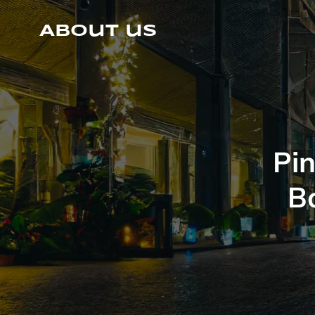
Skip
to
About us
content
Pin
B