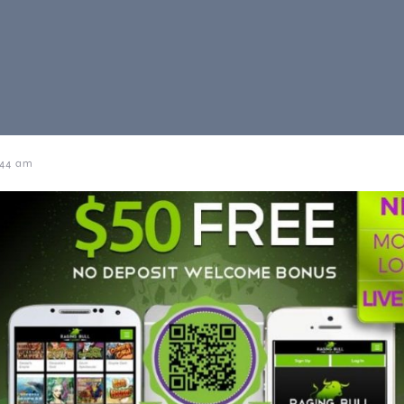
:44 am