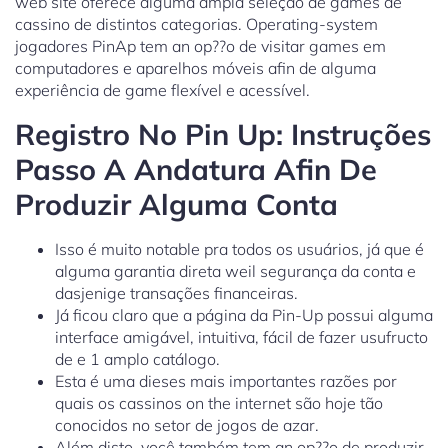
web site oferece alguma ampla seleção de games de
cassino de distintos categorias. Operating-system
jogadores PinAp tem an op??o de visitar games em
computadores e aparelhos móveis afin de alguma
experiência de game flexível e acessível.
Registro No Pin Up: Instruções
Passo A Andatura Afin De
Produzir Alguma Conta
Isso é muito notable pra todos os usuários, já que é
alguma garantia direta weil segurança da conta e
dasjenige transações financeiras.
Já ficou claro que a página da Pin-Up possui alguma
interface amigável, intuitiva, fácil de fazer usufructo
de e 1 amplo catálogo.
Esta é uma dieses mais importantes razões por
quais os cassinos on the internet são hoje tão
conocidos no setor de jogos de azar.
Além disto, você também tem an op??o de produzir