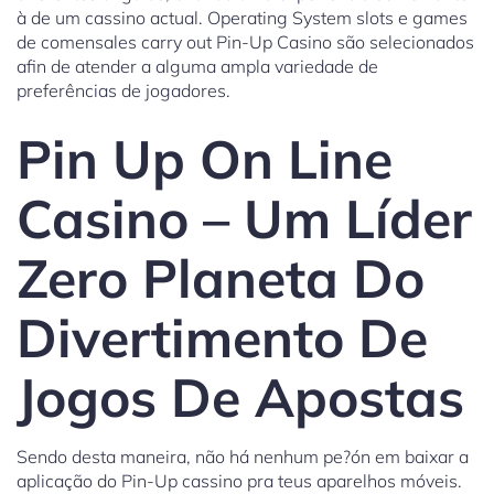
à de um cassino actual. Operating System slots e games
de comensales carry out Pin-Up Casino são selecionados
afin de atender a alguma ampla variedade de
preferências de jogadores.
Pin Up On Line
Casino – Um Líder
Zero Planeta Do
Divertimento De
Jogos De Apostas
Sendo desta maneira, não há nenhum pe?ón em baixar a
aplicação do Pin-Up cassino pra teus aparelhos móveis.