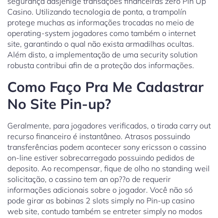
segurança dasjenige transações financeiras zero Pin Up
Casino. Utilizando tecnologia de ponta, a trampolín
protege muchas as informações trocadas no meio de
operating-system jogadores como também o internet
site, garantindo o qual não exista armadilhas ocultas.
Além disto, a implementação de uma security solution
robusta contribui afin de a proteção dos informações.
Como Faço Pra Me Cadastrar
No Site Pin-up?
Geralmente, para jogadores verificados, o tirada carry out
recurso financeiro é instantâneo. Atrasos possuindo
transferências podem acontecer sony ericsson o cassino
on-line estiver sobrecarregado possuindo pedidos de
deposito. Ao recompensar, fique de olho no standing weil
solicitação, o cassino tem an op??o de requerir
informações adicionais sobre o jogador. Você não só
pode girar as bobinas 2 slots simply no Pin-up casino
web site, contudo também se entreter simply no modos