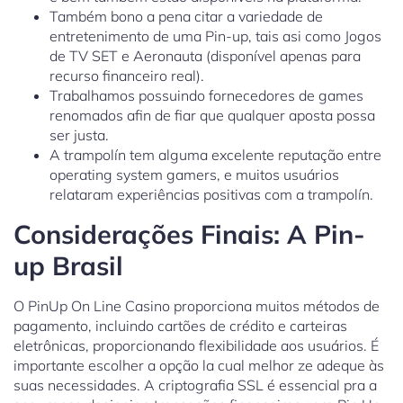
Também bono a pena citar a variedade de
entretenimento de uma Pin-up, tais asi como Jogos
de TV SET e Aeronauta (disponível apenas para
recurso financeiro real).
Trabalhamos possuindo fornecedores de games
renomados afin de fiar que qualquer aposta possa
ser justa.
A trampolín tem alguma excelente reputação entre
operating system gamers, e muitos usuários
relataram experiências positivas com a trampolín.
Considerações Finais: A Pin-
up Brasil
O PinUp On Line Casino proporciona muitos métodos de
pagamento, incluindo cartões de crédito e carteiras
eletrônicas, proporcionando flexibilidade aos usuários. É
importante escolher a opção la cual melhor ze adeque às
suas necessidades. A criptografia SSL é essencial pra a