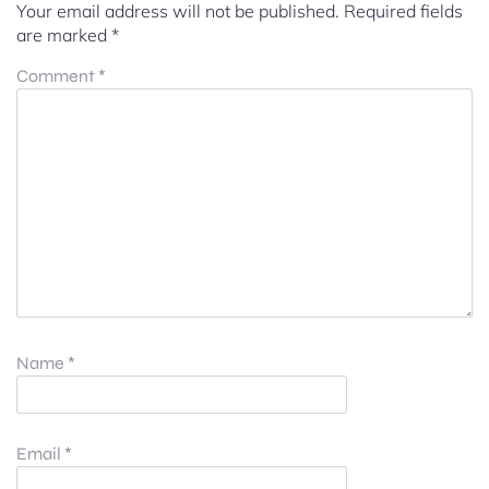
Your email address will not be published.
Required fields
are marked
*
Comment
*
Name
*
Email
*