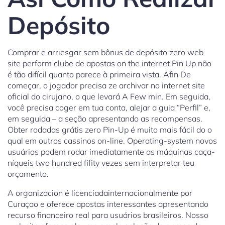
Depósito
Comprar e arriesgar sem bônus de depósito zero web
site perform clube de apostas on the internet Pin Up não
é tão difícil quanto parece à primeira vista. Afin De
começar, o jogador precisa ze archivar no internet site
oficial do cirujano, o que levará A Few min. Em seguida,
você precisa coger em tua conta, alejar a guia “Perfil” e,
em seguida – a seção apresentando as recompensas.
Obter rodadas grátis zero Pin-Up é muito mais fácil do o
qual em outros cassinos on-line. Operating-system novos
usuários podem rodar imediatamente as máquinas caça-
níqueis two hundred fifity vezes sem interpretar teu
orçamento.
A organizacion é licenciadainternacionalmente por
Curaçao e oferece apostas interessantes apresentando
recurso financeiro real para usuários brasileiros. Nosso