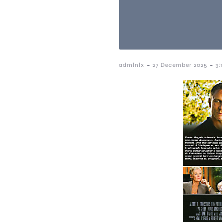
-
-
admlnlx
27 December 2025
3