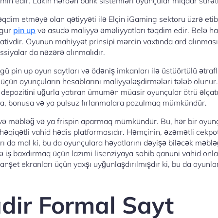
min edir. Lakin hərdən bank sistemləri oyunçular miqdar sürətl
dim etməyə olan qətiyyəti ilə Elçin iGaming sektoru üzrə etibar
 gur
pin up
və asudə maliyyə əməliyyatları təqdim edir. Belə ha
nativdir. Oyunun mahiyyət prinsipi mərcin vaxtında ard alınması
ssiyalar da nəzərə alınmalıdır.
ü pin up oyun saytları və ödəniş imkanları ilə üstüörtülü ətrafl
üçün oyunçuların hesablarını maliyyələşdirmələri tələb olunur.
k depozitini uğurla yatıran ümumən müasir oyunçular ötrü əlçat
ula, bonusa və ya pulsuz fırlanmalara pozulmaq mümkündür.
və məbləğ və ya frispin aparmaq mümkündür. Bu, hər bir oyunç
ə həqiqətli vahid hədis platformasıdır. Həmçinin, əzəmətli cekp
ı da mal ki, bu da oyunçulara həyatlarını dəyişə biləcək məblə
 iş baxdırmaq üçün lazımi lisenziyaya sahib qanuni vahid onla
planşet ekranları üçün yaxşı uyğunlaşdırılmışdır ki, bu da oyunla
dir Formal Sayt