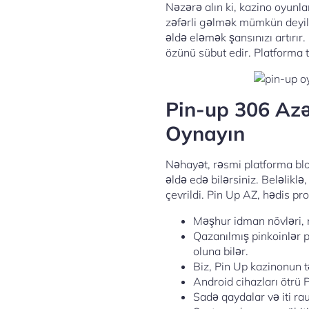
Nəzərə alın ki, kazino oyunla
zəfərli gəlmək mümkün deyil.
əldə eləmək şansınızı artırı
özünü sübut edir. Platforma tə
Pin-up 306 Azə
Oynayın
Nəhayət, rəsmi platforma blok
əldə edə bilərsiniz. Beləlik
Məşhur idman növləri, m
Qazanılmış pinkoinlər pr
oluna bilər.
Biz, Pin Up kazinonun t
Android cihazları ötrü P
Sadə qaydalar və iti ra