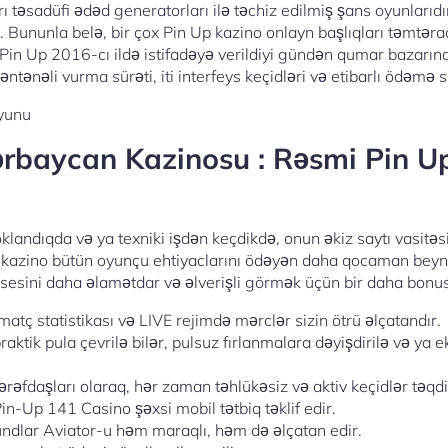
rı təsadüfi ədəd generatorları ilə təchiz edilmiş şans oyunları
 Bununla belə, bir çox Pin Up kazino onlayn başlıqları təmtəraq
r. Pin Up 2016-cı ildə istifadəyə verildiyi gündən qumar bazar
ntənəli vurma sürəti, iti interfeys keçidləri və etibarlı ödəmə sis
rbaycan Kazinosu : Rəsmi Pin U
landıqda və ya texniki işdən keçdikdə, onun əkiz saytı vasitəsi
lə, kazino bütün oyunçu ehtiyaclarını ödəyən daha qocaman beyn
çevrildi. Pin Up AZ, hədis prosesini daha əlamətdar
atç statistikası və LIVE rejimdə mərclər sizin ötrü əlçatandır.
aktik pula çevrilə bilər, pulsuz fırlanmalara dəyişdirilə və ya e
ərəfdaşları olaraq, hər zaman təhlükəsiz və aktiv keçidlər təqdi
in-Up 141 Casino şəxsi mobil tətbiq təklif edir.
undlar Aviator-u həm maraqlı, həm də əlçatan edir.