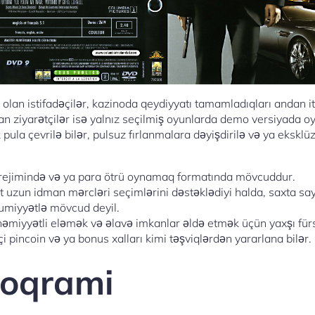
olan istifadəçilər, kazinoda qeydiyyatı tamamladıqları andan 
an ziyarətçilər isə yalnız seçilmiş oyunlarda demo versiyada o
ilər, pulsuz fırlanmalara dəyişdirilə və ya eksklüziv aksiyalarda istifadə edilə
ejimində və ya para ötrü oynamaq formatında mövcuddur.
t uzun idman mərcləri seçimlərini dəstəklədiyi halda, saxta sa
umiyyətlə mövcud deyil.
əmiyyətli eləmək və əlavə imkanlar əldə etmək üçün yaxşı fürs
çi pincoin və ya bonus xalları kimi təşviqlərdən yararlana bilər.
roqrami