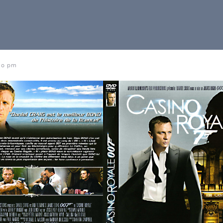
:10 pm