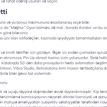
ə rahat ödəniş üsulları ilə seçilir.
tti
na və ya bonus məzmununa əsaslanaraq seçə bilər.
o-da “Məşhur” Oyun bölməsi də mal.; burada Aviator-un bu sa
ı görə bilərsiniz.
 üzv olan istifadəçilər, kazinoda qeydiyyatı tamamladıqları and
və limitli təkliflər sizi gözləyir. Əgər siz evdən çıxmadan qur
n atırsınızsa, Pin Up obrazli kazino sizin yolunuzdur. Belə hal
r. Kataloqda 50-dən daha provayderin hədis avtomatları təqdim 
1Moon, Vibra Studio, Betsolutions kimi müasir tərtibatçılarla d
rilə bilən şəxsi bal sistemidir.
və uçuşu təyyarə düşməzdən əvvəl dayandırmaqdır. Kip tənzim
ənzimləmə komissiyasının nəzarəti altında lisenziyalı və qanu
maliyyə əməliyyatları subyektiv səlahiyyətlər tərəfindən riay