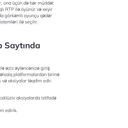
dır, ona üçün də hər müddət
lı RTP ilə öyünür və xeyir
ında görkəmli oyunçu qədər
temləri ilə seçilir.
p Saytında
lə əziz əyləncənizə giriş
əlxalq platformalardan birinə
 və əlverişli görmək üçün bir daha bonus və aksiyalar təqdim edir.
ksklüziv aksiyalarda istifadə
m edirik.