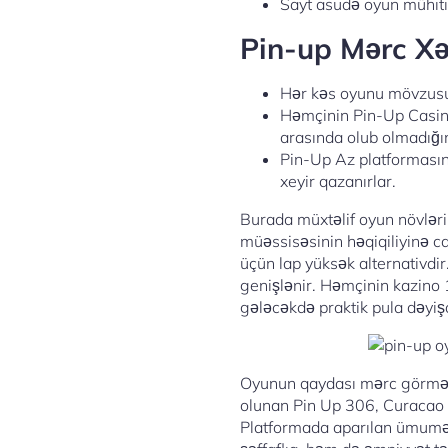
Sayt asudə oyun mühiti v
Pin-up Mərc Xə
Hər kəs oyunu mövzusu
Həmçinin Pin-Up Casin
arasında olub olmadığın
Pin-Up Az platformasına
xeyir qazanırlar.
Burada müxtəlif oyun növləri 
müəssisəsinin həqiqiliyinə ca
üçün lap yüksək alternativdi
genişlənir. Həmçinin kazino 
gələcəkdə praktik pula dəyişdi
Oyunun qaydası mərc görmək 
olunan Pin Up 306, Curacao t
Platformada aparılan ümumən 