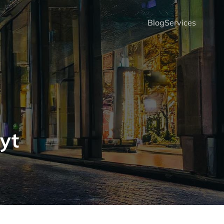
Blog
Services
yt