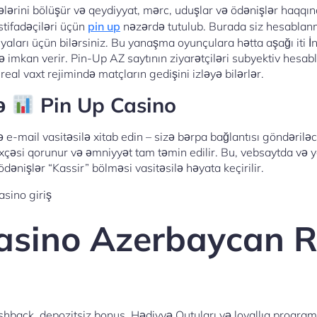
ərini bölüşür və qeydiyyat, mərc, uduşlar və ödənişlər haqqınd
istifadəçiləri üçün
pin up
nəzərdə tutulub. Burada siz hesablanmı
eyaları üçün bilərsiniz. Bu yanaşma oyunçulara hətta aşağı iti İ
 imkan verir. Pin-Up AZ saytının ziyarətçiləri subyektiv hesabl
al vaxt rejimində matçların gedişini izləyə bilərlər.
ə
Pin Up Casino
e-mail vasitəsilə xitab edin – sizə bərpa bağlantısı göndəri
xçəsi qorunur və əmniyyət tam təmin edilir. Bu, vebsaytda və
 ödənişlər “Kassir” bölməsi vasitəsilə həyata keçirilir.
asino Azerbaycan 
back, depozitsiz bonus, Hədiyyə Qutuları və loyallıq proqramında iştir