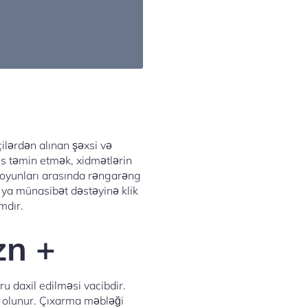
lərdən alınan şəxsi və
is təmin etmək, xidmətlərin
TV oyunları arasında rəngarəng
ə ya münasibət dəstəyinə klik
mdır.
zn +
u daxil edilməsi vacibdir.
yə olunur. Çıxarma məbləği