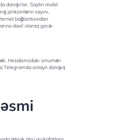
a danışırlar. Saytın mobil
ş pinkoinlərin sayını,
nternet bağlantısından
arına daxil olaraq gecə-
ləcək. Hesabınızdakı ümumən
 ya Telegramda onlayn danışıq
Rəsmi
ak ötrü mükafatlara