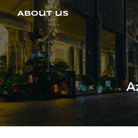
Skip
to
About us
content
A