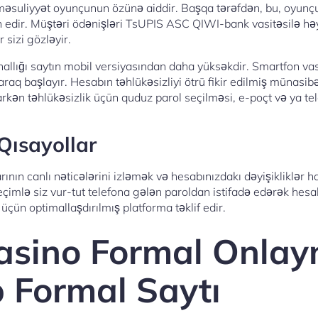
 məsuliyyət oyunçunun özünə aiddir. Başqa tərəfdən, bu, oyun
edir. Müştəri ödənişləri TsUPIS ASC QIWI-bank vasitəsilə həya
r sizi gözləyir.
allığı saytın mobil versiyasından daha yüksəkdir. Smartfon vasi
aşlayır. Hesabın təhlükəsizliyi ötrü fikir edilmiş münasibət məlumatları uy
rkən təhlükəsizlik üçün quduz parol seçilməsi, e-poçt və ya te
 Qısayollar
ının canlı nəticələrini izləmək və hesabınızdakı dəyişikliklər 
çimlə siz vur-tut telefona gələn paroldan istifadə edərək hesaba
çün optimallaşdırılmış platforma təklif edir.
asino Formal Onlay
 Formal Saytı