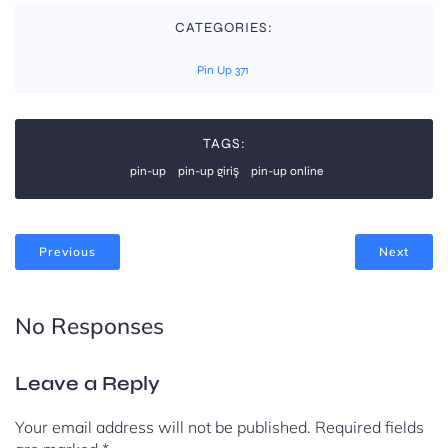
CATEGORIES:
Pin Up 371
TAGS:
pin-up
pin-up giriş
pin-up online
Previous
Next
No Responses
Leave a Reply
Your email address will not be published.
Required fields