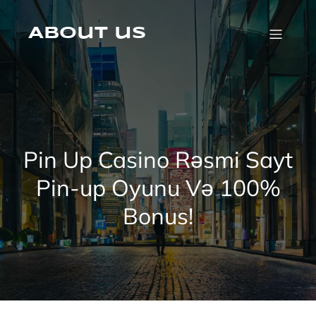
Skip
to
content
About us
Pin Up Casino Rəsmi Sayt
Pin-up Oyunu Və 100%
Bonus!