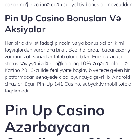
qazanmağınıza ianə edən subyektiv bonuslar mövcuddur.
Pin Up Casino Bonusları Və
Aksiyalar
Hər bir aktiv istifadəçi pincoin və ya bonus xalları kimi
təşviqlərdən yararlana bilər. Bəzi hallarda, ibtidai çıxarış
zamanı izafi sənədlər tələb oluna bilər. Faiz dərəcəsi
status səviyyənizdən bağlı olaraq 10%-ə qədər ola bilər.
Kazino 2016-cı ildə fəaliyyətə başlayıb və təzə gələn bir
platformadan sənayedə ciddi oyunçuya çevrilib. Android
cihazları üçün Pin-Up 141 Casino, subyektiv mobil tətbiq
təqdim edir.
Pin Up Casino
Azərbaycan