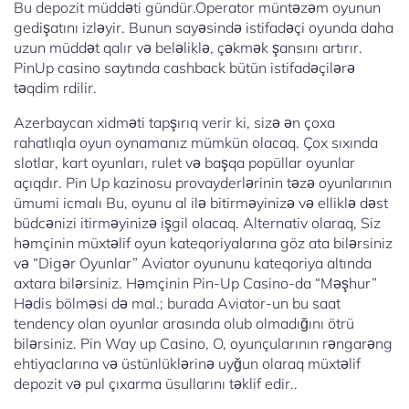
Bu depozit müddəti gündür.Operator müntəzəm oyunun
gedişatını izləyir. Bunun sayəsində istifadəçi oyunda daha
uzun müddət qalır və beləliklə, çəkmək şansını artırır.
PinUp casino saytında cashback bütün istifadəçilərə
təqdim rdilir.
Azerbaycan xidməti tapşırıq verir ki, sizə ən çoxa
rahatlıqla oyun oynamanız mümkün olacaq. Çox sıxında
slotlar, kart oyunları, rulet və başqa popüllar oyunlar
açıqdır. Pin Up kazinosu provayderlərinin təzə oyunlarının
ümumi icmalı Bu, oyunu al ilə bitirməyinizə və elliklə dəst
büdcənizi itirməyinizə işgil olacaq. Alternativ olaraq, Siz
həmçinin müxtəlif oyun kateqoriyalarına göz ata bilərsiniz
və “Digər Oyunlar” Aviator oyununu kateqoriya altında
axtara bilərsiniz. Həmçinin Pin-Up Casino-da “Məşhur”
Hədis bölməsi də mal.; burada Aviator-un bu saat
tendency olan oyunlar arasında olub olmadığını ötrü
bilərsiniz. Pin Way up Casino, O, oyunçularının rəngarəng
ehtiyaclarına və üstünlüklərinə uyğun olaraq müxtəlif
depozit və pul çıxarma üsullarını təklif edir..