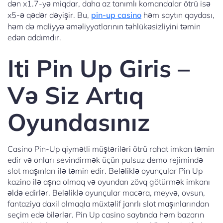
dən x1.7-yə miqdar, daha az tanımlı komandalar ötrü isə
x5-ə qədər dəyişir. Bu,
pin-up casino
həm saytın qaydası,
həm də maliyyə əməliyyatlarının təhlükəsizliyini təmin
edən addımdır.
Iti Pin Up Giris –
Və Siz Artıq
Oyundasınız
Casino Pin-Up qiymətli müştəriləri ötrü rahat imkan təmin
edir və onları sevindirmək üçün pulsuz demo rejimində
slot maşınları ilə təmin edir. Beləliklə oyunçular Pin Up
kazino ilə aşna olmaq və oyundan zövq götürmək imkanı
əldə edirlər. Beləliklə oyunçular macəra, meyvə, ovsun,
fantaziya daxil olmaqla müxtəlif janrlı slot maşınlarından
seçim edə bilərlər. Pin Up casino saytında həm bazarın