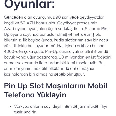
Oyunlar:
Gəncədən olan oyunçumuz 90 saniyədə qeydiyyatdan
keçdi və 50 AZN bonus aldı. Qeydiyyat prosesimiz
Azərbaycan oyunçuları üçün sadələşdirilib. Siz artıq Pin-
Up oyunu saytında bonuslar almış və mərc etmiş ola
bilərsiniz. İlk başladığında, hədis slotlarının sayı bir neçə
yüz idi, lakin bu sayədər müddət içində artıb və bu saat
4000-dən çoxa çatıb. Pin-Up casino yalnız altı il ərzində
böyük vahid uğur qazanaraq, 10 milyondan ən istifadəçini
qumar sektorunda liderlərdən biri kimi təsdiqləyib. Bu,
onun dünyanın müxtəlif ölkələrində daha məşhur
kazinolardan biri olmasına səbəb olmuşdur.
Pin Up Slot Maşınlarını Mobil
Telefona Yükləyin
Var-yox onların sayı deyil, həm də janr müxtəlifliyi
təsirləndirir.