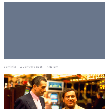
-
-
admlnlx
4 January 2026
3:34 pm