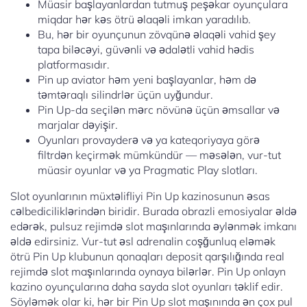
Müasir başlayanlardan tutmuş peşəkar oyunçulara
miqdar hər kəs ötrü əlaqəli imkan yaradılıb.
Bu, hər bir oyunçunun zövqünə əlaqəli vahid şey
tapa biləcəyi, güvənli və ədalətli vahid hədis
platformasıdır.
Pin up aviator həm yeni başlayanlar, həm də
təmtəraqlı silindrlər üçün uyğundur.
Pin Up-da seçilən mərc növünə üçün əmsallar və
marjalar dəyişir.
Oyunları provayderə və ya kateqoriyaya görə
filtrdən keçirmək mümkündür — məsələn, vur-tut
müasir oyunlar və ya Pragmatic Play slotları.
Slot oyunlarının müxtəlifliyi Pin Up kazinosunun əsas
cəlbediciliklərindən biridir. Burada obrazli emosiyalar əldə
edərək, pulsuz rejimdə slot maşınlarında əylənmək imkanı
əldə edirsiniz. Vur-tut əsl adrenalin coşğunluq eləmək
ötrü Pin Up klubunun qonaqları deposit qarşılığında real
rejimdə slot maşınlarında oynaya bilərlər. Pin Up onlayn
kazino oyunçularına daha sayda slot oyunları təklif edir.
Söyləmək olar ki, hər bir Pin Up slot maşınında ən çox pul