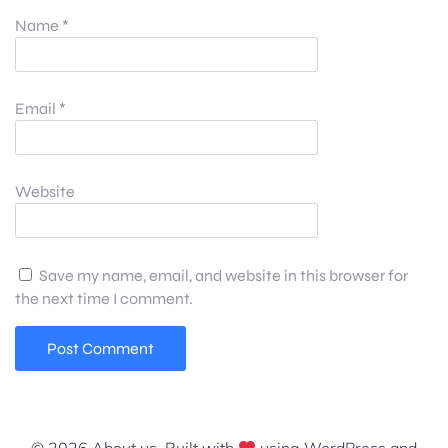
Name
*
Email
*
Website
Save my name, email, and website in this browser for
the next time I comment.
© 2026 About us. Built with
using WordPress and