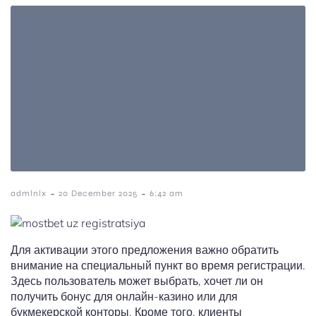
-
-
admlnlx
20 December 2025
6:42 am
Для активации этого предложения важно обратить
внимание на специальный пункт во время регистрации.
Здесь пользователь может выбрать, хочет ли он
получить бонус для онлайн-казино или для
букмекерской конторы. Кроме того, клиенты