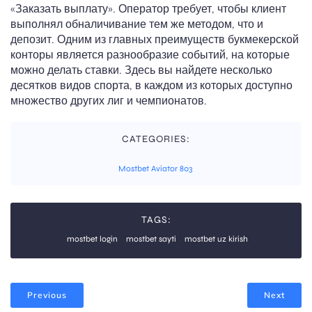
«Заказать выплату». Оператор требует, чтобы клиент
выполнял обналичивание тем же методом, что и
депозит. Одним из главных преимуществ букмекерской
конторы является разнообразие событий, на которые
можно делать ставки. Здесь вы найдете несколько
десятков видов спорта, в каждом из которых доступно
множество других лиг и чемпионатов.
CATEGORIES:
Mostbet Aviator 803
TAGS:
mostbet login
mostbet sayti
mostbet uz kirish
Previous
Next