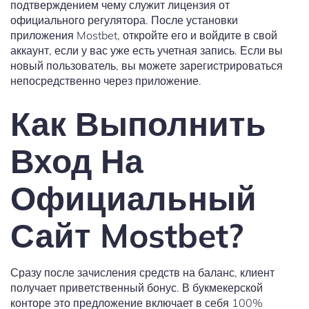
подтверждением чему служит лицензия от
официального регулятора. После установки
приложения Mostbet, откройте его и войдите в свой
аккаунт, если у вас уже есть учетная запись. Если вы
новый пользователь, вы можете зарегистрироваться
непосредственно через приложение.
Как Выполнить
Вход На
Официальный
Сайт Mostbet?
Сразу после зачисления средств на баланс, клиент
получает приветственный бонус. В букмекерской
конторе это предложение включает в себя 100%