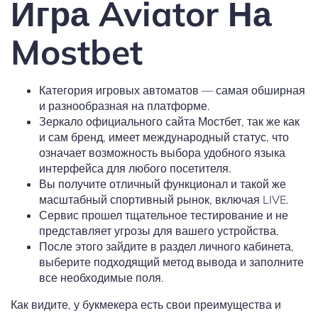
Игра Aviator На
Mostbet
Категория игровых автоматов — самая обширная
и разнообразная на платформе.
Зеркало официального сайта Мостбет, так же как
и сам бренд, имеет международный статус, что
означает возможность выбора удобного языка
интерфейса для любого посетителя.
Вы получите отличный функционал и такой же
масштабный спортивный рынок, включая LIVE.
Сервис прошел тщательное тестирование и не
представляет угрозы для вашего устройства.
После этого зайдите в раздел личного кабинета,
выберите подходящий метод вывода и заполните
все необходимые поля.
Как видите, у букмекера есть свои преимущества и