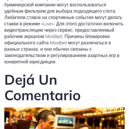
букмекерской компании могут воспользоваться
удобным фильтром для выбора подходящего слота.
Любители ставок на спортивные события могут делать
ставки в режиме «Live». Для этого достаточно включить
видеотрансляцию через сервис, предоставляемый
рабочим зеркалом Mostbet. Причины блокировки
официального сайта Mostbet могут различаться в
разных странах, и они обычно связаны с
законодательством и регулированием азартных игр в
конкретной юрисдикции.
Dejá Un
Comentario