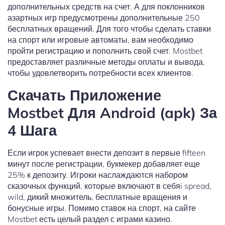
дополнительных средств на счет. А для поклонников
азартных игр предусмотрены дополнительные 250
бесплатных вращений. Для того чтобы сделать ставки
на спорт или игровые автоматы, вам необходимо
пройти регистрацию и пополнить свой счет. Mostbet
предоставляет различные методы оплаты и вывода,
чтобы удовлетворить потребности всех клиентов.
Скачать Приложение
Mostbet Для Android (apk) За
4 Шага
Если игрок успевает внести депозит в первые fifteen
минут после регистрации, букмекер добавляет еще
25% к депозиту. Игроки наслаждаются набором
сказочных функций, которые включают в себяi spread,
wild, дикий множитель, бесплатные вращения и
бонусные игры. Помимо ставок на спорт, на сайте
Mostbet есть целый раздел с играми казино.