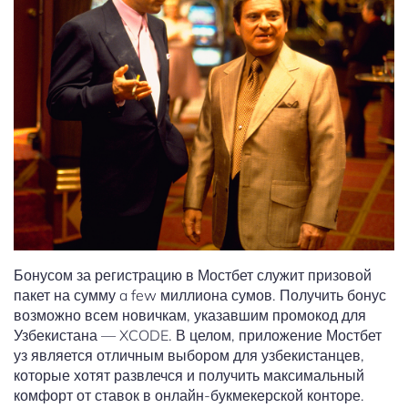
Бонусом за регистрацию в Мостбет служит призовой
пакет на сумму a few миллиона сумов. Получить бонус
возможно всем новичкам, указавшим промокод для
Узбекистана — XCODE. В целом, приложение Мостбет
уз является отличным выбором для узбекистанцев,
которые хотят развлечся и получить максимальный
комфорт от ставок в онлайн-букмекерской конторе.