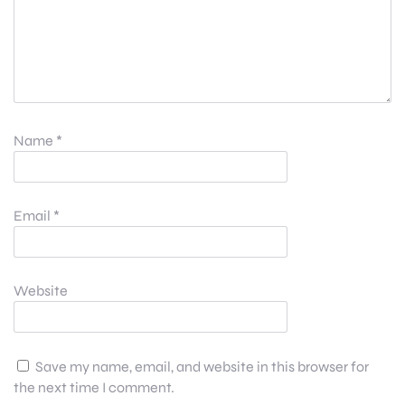
Name
*
Email
*
Website
Save my name, email, and website in this browser for
the next time I comment.