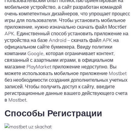
Пользовательский опыт полностью ориентирован на
мобильное устройство, а сайт разработан командой
очень компетентных дизайнеров, что упрощает процесс
игры для пользователя. Чтобы установить мобильное
приложение, нужно изначально скачать файл Мостбет
APK. Единственный способ установить приложение на
устройства на базе Android – скачать файл APK на
официальном сайте букмекера. Ввиду политики
компании Google, которая ограничивает контент,
связанный с азартными играми, в официальном
магазине PlayMarket приложение недоступно. Вы
можете использовать мобильное приложение Mostbet
без необходимости создания дополнительных учетных
записей. Чтобы получить доступ к сайту, введите
регистрационные данные вашего действующего счета
в Mostbet.
Способы Регистрации