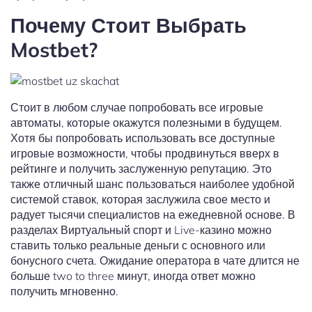
Почему Стоит Выбрать
Mostbet?
Стоит в любом случае попробовать все игровые
автоматы, которые окажутся полезными в будущем.
Хотя бы попробовать использовать все доступные
игровые возможности, чтобы продвинуться вверх в
рейтинге и получить заслуженную репутацию. Это
также отличный шанс пользоваться наиболее удобной
системой ставок, которая заслужила свое место и
радует тысячи специалистов на ежедневной основе. В
разделах Виртуальный спорт и Live-казино можно
ставить только реальные деньги с основного или
бонусного счета. Ожидание оператора в чате длится не
больше two to three минут, иногда ответ можно
получить мгновенно.