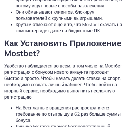
потому ищут новые способы развлечения.
Они обманывают клиентов, блокируя
пользователей с крупными выигрышами.
Крутым отмечают еще и то, что Mostbet скачать на
компьютер идет даже на бюджетные ПК.
Как Установить Приложение
Mostbet?
Удобство наблюдается во всем, в том числе на Мостбет
регистрация с бонусом нового аккаунта проходит
быстро и просто. Чтобы начать делать ставки на спорт,
необходимо создать личный кабинет. Чтобы войти на
игорный сервис, необходимо выполнить несложную
регистрацию.
На бесплатные вращения распространяется
требование по отыгрышу в 62 раз больше суммы
бонуса.
Лучшие БК гарантируют беспрепятственный