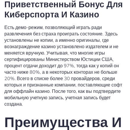
Приветственный Бонус Для
Киберспорта И Казино
Есть демо-режим, позволяющий играть ради
развлечения без страха проиграть состояние. Здесь
установлены не копии, а именно оригиналы, где
вознаграждение казино установлено издателем и не
меняется вручную. Учитывая, что многие игры
сертифицированы Министерством Юстиции США,
процент отдачи доходит до 97%, тогда как у копий он
часто ниже 80%, а в некоторых конторах не больше
20%. Всего в списке более 30 провайдеров, среди
которых и признанные компании, поставляющие софт
для оффлайн казино. После того, как вы подтвердите
мобильную учетную запись, учетная запись будет
создана.
Преимущества И