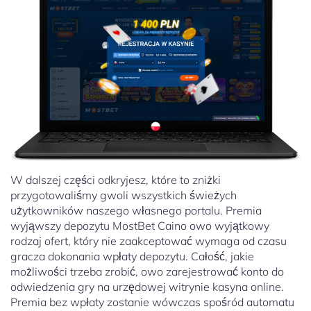
W dalszej części odkryjesz, które to zniżki
przygotowaliśmy gwoli wszystkich świeżych
użytkowników naszego własnego portalu. Premia
wyjąwszy depozytu MostBet Caino owo wyjątkowy
rodzaj ofert, który nie zaakceptować wymaga od czasu
gracza dokonania wpłaty depozytu. Całość, jakie
możliwości trzeba zrobić, owo zarejestrować konto do
odwiedzenia gry na urzędowej witrynie kasyna online.
Premia bez wpłaty zostanie wówczas spośród automatu