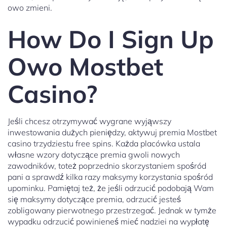
owo zmieni.
How Do I Sign Up
Owo Mostbet
Casino?
Jeśli chcesz otrzymywać wygrane wyjąwszy
inwestowania dużych pieniędzy, aktywuj premia Mostbet
casino trzydziestu free spins. Każda placówka ustala
własne wzory dotyczące premia gwoli nowych
zawodników, toteż poprzednio skorzystaniem spośród
pani a sprawdź kilka razy maksymy korzystania spośród
upominku. Pamiętaj też, że jeśli odrzucić podobają Wam
się maksymy dotyczące premia, odrzucić jesteś
zobligowany pierwotnego przestrzegać. Jednak w tymże
wypadku odrzucić powinieneś mieć nadziei na wypłatę