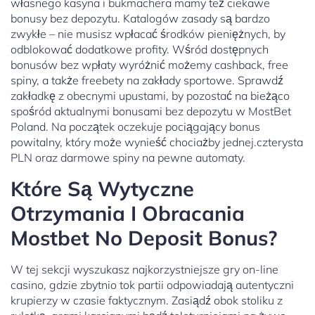
własnego kasyna i bukmachera mamy też ciekawe
bonusy bez depozytu. Katalogów zasady są bardzo
zwykłe – nie musisz wpłacać środków pieniężnych, by
odblokować dodatkowe profity. Wśród dostępnych
bonusów bez wpłaty wyróżnić możemy cashback, free
spiny, a także freebety na zakłady sportowe. Sprawdź
zakładkę z obecnymi upustami, by pozostać na bieżąco
spośród aktualnymi bonusami bez depozytu w MostBet
Poland. Na początek oczekuje pociągający bonus
powitalny, który może wynieść chociażby jednej.czterysta
PLN oraz darmowe spiny na pewne automaty.
Które Są Wytyczne
Otrzymania I Obracania
Mostbet No Deposit Bonus?
W tej sekcji wyszukasz najkorzystniejsze gry on-line
casino, gdzie zbytnio tok partii odpowiadają autentyczni
krupierzy w czasie faktycznym. Zasiądź obok stoliku z