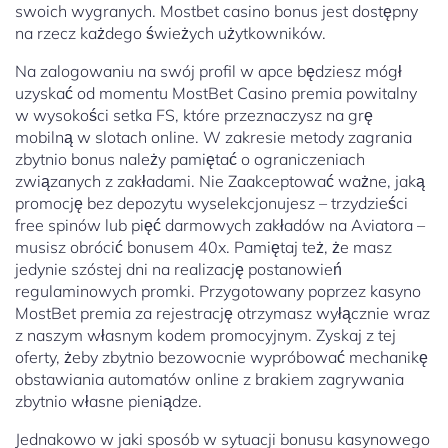
swoich wygranych. Mostbet casino bonus jest dostępny
na rzecz każdego świeżych użytkowników.
Na zalogowaniu na swój profil w apce będziesz mógł
uzyskać od momentu MostBet Casino premia powitalny
w wysokości setka FS, które przeznaczysz na grę
mobilną w slotach online. W zakresie metody zagrania
zbytnio bonus należy pamiętać o ograniczeniach
związanych z zakładami. Nie Zaakceptować ważne, jaką
promocję bez depozytu wyselekcjonujesz – trzydzieści
free spinów lub pięć darmowych zakładów na Aviatora –
musisz obrócić bonusem 40x. Pamiętaj też, że masz
jedynie szóstej dni na realizację postanowień
regulaminowych promki. Przygotowany poprzez kasyno
MostBet premia za rejestrację otrzymasz wyłącznie wraz
z naszym własnym kodem promocyjnym. Zyskaj z tej
oferty, żeby zbytnio bezowocnie wypróbować mechanikę
obstawiania automatów online z brakiem zagrywania
zbytnio własne pieniądze.
Jednakowo w jaki sposób w sytuacji bonusu kasynowego