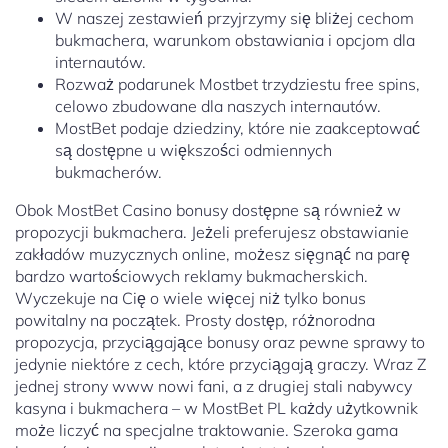
W naszej zestawień przyjrzymy się bliżej cechom
bukmachera, warunkom obstawiania i opcjom dla
internautów.
Rozważ podarunek Mostbet trzydziestu free spins,
celowo zbudowane dla naszych internautów.
MostBet podaje dziedziny, które nie zaakceptować
są dostępne u większości odmiennych
bukmacherów.
Obok MostBet Casino bonusy dostępne są również w
propozycji bukmachera. Jeżeli preferujesz obstawianie
zakładów muzycznych online, możesz sięgnąć na parę
bardzo wartościowych reklamy bukmacherskich.
Wyczekuje na Cię o wiele więcej niż tylko bonus
powitalny na początek. Prosty dostęp, różnorodna
propozycja, przyciągające bonusy oraz pewne sprawy to
jedynie niektóre z cech, które przyciągają graczy. Wraz Z
jednej strony www nowi fani, a z drugiej stali nabywcy
kasyna i bukmachera – w MostBet PL każdy użytkownik
może liczyć na specjalne traktowanie. Szeroka gama