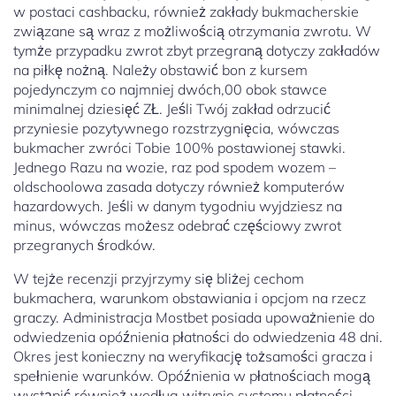
w postaci cashbacku, również zakłady bukmacherskie
związane są wraz z możliwością otrzymania zwrotu. W
tymże przypadku zwrot zbyt przegraną dotyczy zakładów
na piłkę nożną. Należy obstawić bon z kursem
pojedynczym co najmniej dwóch,00 obok stawce
minimalnej dziesięć ZŁ. Jeśli Twój zakład odrzucić
przyniesie pozytywnego rozstrzygnięcia, wówczas
bukmacher zwróci Tobie 100% postawionej stawki.
Jednego Razu na wozie, raz pod spodem wozem –
oldschoolowa zasada dotyczy również komputerów
hazardowych. Jeśli w danym tygodniu wyjdziesz na
minus, wówczas możesz odebrać częściowy zwrot
przegranych środków.
W tejże recenzji przyjrzymy się bliżej cechom
bukmachera, warunkom obstawiania i opcjom na rzecz
graczy. Administracja Mostbet posiada upoważnienie do
odwiedzenia opóźnienia płatności do odwiedzenia 48 dni.
Okres jest konieczny na weryfikację tożsamości gracza i
spełnienie warunków. Opóźnienia w płatnościach mogą
wystąpić również według witrynie systemu płatności,