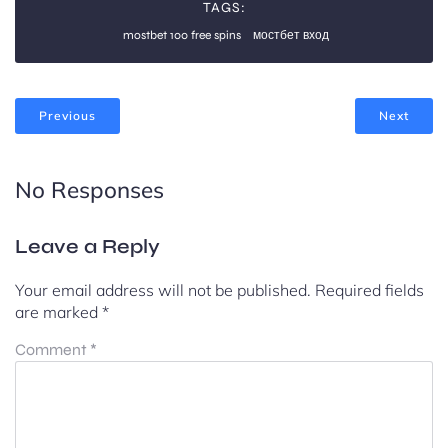
TAGS:
mostbet 100 free spins
мостбет вход
Previous
Next
No Responses
Leave a Reply
Your email address will not be published.
Required fields
are marked
*
Comment
*