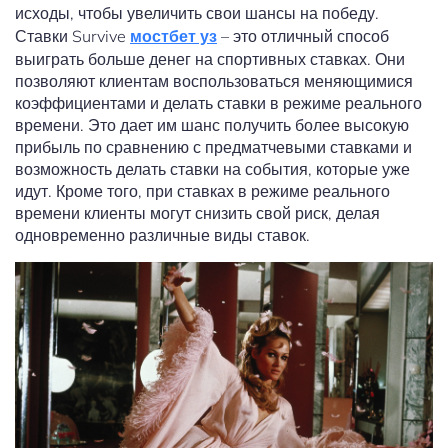
исходы, чтобы увеличить свои шансы на победу.
Ставки Survive
мостбет уз
– это отличный способ
выиграть больше денег на спортивных ставках. Они
позволяют клиентам воспользоваться меняющимися
коэффициентами и делать ставки в режиме реального
времени. Это дает им шанс получить более высокую
прибыль по сравнению с предматчевыми ставками и
возможность делать ставки на события, которые уже
идут. Кроме того, при ставках в режиме реального
времени клиенты могут снизить свой риск, делая
одновременно различные виды ставок.