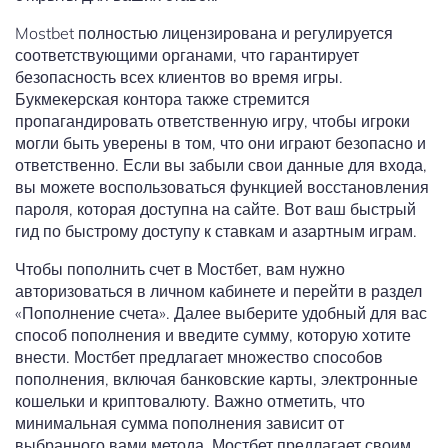
Mostbet полностью лицензирована и регулируется
соответствующими органами, что гарантирует
безопасность всех клиентов во время игры.
Букмекерская контора также стремится
пропагандировать ответственную игру, чтобы игроки
могли быть уверены в том, что они играют безопасно и
ответственно. Если вы забыли свои данные для входа,
вы можете воспользоваться функцией восстановления
пароля, которая доступна на сайте. Вот ваш быстрый
гид по быстрому доступу к ставкам и азартным играм.
Чтобы пополнить счет в Мостбет, вам нужно
авторизоваться в личном кабинете и перейти в раздел
«Пополнение счета». Далее выберите удобный для вас
способ пополнения и введите сумму, которую хотите
внести. Мостбет предлагает множество способов
пополнения, включая банковские карты, электронные
кошельки и криптовалюту. Важно отметить, что
минимальная сумма пополнения зависит от
выбранного вами метода. Мостбет предлагает своим