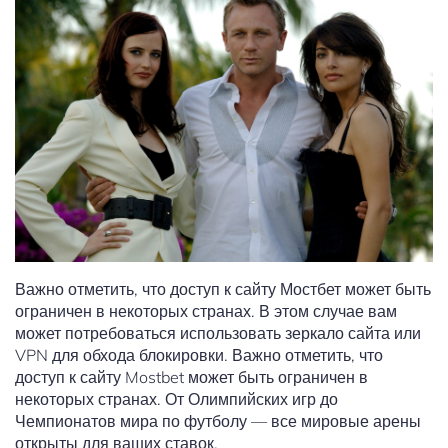
Важно отметить, что доступ к сайту Мостбет может быть
ограничен в некоторых странах. В этом случае вам
может потребоваться использовать зеркало сайта или
VPN для обхода блокировки. Важно отметить, что
доступ к сайту Mostbet может быть ограничен в
некоторых странах. От Олимпийских игр до
Чемпионатов мира по футболу — все мировые арены
открыты для ваших ставок.