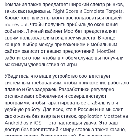
Компания также предлагает широкий спектр рынков,
таких как гандикапы, Right Score и Complete Targets.
Кроме того, клиенты могут воспользоваться опцией
money out, чтобы получить прибыль до окончания
события. Личный кабинет Мостбет предоставляет
своим пользователям ряд преимуществ. В конце
концов, выбор между приложением и мобильным
сайтом зависит от ваших предпочтений. MostBet
заботится о том, чтобы в любом случае вы получили
максимум удовольствия от игры.
Убедитесь, что ваше устройство соответствует
системным требованиям, чтобы приложение работало
плавно и без задержек. Разработчики регулярно
отслеживают обновления и совершенствуют
программу, чтобы гарантировать ее стабильную и
удобную работу. Для всех, кто в России и не мыслит
свою жизнь без азарта и ставок, application Mostbet на
Android os и iOS — это настоящая удача. Это ваш
доступ без препятствий к миру ставок а также казино,