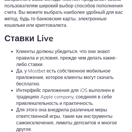
пользователям широкий выбор способов пополнения
счета. Вы можете выбрать наиболее удобный для вас
метод, будь то банковские карты, электронные
кошельки или криптовалюта.
Ставки Live
Клиенты должны убедиться, что они знают
правила и условия, прежде чем делать какие-
либо ставки.
Да, у Mostbet есть собственное мобильное
приложение, которое клиенты могут скачать
бесплатно.
Интерфейс приложения для iOS выполнен в
традициях Apple company, соединяя в себе
привлекательность и практичность.
Для этого она внедрила различные меры
ответственной игры, такие как инструменты
самоисключения, лимиты депозитов и многое
другое.