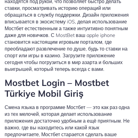
находятся под рукой, что позволяет быстро делать
ставки, просматривать историю операций или
обращаться в службу поддержки. Дизайн приложения
вписывается в экосистему iOS, делая использование
Мостбет естественным а также интуитивно понятным
даже для новичков. С MostBet ваш apple iphone
становится настоящим игровым порталом, где
преобладают развлечение по душе, будь то ставки на
спорт или игры в казино. Загрузите приложение
сегодня чтобы погрузиться в мир азарта и больших
выигрышей, который теперь всегда с вами.
Mostbet Login – Mostbet
Türkiye Mobil Giriş
Смена языка в программе Мостбет — это как раз одна
из тех мелочей, которая делает использование
приложения достаточно удобным а ещё приятным. Не
важно, где вы находитесь или какой язык
предпочитаете, Мостбет старается сделать ваше