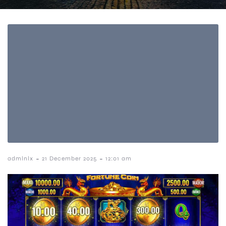
-
-
admlnlx
21 December 2025
12:01 am