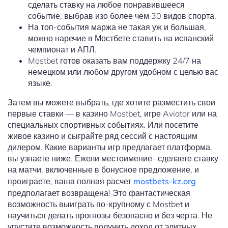
сделать ставку на любое понравившееся
событие, выбрав изо более чем 30 видов спорта.
На топ-события маржа не такая уж и большая,
можно наречие в Мостбете ставить на испанский
чемпионат и АПЛ.
Mostbet готов оказать вам поддержку 24/7 на
немецком или любом другом удобном с целью вас
языке.
Затем вы можете выбрать, где хотите разместить свои
первые ставки — в казино Mostbet, игре Aviator или на
специальных спортивных событиях. Или посетите
живое казино и сыграйте ряд сессий с настоящим
дилером. Какие варианты игр предлагает платформа,
вы узнаете ниже. Ежели местоимение- сделаете ставку
на матчи, включенные в бонусное предложение, и
проиграете, ваша полная расчет
mostbets-kz.org
предполагает возвращена! Это фантастическая
возможность выиграть по-крупному с Mostbet и
научиться делать прогнозы безопасно и без черта. Не
упустите возможность получить доход от элитных