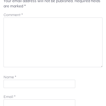
Your email address will not be published.
Required fields
are marked
*
Comment
*
Name
*
Email
*