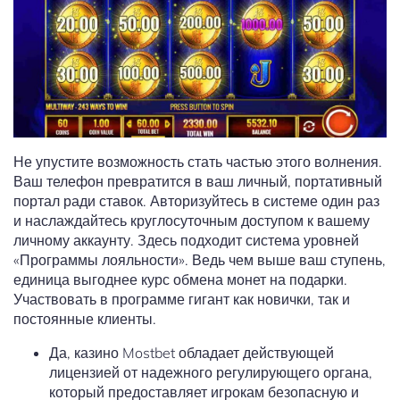
Не упустите возможность стать частью этого волнения.
Ваш телефон превратится в ваш личный, портативный
портал ради ставок. Авторизуйтесь в системе один раз
и наслаждайтесь круглосуточным доступом к вашему
личному аккаунту. Здесь подходит система уровней
«Программы лояльности». Ведь чем выше ваш ступень,
единица выгоднее курс обмена монет на подарки.
Участвовать в программе гигант как новички, так и
постоянные клиенты.
Да, казино Mostbet обладает действующей
лицензией от надежного регулирующего органа,
который предоставляет игрокам безопасную и