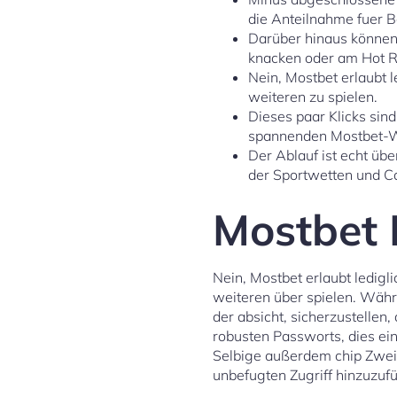
die Anteilnahme fuer 
Darüber hinaus können 
knacken oder am Hot R
Nein, Mostbet erlaubt l
weiteren zu spielen.
Dieses paar Klicks sind
spannenden Mostbet-We
Der Ablauf ist echt übe
der Sportwetten und Ca
Mostbet 
Nein, Mostbet erlaubt ledigli
weiteren über spielen. Währ
der absicht, sicherzustellen
robusten Passworts, dies ei
Selbige außerdem chip Zwei-
unbefugten Zugriff hinzuzuf