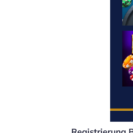
Registrierung