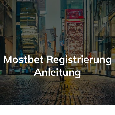
Mostbet Registrierung
Anleitung