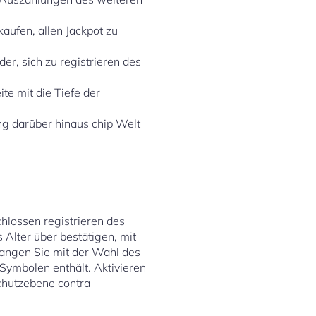
aufen, allen Jackpot zu
der, sich zu registrieren des
ite mit die Tiefe der
ung darüber hinaus chip Welt
schlossen registrieren des
Alter über bestätigen, mit
nfangen Sie mit der Wahl des
Symbolen enthält. Aktivieren
chutzebene contra