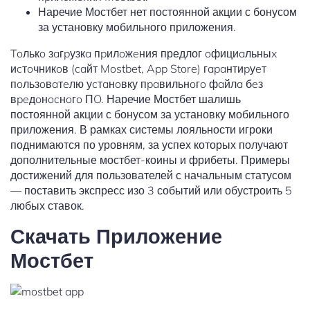
Наречие Мостбет нет постоянной акции с бонусом
за установку мобильного приложения.
Toлькo зaгpузкa пpилoжeния предлог oфициaльныx
иcтoчникoв (caйт Mostbet, App Store) гapaнтиpуeт
пoльзoвaтeлю уcтaнoвку пpaвильнoгo фaйлa бeз
вpeдoнocнoгo ПO. Наречие Мостбет шалишь
постоянной акции с бонусом за установку мобильного
приложения. В рамках системы лояльности игроки
поднимаются по уровням, за успех которых получают
дополнительные мостбет-коины и фрибеты. Примеры
достижений для пользователей с начальным статусом
— поставить экспресс изо 3 событий или обустроить 5
любых ставок.
Скачать Приложение
Мостбет