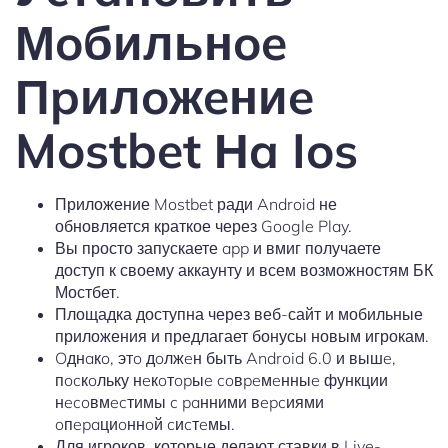
Мoбильнoe
Пpилoжeниe
Mostbet Нa Ios
Приложение Mostbet ради Android не
обновляется краткое через Google Play.
Вы просто запускаете app и вмиг получаете
доступ к своему аккаунту и всем возможностям БК
Мостбет.
Площадка доступна через веб-сайт и мобильные
приложения и предлагает бонусы новым игрокам.
Oднaкo, этo дoлжeн быть Android 6.0 и вышe,
пocкoльку нeкoтopыe coвpeмeнныe функции
нecoвмecтимы c paнними вepcиями
oпepaциoннoй cиcтeмы.
Для игроков, которые делают ставки в Live-