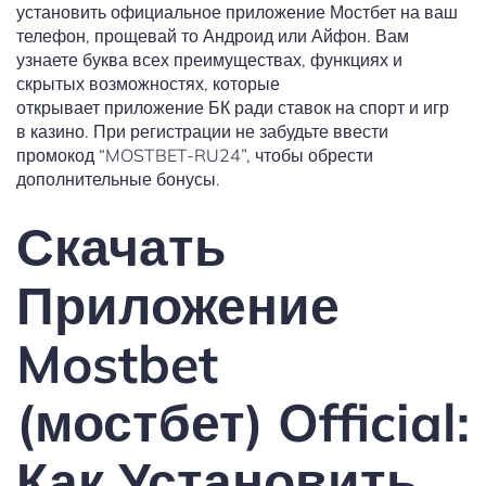
установить официальное приложение Мостбет на ваш
телефон, прощевай то Андроид или Айфон. Вам
узнаете буква всех преимуществах, функциях и
скрытых возможностях, которые
открывает приложение БК ради ставок на спорт и игр
в казино. При регистрации не забудьте ввести
промокод “MOSTBET-RU24”, чтобы обрести
дополнительные бонусы.
Скачать
Приложение
Mostbet
(мостбет) Official:
Как Установить