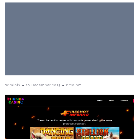
-
-
admlnlx
20 December 2025
11:20 pm