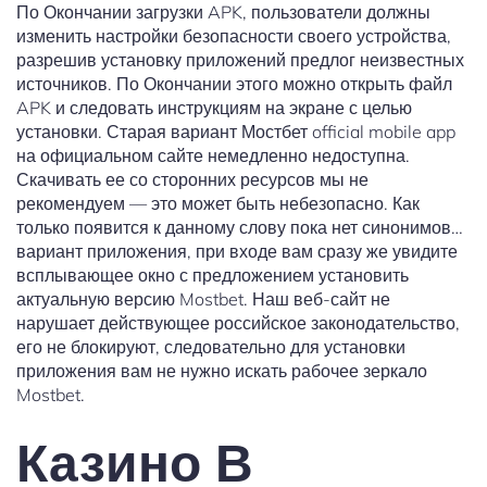
По Окончании загрузки APK, пользователи должны
изменить настройки безопасности своего устройства,
разрешив установку приложений предлог неизвестных
источников. По Окончании этого можно открыть файл
APK и следовать инструкциям на экране с целью
установки. Старая вариант Мостбет official mobile app
на официальном сайте немедленно недоступна.
Скачивать ее со сторонних ресурсов мы не
рекомендуем — это может быть небезопасно. Как
только появится к данному слову пока нет синонимов…
вариант приложения, при входе вам сразу же увидите
всплывающее окно с предложением установить
актуальную версию Mostbet. Наш веб-сайт не
нарушает действующее российское законодательство,
его не блокируют, следовательно для установки
приложения вам не нужно искать рабочее зеркало
Mostbet.
Казино В