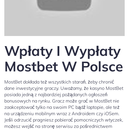
Wpłaty I Wypłaty
Mostbet W Polsce
MostBet dokłada też wszystkich starań, żeby chronić
dane inwestycyjne graczy. Uważamy, że kasyno MostBet
posiada jedną z najbardziej pożądanych ogłoszeń
bonusowych na rynku. Gracz może grać w MostBet nie
zaakceptować tylko na swoim PC bądź laptopie, ale też
na urządzeniu mobilnym wraz z Androidem czy iOSem.
Jeśli odrzucić pragniesz pobierać pomocniczych wtyczek,
możesz wejść na stronę serwisu za pośrednictwem