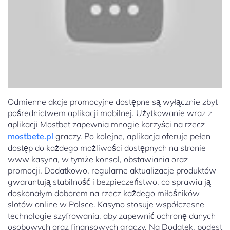
Odmienne akcje promocyjne dostępne są wyłącznie zbyt
pośrednictwem aplikacji mobilnej. Użytkowanie wraz z
aplikacji Mostbet zapewnia mnogie korzyści na rzecz
mostbete.pl
graczy. Po kolejne, aplikacja oferuje pełen
dostęp do każdego możliwości dostępnych na stronie
www kasyna, w tymże konsol, obstawiania oraz
promocji. Dodatkowo, regularne aktualizacje produktów
gwarantują stabilność i bezpieczeństwo, co sprawia ją
doskonałym doborem na rzecz każdego miłośników
slotów online w Polsce. Kasyno stosuje współczesne
technologie szyfrowania, aby zapewnić ochronę danych
osobowych oraz finansowych graczy. Na Dodatek, podest