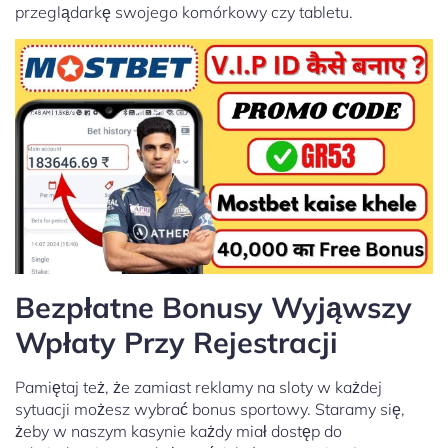
przeglądarkę swojego komórkowy czy tabletu.
Bezpłatne Bonusy Wyjąwszy
Wpłaty Przy Rejestracji
Pamiętaj też, że zamiast reklamy na sloty w każdej
sytuacji możesz wybrać bonus sportowy. Staramy się,
żeby w naszym kasynie każdy miał dostęp do