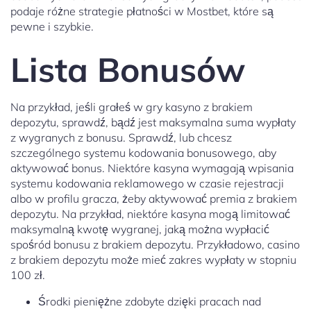
podaje różne strategie płatności w Mostbet, które są
pewne i szybkie.
Lista Bonusów
Na przykład, jeśli grałeś w gry kasyno z brakiem
depozytu, sprawdź, bądź jest maksymalna suma wypłaty
z wygranych z bonusu. Sprawdź, lub chcesz
szczególnego systemu kodowania bonusowego, aby
aktywować bonus. Niektóre kasyna wymagają wpisania
systemu kodowania reklamowego w czasie rejestracji
albo w profilu gracza, żeby aktywować premia z brakiem
depozytu. Na przykład, niektóre kasyna mogą limitować
maksymalną kwotę wygranej, jaką można wypłacić
spośród bonusu z brakiem depozytu. Przykładowo, casino
z brakiem depozytu może mieć zakres wypłaty w stopniu
100 zł.
Środki pieniężne zdobyte dzięki pracach nad