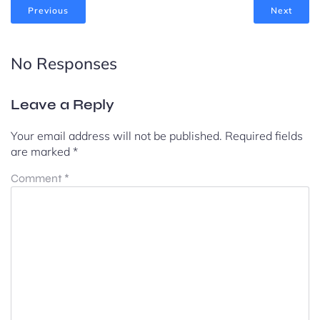
Previous
Next
No Responses
Leave a Reply
Your email address will not be published.
Required fields
are marked
*
Comment
*