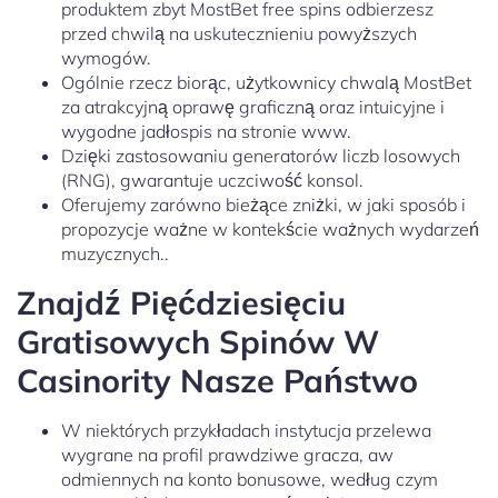
produktem zbyt MostBet free spins odbierzesz
przed chwilą na uskutecznieniu powyższych
wymogów.
Ogólnie rzecz biorąc, użytkownicy chwalą MostBet
za atrakcyjną oprawę graficzną oraz intuicyjne i
wygodne jadłospis na stronie www.
Dzięki zastosowaniu generatorów liczb losowych
(RNG), gwarantuje uczciwość konsol.
Oferujemy zarówno bieżące zniżki, w jaki sposób i
propozycje ważne w kontekście ważnych wydarzeń
muzycznych..
Znajdź Pięćdziesięciu
Gratisowych Spinów W
Casinority Nasze Państwo
W niektórych przykładach instytucja przelewa
wygrane na profil prawdziwe gracza, aw
odmiennych na konto bonusowe, według czym