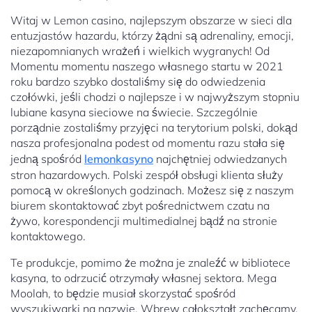
Witaj w Lemon casino, najlepszym obszarze w sieci dla
entuzjastów hazardu, którzy żądni są adrenaliny, emocji,
niezapomnianych wrażeń i wielkich wygranych! Od
Momentu momentu naszego własnego startu w 2021
roku bardzo szybko dostaliśmy się do odwiedzenia
czołówki, jeśli chodzi o najlepsze i w najwyższym stopniu
lubiane kasyna sieciowe na świecie. Szczególnie
porządnie zostaliśmy przyjęci na terytorium polski, dokąd
nasza profesjonalna podest od momentu razu stała się
jedną spośród
lemonkasyno
najchętniej odwiedzanych
stron hazardowych. Polski zespół obsługi klienta służy
pomocą w określonych godzinach. Możesz się z naszym
biurem skontaktować zbyt pośrednictwem czatu na
żywo, korespondencji multimedialnej bądź na stronie
kontaktowego.
Te produkcje, pomimo że można je znaleźć w bibliotece
kasyna, to odrzucić otrzymały własnej sektora. Mega
Moolah, to będzie musiał skorzystać spośród
wyszukiwarki na nazwie. Wbrew całokształt zachęcamy,