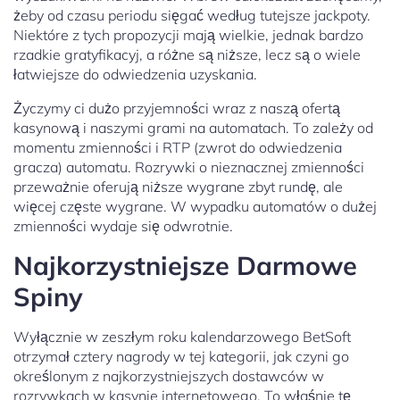
żeby od czasu periodu sięgać według tutejsze jackpoty.
Niektóre z tych propozycji mają wielkie, jednak bardzo
rzadkie gratyfikacyj, a różne są niższe, lecz są o wiele
łatwiejsze do odwiedzenia uzyskania.
Życzymy ci dużo przyjemności wraz z naszą ofertą
kasynową i naszymi grami na automatach. To zależy od
momentu zmienności i RTP (zwrot do odwiedzenia
gracza) automatu. Rozrywki o nieznacznej zmienności
przeważnie oferują niższe wygrane zbyt rundę, ale
więcej częste wygrane. W wypadku automatów o dużej
zmienności wydaje się odwrotnie.
Najkorzystniejsze Darmowe
Spiny
Wyłącznie w zeszłym roku kalendarzowego BetSoft
otrzymał cztery nagrody w tej kategorii, jak czyni go
określonym z najkorzystniejszych dostawców w
rozrywkach w kasynie internetowego. To właśnie tę