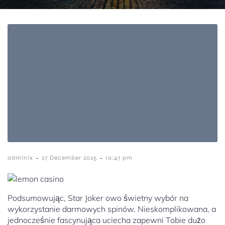
-
-
admlnlx
27 December 2025
10:47 pm
Podsumowując, Star Joker owo świetny wybór na
wykorzystanie darmowych spinów. Nieskomplikowana, a
jednocześnie fascynująca uciecha zapewni Tobie dużo