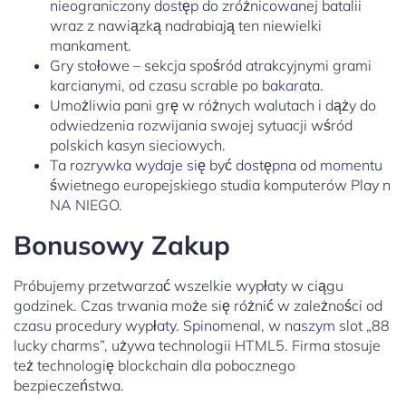
nieograniczony dostęp do zróżnicowanej batalii
wraz z nawiązką nadrabiają ten niewielki
mankament.
Gry stołowe – sekcja spośród atrakcyjnymi grami
karcianymi, od czasu scrable po bakarata.
Umożliwia pani grę w różnych walutach i dąży do
odwiedzenia rozwijania swojej sytuacji wśród
polskich kasyn sieciowych.
Ta rozrywka wydaje się być dostępna od momentu
świetnego europejskiego studia komputerów Play n
NA NIEGO.
Bonusowy Zakup
Próbujemy przetwarzać wszelkie wypłaty w ciągu
godzinek. Czas trwania może się różnić w zależności od
czasu procedury wypłaty. Spinomenal, w naszym slot „88
lucky charms”, używa technologii HTML5. Firma stosuje
też technologię blockchain dla pobocznego
bezpieczeństwa.