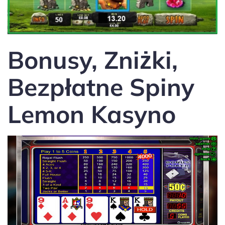
Bonusy, Zniżki,
Bezpłatne Spiny
Lemon Kasyno