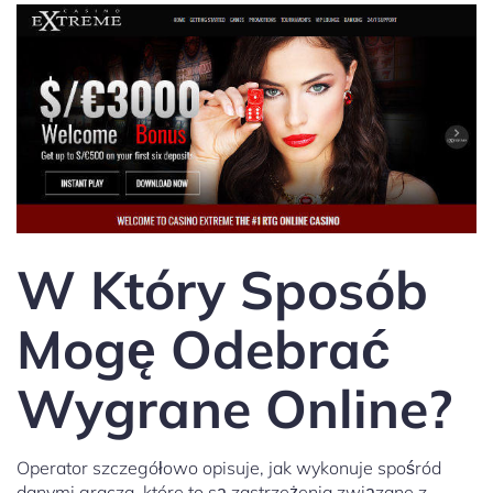
W Który Sposób
Mogę Odebrać
Wygrane Online?
Operator szczegółowo opisuje, jak wykonuje spośród
danymi gracza, które to są zastrzeżenia związane z