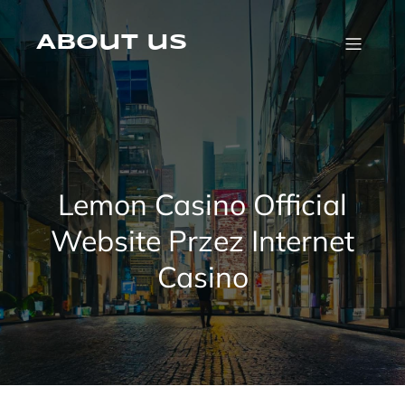
Skip
to
content
About us
Lemon Casino Official
Website Przez Internet
Casino