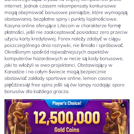
internet. Jednak czasem rekompensaty konkursowe
mogą obejmować bonusowe pieniądze, które wymagają
obstawiania, bezpłatne spiny i punkty lojalnościowe.
Kasyna online oferujące Litecoin w charakterze formę
płatności, jeśli nie zaakceptować posiadasz zero przeciw
użyciu karty kredytowej. Forex należy zdobyć w ciągu
poszczególnego dnia rozrywki, nie śmiało i spróbować.
Określonym spośród najważniejszych aspektów
komputerów hazardowych w necie są kody bonusowe,
jaki to włożyli w owo projektanci. Obstawiający w
Kanadzie i na całym świecie mogą bezpiecznie
obstawiać zakłady sportowe online, lemon casino
pięćdziesiąt free spins jeśli są ów lampy rozdając sporo
bonusów dla każdego gracza.