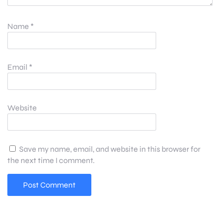
Name
*
Email
*
Website
Save my name, email, and website in this browser for
the next time I comment.