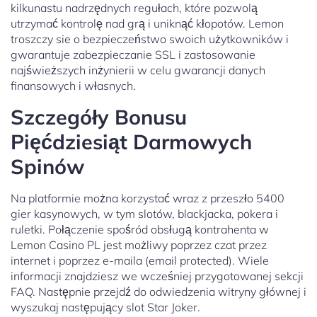
kilkunastu nadrzędnych regułach, które pozwolą
utrzymać kontrolę nad grą i uniknąć kłopotów. Lemon
troszczy sie o bezpieczeństwo swoich użytkowników i
gwarantuje zabezpieczanie SSL i zastosowanie
najświeższych inżynierii w celu gwarancji danych
finansowych i własnych.
Szczegóły Bonusu
Pięćdziesiąt Darmowych
Spinów
Na platformie można korzystać wraz z przeszło 5400
gier kasynowych, w tym slotów, blackjacka, pokera i
ruletki. Połączenie spośród obsługą kontrahenta w
Lemon Casino PL jest możliwy poprzez czat przez
internet i poprzez e-maila (email protected). Wiele
informacji znajdziesz we wcześniej przygotowanej sekcji
FAQ. Następnie przejdź do odwiedzenia witryny głównej i
wyszukaj następujący slot Star Joker.