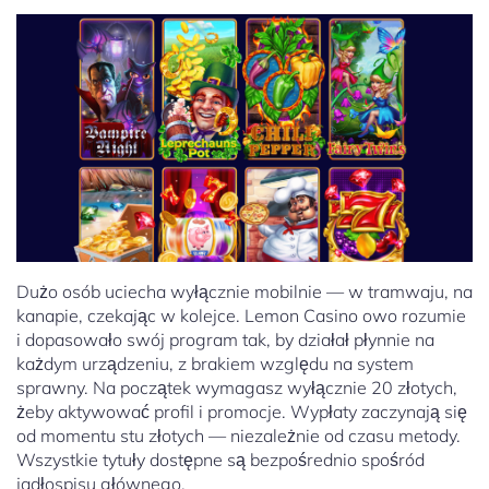
Dużo osób uciecha wyłącznie mobilnie — w tramwaju, na
kanapie, czekając w kolejce. Lemon Casino owo rozumie
i dopasowało swój program tak, by działał płynnie na
każdym urządzeniu, z brakiem względu na system
sprawny. Na początek wymagasz wyłącznie 20 złotych,
żeby aktywować profil i promocje. Wypłaty zaczynają się
od momentu stu złotych — niezależnie od czasu metody.
Wszystkie tytuły dostępne są bezpośrednio spośród
jadłospisu głównego.