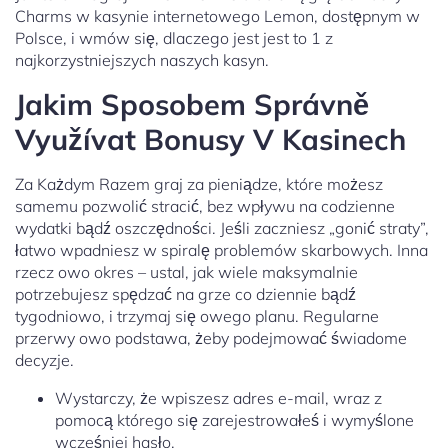
Charms w kasynie internetowego Lemon, dostępnym w
Polsce, i wmów się, dlaczego jest jest to 1 z
najkorzystniejszych naszych kasyn.
Jakim Sposobem Správně
Využívat Bonusy V Kasinech
Za Każdym Razem graj za pieniądze, które możesz
samemu pozwolić stracić, bez wpływu na codzienne
wydatki bądź oszczędności. Jeśli zaczniesz „gonić straty”,
łatwo wpadniesz w spiralę problemów skarbowych. Inna
rzecz owo okres – ustal, jak wiele maksymalnie
potrzebujesz spędzać na grze co dziennie bądź
tygodniowo, i trzymaj się owego planu. Regularne
przerwy owo podstawa, żeby podejmować świadome
decyzje.
Wystarczy, że wpiszesz adres e-mail, wraz z
pomocą którego się zarejestrowałeś i wymyślone
wcześniej hasło.