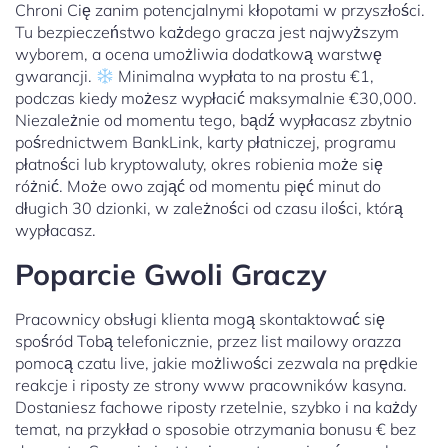
Chroni Cię zanim potencjalnymi kłopotami w przyszłości.
Tu bezpieczeństwo każdego gracza jest najwyższym
wyborem, a ocena umożliwia dodatkową warstwę
gwarancji.
Minimalna wypłata to na prostu €1,
podczas kiedy możesz wypłacić maksymalnie €30,000.
Niezależnie od momentu tego, bądź wypłacasz zbytnio
pośrednictwem BankLink, karty płatniczej, programu
płatności lub kryptowaluty, okres robienia może się
różnić. Może owo zająć od momentu pięć minut do
długich 30 dzionki, w zależności od czasu ilości, którą
wypłacasz.
Poparcie Gwoli Graczy
Pracownicy obsługi klienta mogą skontaktować się
spośród Tobą telefonicznie, przez list mailowy orazza
pomocą czatu live, jakie możliwości zezwala na prędkie
reakcje i riposty ze strony www pracowników kasyna.
Dostaniesz fachowe riposty rzetelnie, szybko i na każdy
temat, na przykład o sposobie otrzymania bonusu € bez