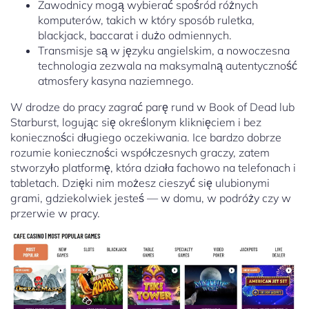
Zawodnicy mogą wybierać spośród różnych
komputerów, takich w który sposób ruletka,
blackjack, baccarat i dużo odmiennych.
Transmisje są w języku angielskim, a nowoczesna
technologia zezwala na maksymalną autentyczność
atmosfery kasyna naziemnego.
W drodze do pracy zagrać parę rund w Book of Dead lub
Starburst, logując się określonym kliknięciem i bez
konieczności długiego oczekiwania. Ice bardzo dobrze
rozumie konieczności współczesnych graczy, zatem
stworzyło platformę, która działa fachowo na telefonach i
tabletach. Dzięki nim możesz cieszyć się ulubionymi
grami, gdziekolwiek jesteś — w domu, w podróży czy w
przerwie w pracy.