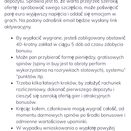
depozytu. Sprawia jest to, że warto przejrzeć szeroką
ofertę i spróbować swego szczęścia, może poświęcić
parę euro wyjąwszy napięcia i oddać się emocjom w
grach. Na podany odnośnik email będzie wysłany link
aktywacyjny.
By wypłacić wygrane, jesteś zobligowany obstawić
40-krotny zakład w ciągu 5 dób od czasu zdobycia
bonusu.
Może pan przybierać formę pieniędzy, gratisowych
spinów (spiny in buy jest to obroty perform
wykorzystania na rozrywkach slotowych), systemu”
“punktów itp.
Trzeba kilka łatwych kroków, by założyć rachunek
rozliczeniowy, dokonać pierwszego depozytu i
cieszyć się szeroką ofertą gier i atrakcyjnych
bonusów.
Kręcąc kołem, członkowie mogą wygrać całość, od
momentu darmowych spinów po środki bonusowe i
odmienne wartościowe upominki.
W wypadku wnioskowania o wypłatę powyżej