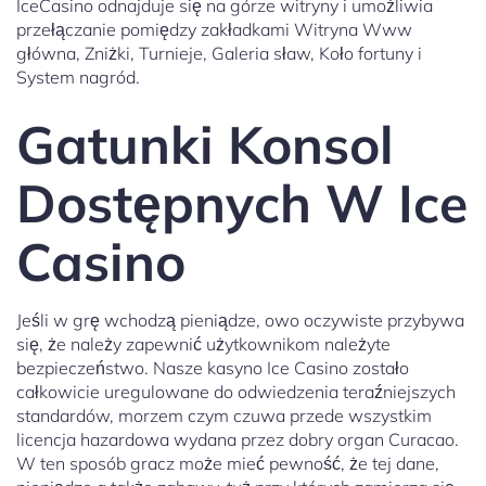
IceCasino odnajduje się na górze witryny i umożliwia
przełączanie pomiędzy zakładkami Witryna Www
główna, Zniżki, Turnieje, Galeria sław, Koło fortuny i
System nagród.
Gatunki Konsol
Dostępnych W Ice
Casino
Jeśli w grę wchodzą pieniądze, owo oczywiste przybywa
się, że należy zapewnić użytkownikom należyte
bezpieczeństwo. Nasze kasyno Ice Casino zostało
całkowicie uregulowane do odwiedzenia teraźniejszych
standardów, morzem czym czuwa przede wszystkim
licencja hazardowa wydana przez dobry organ Curacao.
W ten sposób gracz może mieć pewność, że tej dane,