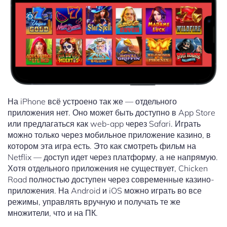
На iPhone всё устроено так же — отдельного
приложения нет. Оно может быть доступно в App Store
или предлагаться как web-app через Safari. Играть
можно только через мобильное приложение казино, в
котором эта игра есть. Это как смотреть фильм на
Netflix — доступ идет через платформу, а не напрямую.
Хотя отдельного приложения не существует, Chicken
Road полностью доступен через современные казино-
приложения. На Android и iOS можно играть во все
режимы, управлять вручную и получать те же
множители, что и на ПК.