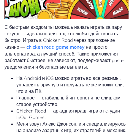
С быстрым входом ты можешь начать играть за пару
секунд — идеально для тех, кто любит действовать
быстро. Играть в Chicken Road через приложение
казино —
chicken road game money
не просто
альтернатива, а лучший способ. Такие приложения
работают быстрее, не зависают, поддерживают push-
уведомления и безопасные выплаты.
На Android и iOS можно играть во все режимы,
управлять вручную и получать те же множители,
что и на ПК.
Главное — стабильный интернет и не слишком
старое устройство.
Chicken Road — аркадная краш-игра от студии
InOut Games.
Меня зовут Алекс Джонсон, и я специализируюсь
на анализе азартных игр, их стратегий и механик.