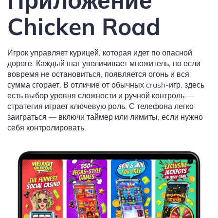
Приложение
Chicken Road
Игрок управляет курицей, которая идет по опасной
дороге. Каждый шаг увеличивает множитель, но если
вовремя не остановиться, появляется огонь и вся
сумма сгорает. В отличие от обычных crash-игр, здесь
есть выбор уровня сложности и ручной контроль —
стратегия играет ключевую роль. С телефона легко
заиграться — включи таймер или лимиты, если нужно
себя контролировать.