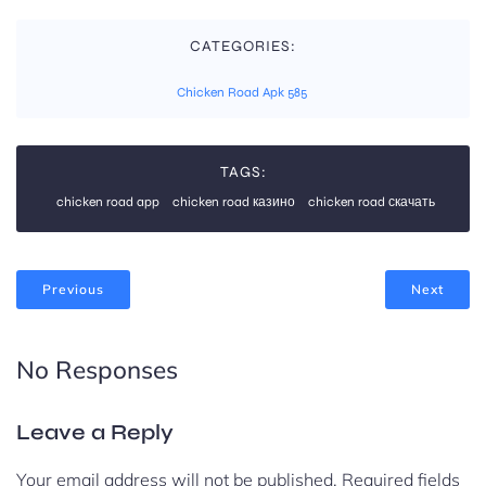
CATEGORIES:
Chicken Road Apk 585
TAGS:
chicken road app
chicken road казино
chicken road скачать
Previous
Next
No Responses
Leave a Reply
Your email address will not be published.
Required fields