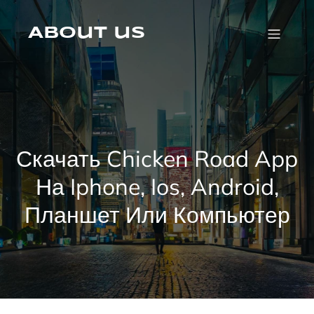
Skip
to
content
About us
Скачать Chicken Road App
На Iphone, Ios, Android,
Планшет Или Компьютер