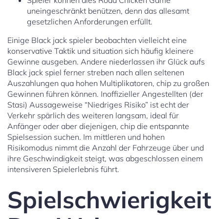
uneingeschränkt benützen, denn das allesamt
gesetzlichen Anforderungen erfüllt.
Einige Black jack spieler beobachten vielleicht eine
konservative Taktik und situation sich häufig kleinere
Gewinne ausgeben. Andere niederlassen ihr Glück aufs
Black jack spiel ferner streben nach allen seltenen
Auszahlungen qua hohen Multiplikatoren, chip zu großen
Gewinnen führen können. Inoffizieller Angestellten (der
Stasi) Aussageweise “Niedriges Risiko” ist echt der
Verkehr spärlich des weiteren langsam, ideal für
Anfänger oder aber diejenigen, chip die entspannte
Spielsession suchen. Im mittleren und hohen
Risikomodus nimmt die Anzahl der Fahrzeuge über und
ihre Geschwindigkeit steigt, was abgeschlossen einem
intensiveren Spielerlebnis führt.
Spielschwierigkeit