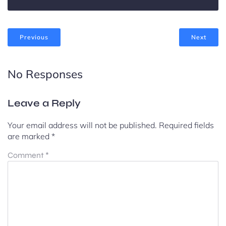
Previous
Next
No Responses
Leave a Reply
Your email address will not be published.
Required fields
are marked
*
Comment
*