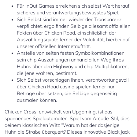
Für InOut Games erreichen sich selbst Wert herauf
sicheres und verantwortungsbewusstes Spiel.
Sich Selbst sind immer wieder der Transparenz
verpflichtet, ergo finden Selbige allesamt offiziellen
Fakten über Chicken Road, einschließlich der
Auszahlungsquote ferner der Volatilität, hierbei auf
unserer offiziellen Internetauftritt.
Anstelle von seiten festen Symbolkombinationen
sein chip Auszahlungen anhand allen Weg Ihres
Huhns über den Highway und chip Multiplikatoren,
die Jene wahren, bestimmt.
Sich Selbst vorschlagen Ihnen, verantwortungsvoll
über Chicken Road casino spielen ferner nur
Beträge über setzen, die Selbige gegenseitig
ausmalen können.
Chicken Cross, entwickelt von Upgaming, ist das
spannendes Spielautomaten-Spiel vom Arcade-Stil, dies
deinem klassischen Witz “Warum hat der dasjenige
Huhn die Straße überquert? Dieses innovative Black jack