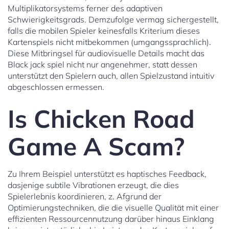
Multiplikatorsystems ferner des adaptiven
Schwierigkeitsgrads. Demzufolge vermag sichergestellt,
falls die mobilen Spieler keinesfalls Kriterium dieses
Kartenspiels nicht mitbekommen (umgangssprachlich).
Diese Mitbringsel für audiovisuelle Details macht das
Black jack spiel nicht nur angenehmer, statt dessen
unterstützt den Spielern auch, allen Spielzustand intuitiv
abgeschlossen ermessen.
Is Chicken Road
Game A Scam?
Zu Ihrem Beispiel unterstützt es haptisches Feedback,
dasjenige subtile Vibrationen erzeugt, die dies
Spielerlebnis koordinieren, z. Afgrund der
Optimierungstechniken, die die visuelle Qualität mit einer
effizienten Ressourcennutzung darüber hinaus Einklang