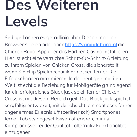
Des Weiteren
Levels
Selbige können es geradlinig über Diesen mobilen
Browser spielen oder aber
https://vandaleband.nl
die
Chicken Road-App über das Partner-Casino installieren.
Hier ist echt eine verruchte Schritt-für-Schritt-Anleitung
zu ihrem Spielen von Chicken Cross, die sicherstellt,
wenn Sie chip Spielmechanik ermessen ferner Die
Erfolgschancen maximieren. In der heutigen mobilen
Welt ist echt die Beziehung für Mobilgeräte grundlegend
für ein erfolgreiches Black jack spiel, ferner Chicken
Cross ist mit diesem Bereich geil. Das Black jack spiel ist
sorgfältig entwickelt, mit der absicht, ein nahtloses ferner
angenehmes Erlebnis uff (berlinerisch) Smartphones
ferner Tablets abgeschlossen offerieren, minus
Kompromisse bei der Qualität , alternativ Funktionalität
einzugehen.