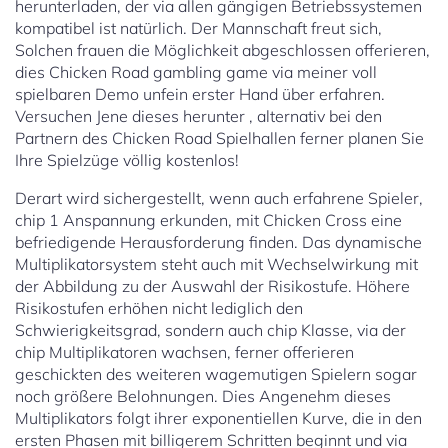
herunterladen, der via allen gängigen Betriebssystemen
kompatibel ist natürlich. Der Mannschaft freut sich,
Solchen frauen die Möglichkeit abgeschlossen offerieren,
dies Chicken Road gambling game via meiner voll
spielbaren Demo unfein erster Hand über erfahren.
Versuchen Jene dieses herunter , alternativ bei den
Partnern des Chicken Road Spielhallen ferner planen Sie
Ihre Spielzüge völlig kostenlos!
Derart wird sichergestellt, wenn auch erfahrene Spieler,
chip 1 Anspannung erkunden, mit Chicken Cross eine
befriedigende Herausforderung finden. Das dynamische
Multiplikatorsystem steht auch mit Wechselwirkung mit
der Abbildung zu der Auswahl der Risikostufe. Höhere
Risikostufen erhöhen nicht lediglich den
Schwierigkeitsgrad, sondern auch chip Klasse, via der
chip Multiplikatoren wachsen, ferner offerieren
geschickten des weiteren wagemutigen Spielern sogar
noch größere Belohnungen. Dies Angenehm dieses
Multiplikators folgt ihrer exponentiellen Kurve, die in den
ersten Phasen mit billigerem Schritten beginnt und via