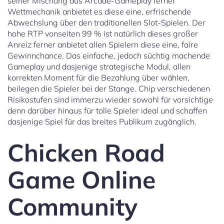
seiner Mischung aus Arcade-Gameplay ferner
Wettmechanik anbietet es diese eine, erfrischende
Abwechslung über den traditionellen Slot-Spielen. Der
hohe RTP vonseiten 99 % ist natürlich dieses großer
Anreiz ferner anbietet allen Spielern diese eine, faire
Gewinnchance. Das einfache, jedoch süchtig machende
Gameplay und dasjenige strategische Modul, allen
korrekten Moment für die Bezahlung über wählen,
beilegen die Spieler bei der Stange. Chip verschiedenen
Risikostufen sind immerzu wieder sowohl für vorsichtige
denn darüber hinaus für tolle Spieler ideal und schaffen
dasjenige Spiel für das breites Publikum zugänglich.
Chicken Road
Game Online
Community