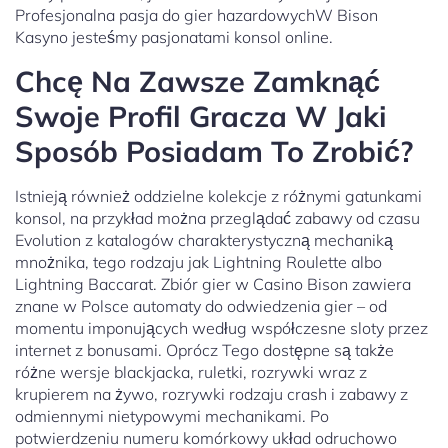
Profesjonalna pasja do gier hazardowychW Bison
Kasyno jesteśmy pasjonatami konsol online.
Chcę Na Zawsze Zamknąć
Swoje Profil Gracza W Jaki
Sposób Posiadam To Zrobić?
Istnieją również oddzielne kolekcje z różnymi gatunkami
konsol, na przykład można przeglądać zabawy od czasu
Evolution z katalogów charakterystyczną mechaniką
mnożnika, tego rodzaju jak Lightning Roulette albo
Lightning Baccarat. Zbiór gier w Casino Bison zawiera
znane w Polsce automaty do odwiedzenia gier – od
momentu imponujących według współczesne sloty przez
internet z bonusami. Oprócz Tego dostępne są także
różne wersje blackjacka, ruletki, rozrywki wraz z
krupierem na żywo, rozrywki rodzaju crash i zabawy z
odmiennymi nietypowymi mechanikami. Po
potwierdzeniu numeru komórkowy układ odruchowo