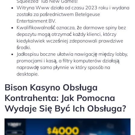
Squeezed” lub New Games!
Witryna Www działa od czasu 2023 roku i wydana
została za pośrednictwem Betelgeuse
Entertainment BV.
Kwalifikowalność oznacza, że darmowe spiny bez
depozytu mogą otrzymać każdy klienci, którzy
kiedykolwiek wcześniej zdeponowali prawdziwe
środki.
Jadłospisu boczne ułatwia nawigację między lobby,
promocjami i kasą, a filtry komputerów działają
naprawdę samo płynnie w który sposób na
desktopie.
Bison Kasyno Obsługa
Kontrahenta: Jak Pomocna
Wydaje Się Być Ich Obsługa?