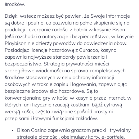
środków.
Dzięki wstecz możesz być pewien, że Swoje informacje
są dobre i poufne, co pozwala na pełne skupienie się na
produkcji i czerpanie radości z batalii w kasynie Bison.
Jeśli rozchodzi o autoryzacje i bezpieczeństwo, w kasynie
Playbison nie dzierży powodów do odwiedzenia obaw.
Posiadając licencję hazardową z Curacao, kasyno
zapewnia najwyższe standardy powierzenia i
bezpieczeństwa. Strategia prywatności mieści
szczegółowe wiadomości na sprawa kompleksowych
środków stosowanych w celu ochrony informacji
osobowych w trakcie zapisu i logowania, zapewniając
bezpieczne środowisko hazardowe. Są to
konwencjonalne gry w kości w kasynie przez internet, w
których fani fizycznie rzucają kostkami bądź cyfrową
wersją kości, często związane spośród prostymi
przepisami i łatwymi funkcjami zakładów.
Bison Casino zapewnia graczom prędki i trywialny
strategie płatności, obejmujący karty, e-portfele,