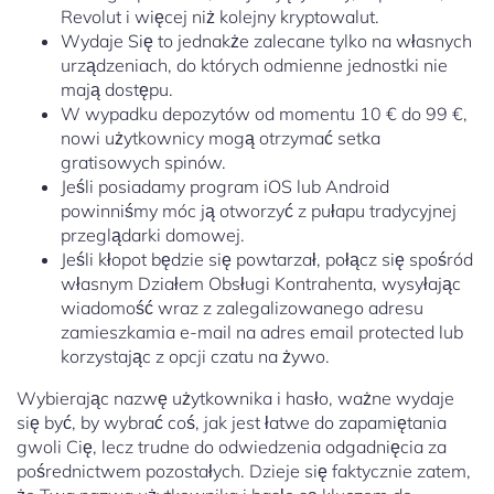
Revolut i więcej niż kolejny kryptowalut.
Wydaje Się to jednakże zalecane tylko na własnych
urządzeniach, do których odmienne jednostki nie
mają dostępu.
W wypadku depozytów od momentu 10 € do 99 €,
nowi użytkownicy mogą otrzymać setka
gratisowych spinów.
Jeśli posiadamy program iOS lub Android
powinniśmy móc ją otworzyć z pułapu tradycyjnej
przeglądarki domowej.
Jeśli kłopot będzie się powtarzał, połącz się spośród
własnym Działem Obsługi Kontrahenta, wysyłając
wiadomość wraz z zalegalizowanego adresu
zamieszkamia e-mail na adres email protected lub
korzystając z opcji czatu na żywo.
Wybierając nazwę użytkownika i hasło, ważne wydaje
się być, by wybrać coś, jak jest łatwe do zapamiętania
gwoli Cię, lecz trudne do odwiedzenia odgadnięcia za
pośrednictwem pozostałych. Dzieje się faktycznie zatem,