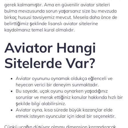
gerek kalmamıştır. Ama en güvenilir aviator siteleri
bulma mevzusunda sorun yaşarsanız size bu mevzuda
birkaç hususi tavsiyemiz mevcut. Mesela daha önce de
belirttiğimiz şeklinde lisanslı aviator sitelerine
kaydolmanız temel kural olmalıdır.
Aviator Hangi
Sitelerde Var?
Aviator oyununu oynamak oldukça eğlenceli ve
heyecan verici bir deneyim sunmaktadır.
Bu sayede, uçak oyunu oynarken yaşadığınız
sorunlar ve merak ettiğiniz konular hakkında hızlı bir
şekilde bilgi alabilirsiniz.
Aviator oyna, kısa sürede büyük kazançlar elde
etmek isteyen oyuncular için ideal bir seçenektir.
Çünkü uçağın düşüyor olması dimension kazandıracak