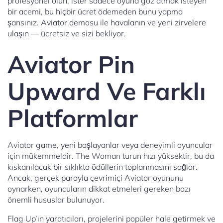
profesyonel olun, ister sadece oyuna göz atmak isteyen
bir acemi, bu hiçbir ücret ödemeden bunu yapma
şansınız. Aviator demosu ile havalanın ve yeni zirvelere
ulaşın — ücretsiz ve sizi bekliyor.
Aviator Pin
Upward Ve Farklı
Platformlar
Aviator game, yeni başlayanlar veya deneyimli oyuncular
için mükemmeldir. The Woman turun hızı yüksektir, bu da
kıskanılacak bir sıklıkta ödüllerin toplanmasını sağlar.
Ancak, gerçek parayla çevrimiçi Aviator oyununu
oynarken, oyuncuların dikkat etmeleri gereken bazı
önemli hususlar bulunuyor.
Flag Up’ın yaratıcıları, projelerini popüler hale getirmek ve