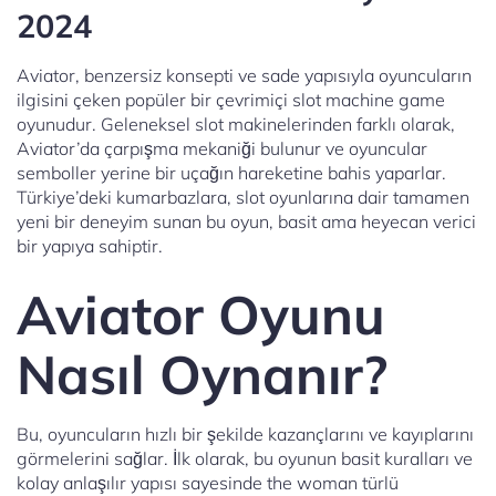
2024
Aviator, benzersiz konsepti ve sade yapısıyla oyuncuların
ilgisini çeken popüler bir çevrimiçi slot machine game
oyunudur. Geleneksel slot makinelerinden farklı olarak,
Aviator’da çarpışma mekaniği bulunur ve oyuncular
semboller yerine bir uçağın hareketine bahis yaparlar.
Türkiye’deki kumarbazlara, slot oyunlarına dair tamamen
yeni bir deneyim sunan bu oyun, basit ama heyecan verici
bir yapıya sahiptir.
Aviator Oyunu
Nasıl Oynanır?
Bu, oyuncuların hızlı bir şekilde kazançlarını ve kayıplarını
görmelerini sağlar. İlk olarak, bu oyunun basit kuralları ve
kolay anlaşılır yapısı sayesinde the woman türlü