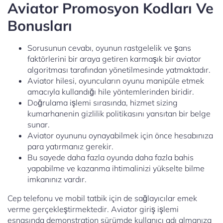
Aviator Promosyon Kodları Ve
Bonusları
Sorusunun cevabı, oyunun rastgelelik ve şans
faktörlerini bir araya getiren karmaşık bir aviator
algoritması tarafından yönetilmesinde yatmaktadır.
Aviator hilesi, oyuncuların oyunu manipüle etmek
amacıyla kullandığı hile yöntemlerinden biridir.
Doğrulama işlemi sırasında, hizmet sizing
kumarhanenin gizlilik politikasını yansıtan bir belge
sunar.
Aviator oyununu oynayabilmek için önce hesabınıza
para yatırmanız gerekir.
Bu sayede daha fazla oyunda daha fazla bahis
yapabilme ve kazanma ihtimalinizi yükselte bilme
imkanınız vardır.
Cep telefonu ve mobil tatbik için de sağlayıcılar emek
verme gerçekleştirmektedir. Aviator giriş işlemi
esnasında demonstration sürümde kullanıcı adı almanıza