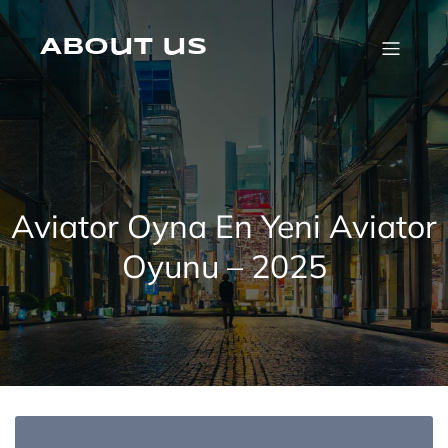
Skip
to
content
About us
Aviator Oyna En Yeni Aviator
Oyunu – 2025