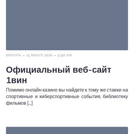
-
-
admlnlx
15 March 2026
5:59 am
Официальный веб-сайт
1вин
Помимо онлайн казино вы найдете к тому же ставки на
спортивные и киберспортивные события, библиотеку
фильмов […]