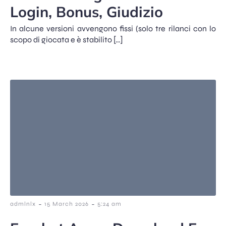
Login, Bonus, Giudizio
In alcune versioni avvengono fissi (solo tre rilanci con lo
scopo di giocata e è stabilito […]
-
-
admlnlx
15 March 2026
5:24 am