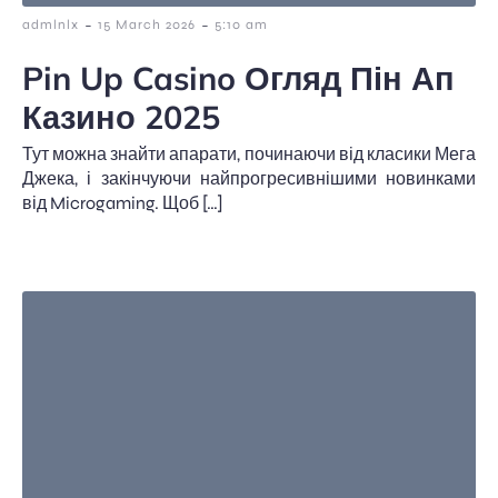
-
-
admlnlx
15 March 2026
5:10 am
Pin Up Casino Огляд Пін Ап
Казино 2025
Тут можна знайти апарати, починаючи від класики Мега
Джека, і закінчуючи найпрогресивнішими новинками
від Microgaming. Щоб […]