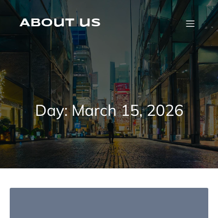
Skip
to
content
About us
Day:
March 15, 2026