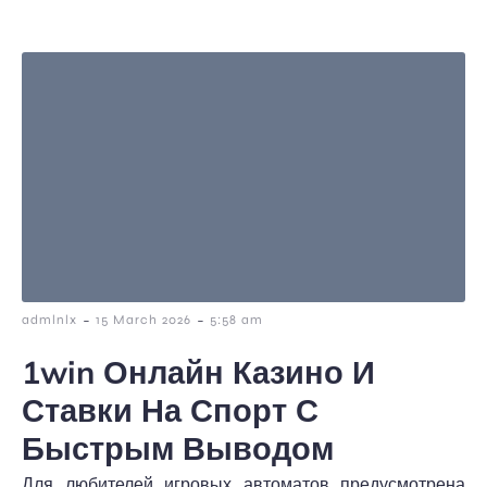
-
-
admlnlx
15 March 2026
5:58 am
1win Онлайн Казино И
Ставки На Спорт С
Быстрым Выводом
Для любителей игровых автоматов предусмотрена