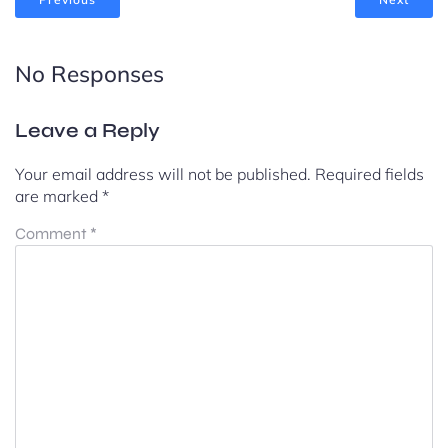
No Responses
Leave a Reply
Your email address will not be published.
Required fields
are marked
*
Comment
*