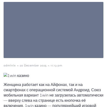
-
-
admlnlx
20 December 2025
11:13 pm
Женщина работает как на Айфонах, так и на
смартфонах с операционной системой Андроид. Союз
мобильная вариант 1win не загрузилась автоматически
— вверху слева на странице есть кнопочка её
включения. 1win казино — популярнейший игровой