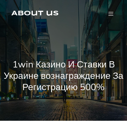
Skip
to
content
About us
1win Казино И Ставки В
Украине вознаграждение За
Регистрацию 500%