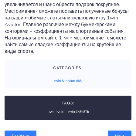
увеличивается и шанс обрести подарок покрупнее.
Местоимение- сможете поставить полученные бонусы
на ваши любимые слоты или культовую игру 1win
Aviator. Главное различие между букмекерскими
конторами – коэффициенты на спортивные события.
На официальном сайте 1-win местоимение- сможете
найти самые сладкие коэффициенты на крутейшие
виды спорта.
CATEGORIES:
1win Skachat 888
TAGS:
1win login
1win скачать
Previous
Next