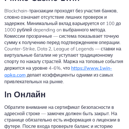
Blockchain-транзакции проходят без участия банков,
словно означает отсутствие лишних проверок и
задержек. Минимальный вклад варьируется от 100 до
1000 рублей depending on выбранного метода.
Комиссии прозрачные — система показывает точную
сумму к получению перед подтверждением операции.
Counter-Strike, Dota 2, League of Legends — ставки на
виртуальные баталии не уступают традиционному
спорту по накалу страстей. Маржа на топовые события
держится на уровне 4-6%, что
https://www.1win-
apka.com
делает коэффициенты одними из самых
привлекательных на рынке.
In Онлайн
Обратите внимание на сертификат безопасности в
адресной строке — замочек должен быть закрыт. На
странице обязательно есть информация о лицензии в
футере. После входа проверьте баланс и историю