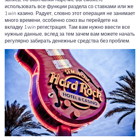
использовать все функции раздела со ставками или же
1win казино. Радует, словно этот операция не занимает
много времени, особенно союз вы перейдете на
вкладку 1win регистрация. Там вам нужно ввести все
нужные данные, вслед за тем зачем вам можете начать
регулярно забирать денежные средства без проблем.