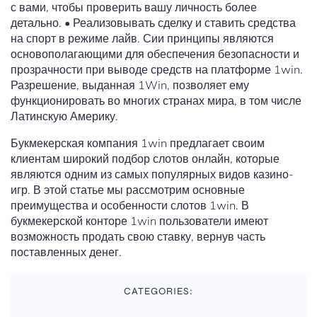
с вами, чтобы проверить вашу личность более
детально. • Реализовывать сделку и ставить средства
на спорт в режиме лайв. Сии принципы являются
основополагающими для обеспечения безопасности и
прозрачности при выводе средств на платформе 1win.
Разрешение, выданная 1Win, позволяет ему
функционировать во многих странах мира, в том числе
Латинскую Америку.
Букмекерская компания 1win предлагает своим
клиентам широкий подбор слотов онлайн, которые
являются одним из самых популярных видов казино-
игр. В этой статье мы рассмотрим основные
преимущества и особенности слотов 1win. В
букмекерской конторе 1win пользователи имеют
возможность продать свою ставку, вернув часть
поставленных денег.
CATEGORIES: