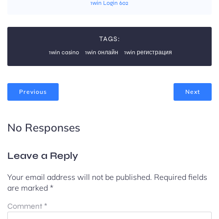
1win Login 602
TAGS:
1win casino
1win онлайн
1win регистрация
Previous
Next
No Responses
Leave a Reply
Your email address will not be published.
Required fields
are marked
*
Comment
*