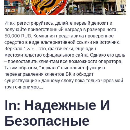
Итак, регистрируйтесь, делайте первый депозит и
получайте приветственный награда в размере нота
50,000 RUB. Компания представила проверенное
средство в виде альтернативной ссылки на источник.
Зеркало 1win – это, фактически, еще один
местожительство официального сайта. Однако его цель
– предоставить клиентам все возможности оператора.
Таким образом, “зеркало” выполняет функцию
перенаправления клиентов БК и обходит
существующие к данному слову пока только через мой
труп синонимов….
In: Надежные И
Безопасные