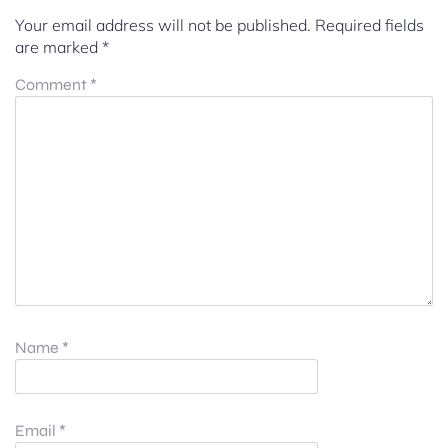
Your email address will not be published.
Required fields
are marked
*
Comment
*
Name
*
Email
*