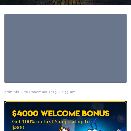
-
-
admlnlx
28 December 2025
6:35 pm