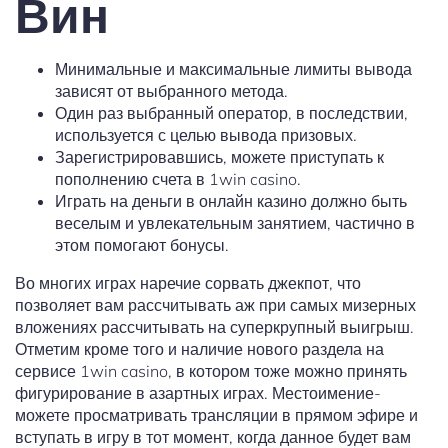
Вин
Минимальные и максимальные лимиты вывода
зависят от выбранного метода.
Один раз выбранный оператор, в последствии,
используется с целью вывода призовых.
Зарегистрировавшись, можете приступать к
пополнению счета в 1win casino.
Играть на деньги в онлайн казино должно быть
веселым и увлекательным занятием, частично в
этом помогают бонусы.
Во многих играх наречие сорвать джекпот, что
позволяет вам рассчитывать аж при самых мизерных
вложениях рассчитывать на суперкрупный выигрыш.
Отметим кроме того и наличие нового раздела на
сервисе 1win casino, в котором тоже можно принять
фигурирование в азартных играх. Местоимение-
можете просматривать трансляции в прямом эфире и
вступать в игру в тот момент, когда данное будет вам