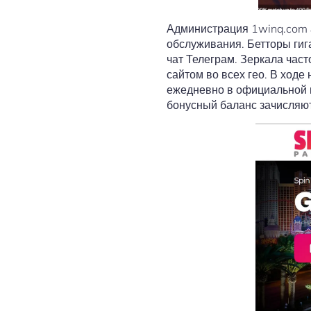
Администрация 1winq.com а
обслуживания. Бетторы гиг
чат Телеграм. Зеркала част
сайтом во всех гео. В ход
ежедневно в официальной г
бонусный баланс зачисляю