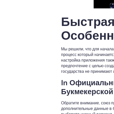
Быстрая
Особенн
Мы решили, что͏ для н͏ачала
проц͏есс который ͏начин͏ает
настр͏ойка приложения так
предпочтение с целью созд
государства не принимают
In Официальн
Букмекерской
Обратите внимание, союз п
дополнительные данные в б
выберите нужный вариант, 