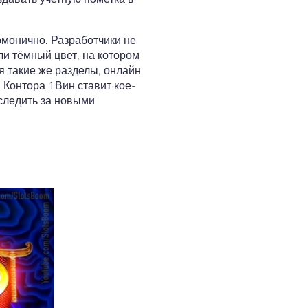
рмонично. Разработчики не
и тёмный цвет, на котором
 такие же разделы, онлайн
 Контора 1Ви͏н ставит кое-
следить з͏а новыми