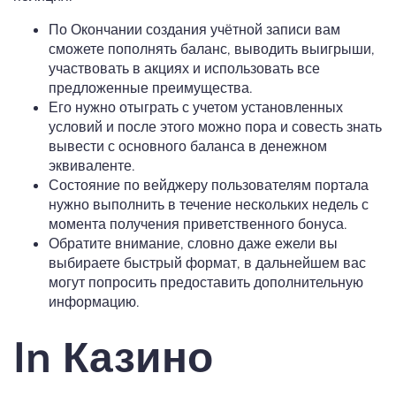
По Окончании создания учётной записи вам
сможете пополнять баланс, выводить выигрыши,
участвовать в акциях и использовать все
предложенные преимущества.
Его нужно отыграть с учетом установленных
условий и после этого можно пора и совесть знать
вывести с основного баланса в денежном
эквиваленте.
Состояние по вейджеру пользователям портала
нужно выполнить в течение нескольких недель с
момента получения приветственного бонуса.
Обратите внимание, словно даже ежели вы
выбираете быстрый формат, в дальнейшем вас
могут попросить предоставить дополнительную
информацию.
In Казино