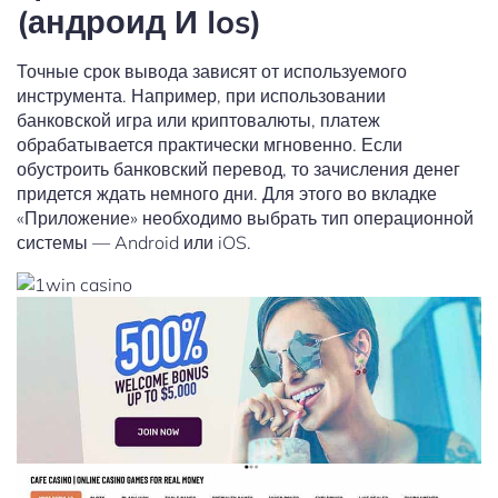
(андроид И Ios)
Точные срок вывода зависят от используемого
инструмента. Например, при использовании
банковской игра или криптовалюты, платеж
обрабатывается практически мгновенно. Если
обустроить банковский перевод, то зачисления денег
придется ждать немного дни. Для этого во вкладке
«Приложение» необходимо выбрать тип операционной
системы — Android или iOS.