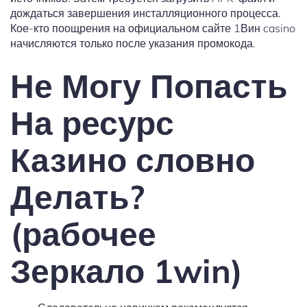
дождаться завершения инсталляционного процесса.
Кое-кто поощрения на официальном сайте 1Вин casino
начисляются только после указания промокода.
Не Могу Попасть
На ресурс
Казино словно
Делать?
(рабочее
Зеркало 1win)