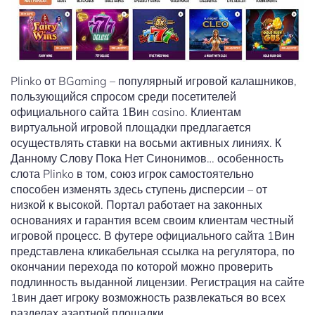
Plinko от BGaming – популярный игровой калашников,
пользующийся спросом среди посетителей
официального сайта 1Вин casino. Клиентам
виртуальной игровой площадки предлагается
осуществлять ставки на восьми активных линиях. К
Данному Слову Пока Нет Синонимов… особенность
слота Plinko в том, союз игрок самостоятельно
способен изменять здесь ступень дисперсии – от
низкой к высокой. Портал работает на законных
основаниях и гарантия всем своим клиентам честный
игровой процесс. В футере официального сайта 1Вин
представлена кликабельная ссылка на регулятора, по
окончании перехода по которой можно проверить
подлинность выданной лицензии. Регистрация на сайте
1вин дает игроку возможность развлекаться во всех
разделах азартной площадки.