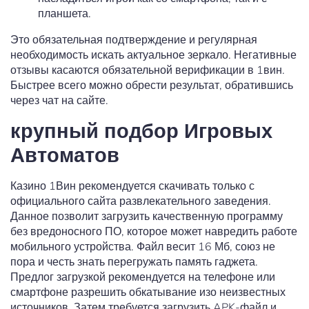
планшета.
Это обязательная подтверждение и регулярная
необходимость искать актуальное зеркало. Негативные
отзывы касаются обязательной верификации в 1вин.
Быстрее всего можно обрести результат, обратившись
через чат на сайте.
крупный подбор Игровых
Автоматов
Казино 1Вин рекомендуется скачивать только с
официального сайта развлекательного заведения.
Данное позволит загрузить качественную программу
без вредоносного ПО, которое может навредить работе
мобильного устройства. Файл весит 16 Мб, союз не
пора и честь знать перегружать память гаджета.
Предлог загрузкой рекомендуется на телефоне или
смартфоне разрешить обкатывание изо неизвестных
источников. Затем требуется загрузить APK-файл и