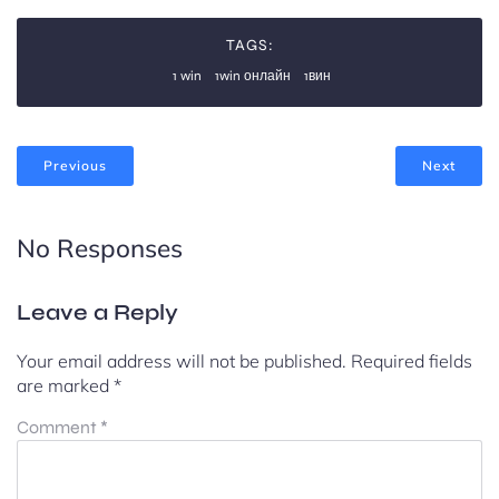
TAGS:
1 win
1win онлайн
1вин
Previous
Next
No Responses
Leave a Reply
Your email address will not be published.
Required fields
are marked
*
Comment
*