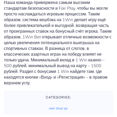
Наша команда привержена самым высоким
стандартам безопасности и Fair Play, чтобы вы могли
просто наслаждаться игровым процессом. Таким
образом, система кешбэка на 1Win делает игру ещё
более привлекательной и выгодной, возвращая часть
от проигранных ставок на бонусный счёт игрока. Таким
образом, 1Win Bet открывает отличные возможности с
целью увеличения потенциального выигрыша на
спортивных ставках. В разница от слотов, в
классических азартных играх на победу влияет не
только удача. Минимальный вклад в 1 Win казино –
500 рублей, минимальный вывод на карту – 1500
рублей. Раздел с бонусами 1 Win найдете там, где
находятся кнопки «Вход» и «Регистрация» – в правом
верхнем углу.
CATEGORIES:
1win Vhod 791