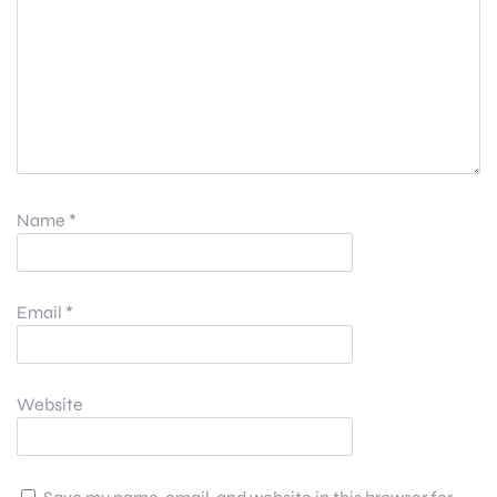
Name
*
Email
*
Website