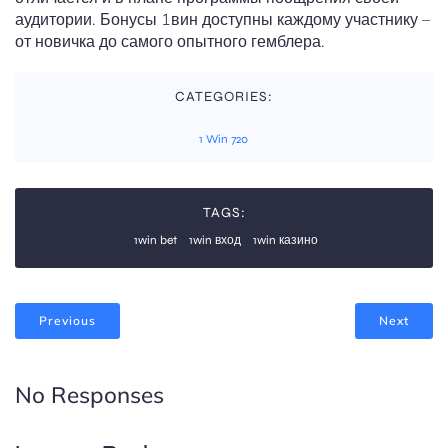
аудитории. Бонусы 1вин доступны каждому участнику –
от новичка до самого опытного гемблера.
CATEGORIES:
1 Win 720
TAGS:
1win bet
1win вход
1win казино
Previous
Next
No Responses