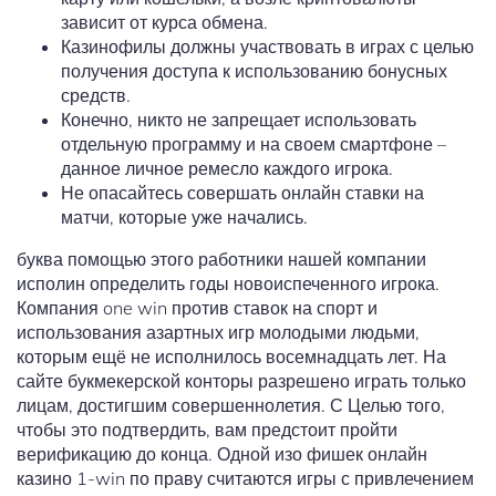
зависит от курса обмена.
Казинофилы должны участвовать в играх с целью
получения доступа к использованию бонусных
средств.
Конечно, никто не запрещает использовать
отдельную программу и на своем смартфоне –
данное личное ремесло каждого игрока.
Не опасайтесь совершать онлайн ставки на
матчи, которые уже начались.
буква помощью этого работники нашей компании
исполин определить годы новоиспеченного игрока.
Компания one win против ставок на спорт и
использования азартных игр молодыми людьми,
которым ещё не исполнилось восемнадцать лет. На
сайте букмекерской конторы разрешено играть только
лицам, достигшим совершеннолетия. С Целью того,
чтобы это подтвердить, вам предстоит пройти
верификацию до конца. Одной изо фишек онлайн
казино 1-win по праву считаются игры с привлечением