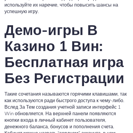
используйте их наречие, чтобы повысить шансы на
успешную игру.
Демо-игры В
Казино 1 Вин:
Бесплатная игра
Без Регистрации
Такие сочетания называются горячими клавишами, так
как используются ради быстрого доступа к чему-либо.
Вслед За Тем создания учетной записи интерфейс 1
Win обновляется. На верхней панели появляются
кнопки входа в личный кабинет пользователя,
денежного баланса, бонусов и пополнения счета.