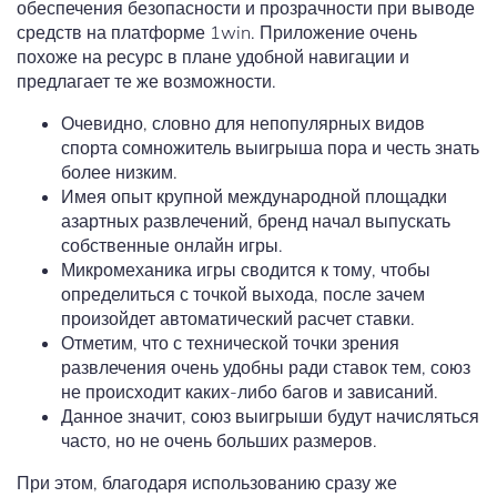
обеспечения безопасности и прозрачности при выводе
средств на платформе 1win. Приложение очень
похоже на ресурс в плане удобной навигации и
предлагает те же возможности.
Очевидно, словно для непопулярных видов
спорта сомножитель выигрыша пора и честь знать
более низким.
Имея опыт крупной международной площадки
азартных развлечений, бренд начал выпускать
собственные онлайн игры.
Микромеханика игры сводится к тому, чтобы
определиться с точкой выхода, после зачем
произойдет автоматический расчет ставки.
Отметим, что с технической точки зрения
развлечения очень удобны ради ставок тем, союз
не происходит каких-либо багов и зависаний.
Данное значит, союз выигрыши будут начисляться
часто, но не очень больших размеров.
При этом, благодаря использованию сразу же