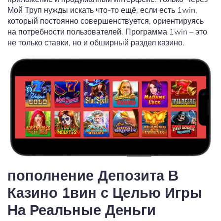
Мой Труп нужды искать что-то ещё, если есть 1win,
который постоянно совершенствуется, ориентируясь
на потребности пользователей. Программа 1win – это
не только ставки, но и обширный раздел казино.
пополнение Депозита В
Казино 1вин с Целью Игры
На Реальные Деньги