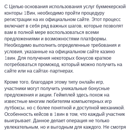
С Целью основания использования услуг букмекерской
конторы 1Вин, необходимо пройти процедуру
регистрации на их официальном сайте. Этот процесс
включает в себя ряд важных шагов, которые позволят
вам в полной мере воспользоваться всеми
предложениями и возможностями платформы.
Необходимо выполнить определенные требования и
условия, указанные на официальном сайте казино
1вин. Для получения некоторых бонусов краткое
потребоваться промокод, который можно получить на
сайте или на сайтах-партнерах.
Кроме того, благодаря этому типу онлайн игр,
участники могут получить уникальные бонусные
предложения и акции. Геймплей здесь похож на
известные многим любителям компьютерных игр
лутбоксы, но с более понятной и доступной механикой.
Особенность кейсов в 1вин в том, что каждый участник
выигрывает. Данное делает операция не только
увлекательным, но и выгодным для каждого. Не смотря