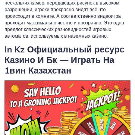
нескольких камер, передающих рисунок в высоком
разрешении, игроки прекрасно видят всё что
происходит в комнате. А соответственно видеоигра
проходит максимально честно и прозрачно. Это одна
предлог классических разновидностей игровых
автоматов, используемых в наземных казино.
In Kz Официальный ресурс
Казино И Бк — Играть На
1вин Казахстан