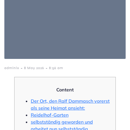
-
-
admlnlx
8 May 2026
8:56 am
Content
Der Ort, den Ralf Dammasch vorerst
als seine Heimat ansieht:
Reidelhof-Garten
selbstständig geworden und
arbeitet nun selbstständig