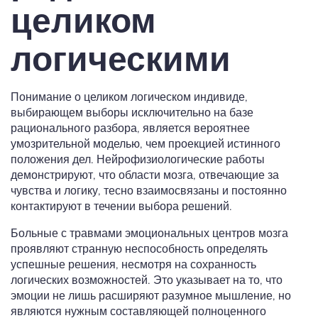
целиком
логическими
Понимание о целиком логическом индивиде,
выбирающем выборы исключительно на базе
рационального разбора, является вероятнее
умозрительной моделью, чем проекцией истинного
положения дел. Нейрофизиологические работы
демонстрируют, что области мозга, отвечающие за
чувства и логику, тесно взаимосвязаны и постоянно
контактируют в течении выбора решений.
Больные с травмами эмоциональных центров мозга
проявляют странную неспособность определять
успешные решения, несмотря на сохранность
логических возможностей. Это указывает на то, что
эмоции не лишь расширяют разумное мышление, но
являются нужным составляющей полноценного