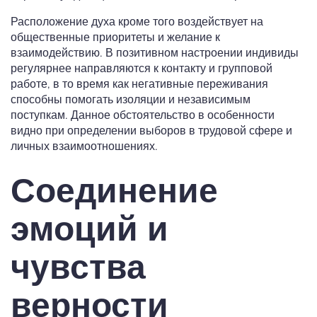
Расположение духа кроме того воздействует на
общественные приоритеты и желание к
взаимодействию. В позитивном настроении индивиды
регулярнее направляются к контакту и групповой
работе, в то время как негативные переживания
способны помогать изоляции и независимым
поступкам. Данное обстоятельство в особенности
видно при определении выборов в трудовой сфере и
личных взаимоотношениях.
Соединение
эмоций и
чувства
верности