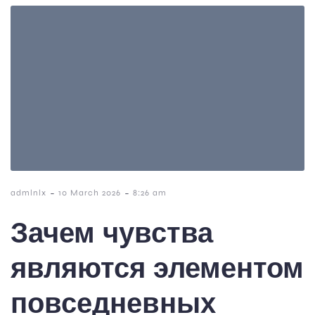
-
-
admlnlx
10 March 2026
8:26 am
Зачем чувства
являются элементом
повседневных