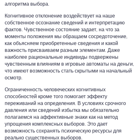
алгоритма выбора.
Когнитивное отклонение воздействует на наше
собственное осознание сведений и интерпретацию
фактов. Чувственное состояние задает, на что за
моменты положения мы обращаем сосредоточение,
как объясняем приобретенные сведения и какой
важность присваиваем разным элементам. Даже
наиболее рациональные индивиды подвержены
чувственным влияниям в игровые автоматы на деньги,
что имеют возможность стать скрытыми на начальный
осмотр.
Ограниченность человеческих когнитивных
способностей кроме того помогает эффекту
переживаний на определения. В условиях срочного
давления или сведений избытка мы обязательно
полагаемся на аффективные знаки как на метод
упрощения комплексных выборов. Это дает
возможность сохранять психическую ресурсы для
реально существенных выборов.