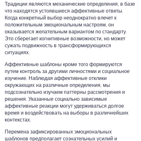
Традиции являются механические определения, в базе
что находятся устоявшиеся аффективные ответы.
Когда конкретный выбор неоднократно влечет к
положительным эмоциональным настроям, он
оказывается желательным вариантом по стандарту.
Это сберегает когнитивные возможности, но может
сужать подвижность в трансформирующихся
ситуациях.
Аффективные шаблоны кроме того формируются
путем контроль за другими личностями и социальное
изучение. Наблюдая аффективные отклики
окружающих на различные определения, мы
подсознательно изучаем паттерны рассмотрения и
решения. Указанные социально зависимые
аффективные реакции могут удерживаться долгое
время и воздействовать на выборы в различнейших
контекстах.
Перемена зафиксированных эмоциональных
шаблонов предполагает сознательных усилий и