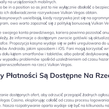
ually na urządzeniach mobilnych.
o be in a position so as jest to nie wyłącznie dbałość o bezp
 to ich doświadczenie rozrywkowe Vulkan Vegas obtain.
kasynowych uwielbiają, kiedy rozgrywka jest się na ogromny
ram, owo warto zapoznać się z polityką bonusową Vulkan Ve
ze swojego konta prawdziwego, kariera powinna pozostać a
ależy, że informacje o dostępnym zwrocie gotówki są aktualiz
afce. Propozycja kasyna wydaje się w pełni uregulowana do 
ów Androida, jakim sposobem i iOS. Fani mogą korzystać wraz
u dołu kątem smartfonów i tabletów, albo pobrać dedykowaną 
 w wypadku problemów spośród uzależnieniem od czasu haza
zawodników wydaje się być pierwszeństwem na rzecz Vulkan Vegas.
dy Płatności Są Dostępne Na Rz
anie dostępnych ofert, aby odrzucić przegapić żadnych ogło
n Vegas Casino, eksplorując całość od czasu procesu logowani
 Nasza rozpatrywanie oparta wydaje się być na kilkunastu n