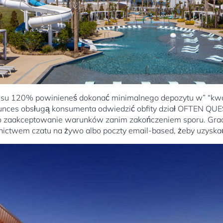
usu 120% powinieneś dokonać minimalnego depozytu w” “kwoc
 unces obsługą konsumenta odwiedzić obfity dział OFTEN Q
 o zaakceptowanie warunków zanim zakończeniem sporu. Gra
nictwem czatu na żywo albo poczty email-based, żeby uzyska