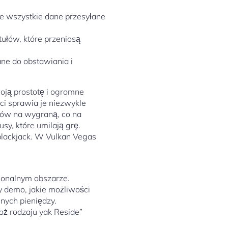
uje wszystkie dane przesyłane
ułów, które przeniosą
ane do obstawiania i
oją prostotę i ogromne
ci sprawia je niezwykle
bów na wygraną, co na
y, które umilają grę.
blackjack. W Vulkan Vegas
jonalnym obszarze.
 demo, jakie możliwości
nych pieniędzy.
oż rodzaju yak Reside”