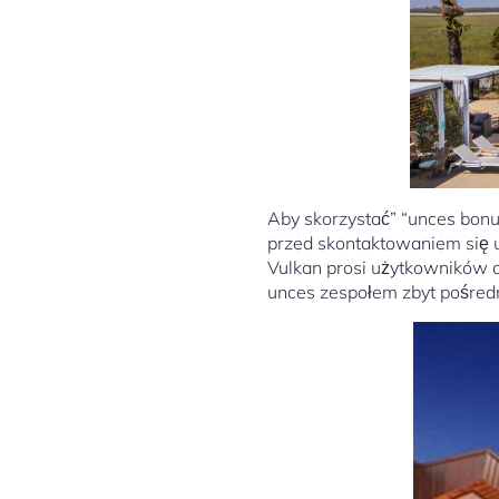
Aby skorzystać” “unces bon
przed skontaktowaniem się
Vulkan prosi użytkowników
unces zespołem zbyt pośred