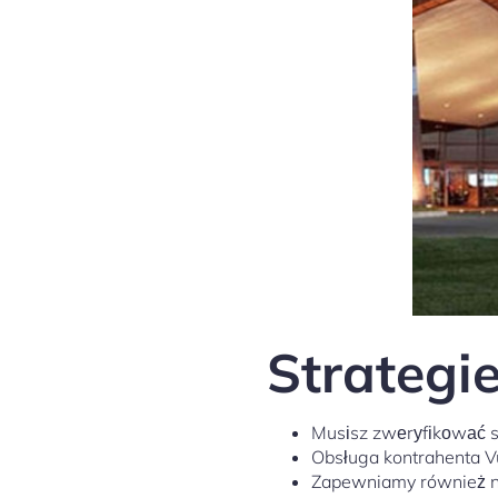
Strategi
Musіsz zwеrуfіkоwаć swó
Obsługa kontrahenta Vul
Zapewniamy również n