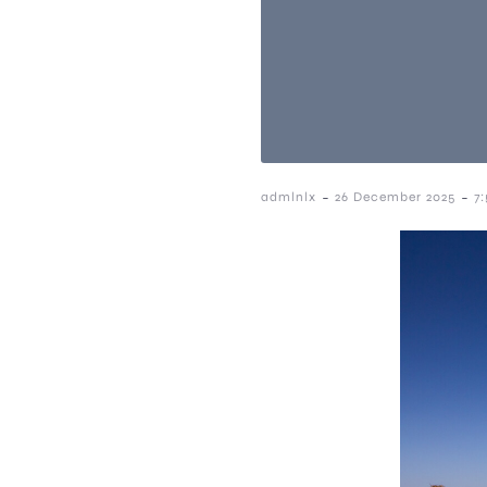
-
-
admlnlx
26 December 2025
7