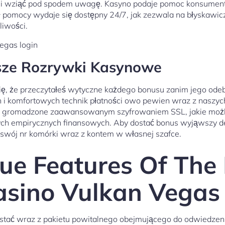
si wziąć pod spodem uwagę. Kasyno podaje pomoc konsument
ł pomocy wydaje się dostępny 24/7, jak zezwala na błyskawi
liwości.
jsze Rozrywki Kasynowe
się, że przeczytałeś wytyczne każdego bonusu zanim jego ode
 i komfortowych technik płatności owo pewien wraz z naszyc
ą gromadzone zaawansowanym szyfrowaniem SSL, jakie możl
h empirycznych finansowych. Aby dostać bonus wyjąwszy de
ć swój nr komórki wraz z kontem w własnej szafce.
ue Features Of The
asino Vulkan Vegas
stać wraz z pakietu powitalnego obejmującego do odwiedzeni