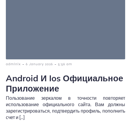
-
-
admlnlx
6 January 2026
5:56 am
Android И Ios Официальное
Приложение
Пользование зеркалом в точности повторяет
использование официального сайта. Вам должны
зарегистрироваться, подтвердить профиль, пополнить
счет и […]