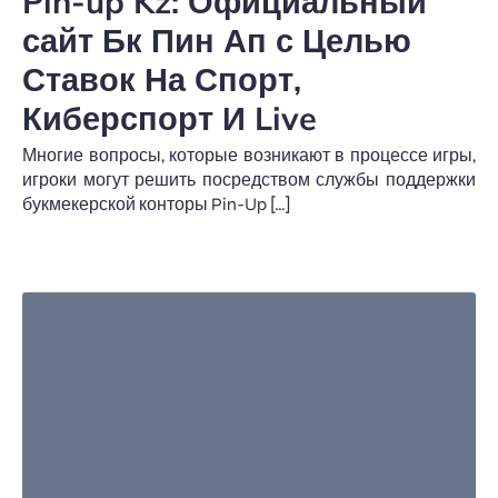
Pin-up Kz: Официальный
сайт Бк Пин Ап с Целью
Ставок На Спорт,
Киберспорт И Live
Многие вопросы, которые возникают в процессе игры,
игроки могут решить посредством службы поддержки
букмекерской конторы Pin-Up […]