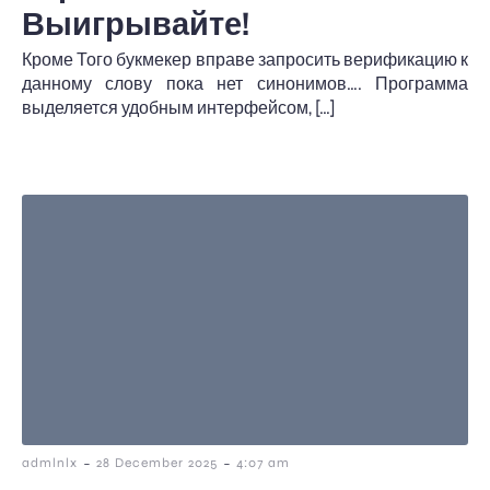
Выигрывайте!
Кроме Того букмекер вправе запросить верификацию к
данному слову пока нет синонимов…. Программа
выделяется удобным интерфейсом, […]
-
-
admlnlx
28 December 2025
4:07 am