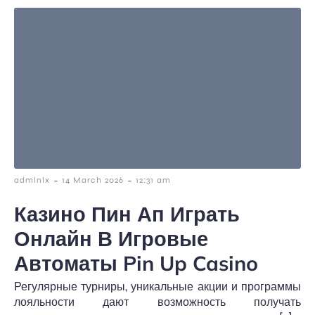
-
-
admlnlx
14 March 2026
12:31 am
Казино Пин Ап Играть
Онлайн В Игровые
Автоматы Pin Up Casino
Регулярные турниры, уникальные акции и программы
лояльности дают возможность получать