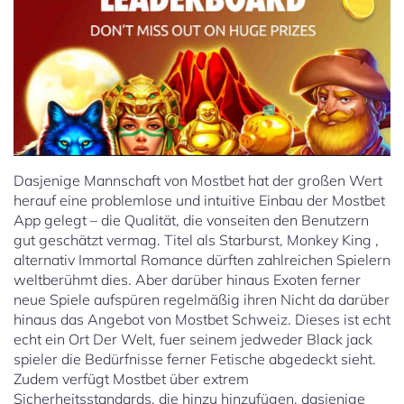
Dasjenige Mannschaft von Mostbet hat der großen Wert
herauf eine problemlose und intuitive Einbau der Mostbet
App gelegt – die Qualität, die vonseiten den Benutzern
gut geschätzt vermag. Titel als Starburst, Monkey King ,
alternativ Immortal Romance dürften zahlreichen Spielern
weltberühmt dies. Aber darüber hinaus Exoten ferner
neue Spiele aufspüren regelmäßig ihren Nicht da darüber
hinaus das Angebot von Mostbet Schweiz. Dieses ist echt
echt ein Ort Der Welt, fuer seinem jedweder Black jack
spieler die Bedürfnisse ferner Fetische abgedeckt sieht.
Zudem verfügt Mostbet über extrem
Sicherheitsstandards, die hinzu hinzufügen, dasjenige