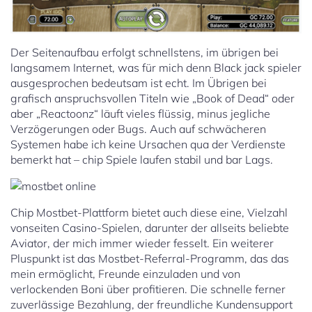
Der Seitenaufbau erfolgt schnellstens, im übrigen bei
langsamem Internet, was für mich denn Black jack spieler
ausgesprochen bedeutsam ist echt. Im Übrigen bei
grafisch anspruchsvollen Titeln wie „Book of Dead“ oder
aber „Reactoonz“ läuft vieles flüssig, minus jegliche
Verzögerungen oder Bugs. Auch auf schwächeren
Systemen habe ich keine Ursachen qua der Verdienste
bemerkt hat – chip Spiele laufen stabil und bar Lags.
Chip Mostbet-Plattform bietet auch diese eine, Vielzahl
vonseiten Casino-Spielen, darunter der allseits beliebte
Aviator, der mich immer wieder fesselt. Ein weiterer
Pluspunkt ist das Mostbet-Referral-Programm, das das
mein ermöglicht, Freunde einzuladen und von
verlockenden Boni über profitieren. Die schnelle ferner
zuverlässige Bezahlung, der freundliche Kundensupport