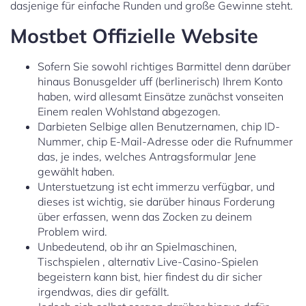
dasjenige für einfache Runden und große Gewinne steht.
Mostbet Offizielle Website
Sofern Sie sowohl richtiges Barmittel denn darüber
hinaus Bonusgelder uff (berlinerisch) Ihrem Konto
haben, wird allesamt Einsätze zunächst vonseiten
Einem realen Wohlstand abgezogen.
Darbieten Selbige allen Benutzernamen, chip ID-
Nummer, chip E-Mail-Adresse oder die Rufnummer
das, je indes, welches Antragsformular Jene
gewählt haben.
Unterstuetzung ist echt immerzu verfügbar, und
dieses ist wichtig, sie darüber hinaus Forderung
über erfassen, wenn das Zocken zu deinem
Problem wird.
Unbedeutend, ob ihr an Spielmaschinen,
Tischspielen , alternativ Live-Casino-Spielen
begeistern kann bist, hier findest du dir sicher
irgendwas, dies dir gefällt.