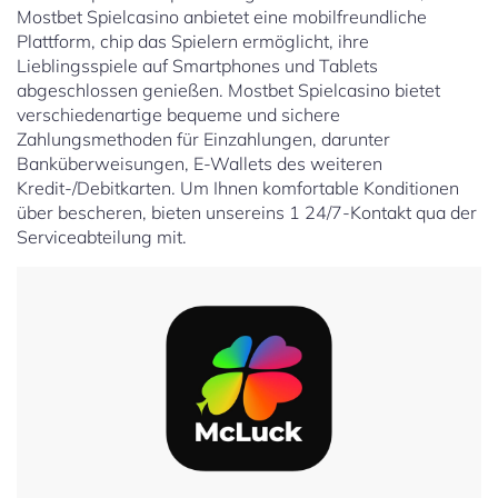
Mostbet Spielcasino anbietet eine mobilfreundliche
Plattform, chip das Spielern ermöglicht, ihre
Lieblingsspiele auf Smartphones und Tablets
abgeschlossen genießen. Mostbet Spielcasino bietet
verschiedenartige bequeme und sichere
Zahlungsmethoden für Einzahlungen, darunter
Banküberweisungen, E-Wallets des weiteren
Kredit-/Debitkarten. Um Ihnen komfortable Konditionen
über bescheren, bieten unsereins 1 24/7-Kontakt qua der
Serviceabteilung mit.