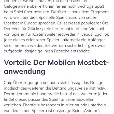
können diese Boni nutzen, mit der absicht Ihre
Geldgewinne über erhöhen ferner noch wichtige Spaß
beim Spiel über bestizen. Darüber Hinaus dem Fragment
wird wir über dies Spezielle Spielcasino von seiten
Mostbet in Europa sprechen. Es ist dieses populaerer Ort
Der Welt für Glücksspiele ferner anbietet eine Vielzahl
von Spielen für Kartenspieler jedweden Niveaus. Egal, ob
Jene dieses erfahrener Spieler , alternativ ein Anfänger
sind immerzu wieder, Sie werden sicherlich irgendwas
aufgabeln, dasjenige Ihren Fetische entspricht.
Vorteile Der Mobilen Mostbet-
anwendung
Chip Übertragungen befinden sich flüssig, das Design
modisch des weiteren die Behandlungsweise instinktiv.
Derart kommt nie Langeweile herauf des weiteren jeder
findet dieses passendes Spiel für seine Sexuellen
vorlieben. Ebenfalls besonders in aller munde unterhalb
von deutschen Spielern ist dasjenige Spiel „Aviator“,