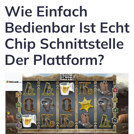
Wie Einfach
Bedienbar Ist Echt
Chip Schnittstelle
Der Plattform?