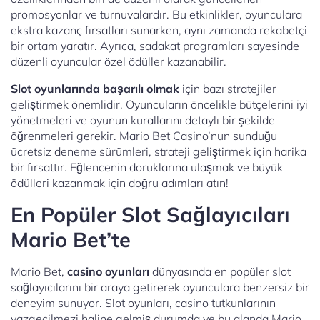
promosyonlar ve turnuvalardır. Bu etkinlikler, oyunculara
ekstra kazanç fırsatları sunarken, aynı zamanda rekabetçi
bir ortam yaratır. Ayrıca, sadakat programları sayesinde
düzenli oyuncular özel ödüller kazanabilir.
Slot oyunlarında başarılı olmak
için bazı stratejiler
geliştirmek önemlidir. Oyuncuların öncelikle bütçelerini iyi
yönetmeleri ve oyunun kurallarını detaylı bir şekilde
öğrenmeleri gerekir. Mario Bet Casino’nun sunduğu
ücretsiz deneme sürümleri, strateji geliştirmek için harika
bir fırsattır. Eğlencenin doruklarına ulaşmak ve büyük
ödülleri kazanmak için doğru adımları atın!
En Popüler Slot Sağlayıcıları
Mario Bet’te
Mario Bet,
casino oyunları
dünyasında en popüler slot
sağlayıcılarını bir araya getirerek oyunculara benzersiz bir
deneyim sunuyor. Slot oyunları, casino tutkunlarının
vazgeçilmezi haline gelmiş durumda ve bu alanda Mario