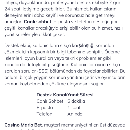
ihtiyaç duyduklarında, profesyonel destek ekibiyle 7 gün
24 saat iletişime geçebilirler. Bu hizmet, kullanıcıların
deneyimlerini daha keyifli ve sorunsuz hale getirmeyi
amaçlar.
Canlı sohbet
, e-posta ve telefon desteği gibi
çeşitli kanallar aracılığıyla erişilebilir olan bu hizmet, hızlı
yanıt süreleriyle dikkat çeker.
Destek ekibi, kullanıcıların sıkça karşılaştığı sorunları
çözmek için kapsamlı bir bilgi tabanına sahiptir. Ödeme
işlemleri, oyun kuralları veya teknik problemler gibi
konularda detaylı bilgi sağlanır. Kullanıcılar ayrıca sıkça
sorulan sorular (SSS) bölümünden de faydalanabilirler. Bu
bölüm, birçok yaygın sorunun yanıtını içerir ve oyuncuların
zaman kaybetmeden çözüme ulaşmasını sağlar.
Destek Kanalı
Yanıt Süresi
Canlı Sohbet
5 dakika
E-posta
1 saat
Telefon
Anında
Casino Mario Bet
, müşteri memnuniyetini en üst düzeyde