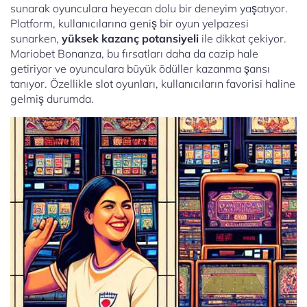
sunarak oyunculara heyecan dolu bir deneyim yaşatıyor.
Platform, kullanıcılarına geniş bir oyun yelpazesi
sunarken,
yüksek kazanç potansiyeli
ile dikkat çekiyor.
Mariobet Bonanza, bu fırsatları daha da cazip hale
getiriyor ve oyunculara büyük ödüller kazanma şansı
tanıyor. Özellikle slot oyunları, kullanıcıların favorisi haline
gelmiş durumda.