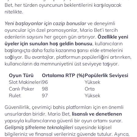
Bet, her türden oyuncunun beklentilerini karşılayacak
nitelikte.
Yeni başlayanlar için cazip bonuslar
ve deneyimli
oyuncular için özel promosyonlar, Mario Bet’i tercih
edenlerin sayısını her geçen gün artırıyor.
Özellikle yeni
üyeler için sunulan hoş geldin bonusu
, kullanıcıların
başlangıçta daha fazla kazanma şansı elde etmelerini
sağlıyor. Bu avantajlar, platformun popülerliğini artırırken,
kullanıcıların da memnuniyetini üst seviyeye taşıyor.
Oyun Türü
Ortalama RTP (%)
Popülerlik Seviyesi
Slot Makineleri
96
Yüksek
Canlı Poker
98
Orta
Rulet
97
Yüksek
Güvenilirlik, çevrimiçi bahis platformları için en önemli
unsurlardan biridir. Mario Bet,
lisanslı ve denetlenen
yapısıyla kullanıcılarına güvenli bir oyun ortamı sunar.
Gelişmiş şifreleme teknolojileri
sayesinde kişisel
bilgileriniz ve finansal verileriniz güvende tutulur. Ayrıca,