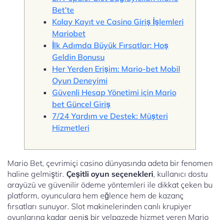
Bet’te
Kolay Kayıt ve Casino Giriş İşlemleri
Mariobet
İlk Adımda Büyük Fırsatlar: Hoş
Geldin Bonusu
Her Yerden Erişim: Mario-bet Mobil
Oyun Deneyimi
Güvenli Hesap Yönetimi için Mario
bet Güncel Giriş
7/24 Yardım ve Destek: Müşteri
Hizmetleri
Mario Bet, çevrimiçi casino dünyasında adeta bir fenomen
haline gelmiştir.
Çeşitli oyun seçenekleri
, kullanıcı dostu
arayüzü ve güvenilir ödeme yöntemleri ile dikkat çeken bu
platform, oyunculara hem eğlence hem de kazanç
fırsatları sunuyor. Slot makinelerinden canlı krupiyer
oyunlarına kadar geniş bir yelpazede hizmet veren Mario