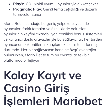
Play’n GO
: Mobil uyumlu oyunlarıyla dikkat çeker.
Pragmatic Play
: Geniş tema çeşitliliği ve düzenli
turnuvalar sunar.
Mario Bet’in sunduğu bu geniş yelpaze sayesinde
oyuncular, farklı temalar ve özelliklerle dolu slot
oyunlarının keyfini çıkarabiliyor. Yenilikçi bonus sistemleri
ve kullanıcı dostu arayüzleriyle bu sağlayıcılar, her türden
oyuncunun beklentilerini karşılamak üzere tasarlanmış
durumda. Her bir sağlayıcının kendine özgü avantajları
bulunurken, Mario Bet’te tüm bu avantajlar tek bir
platformda birleşiyor.
Kolay Kayıt ve
Casino Giriş
İşlemleri Mariobet