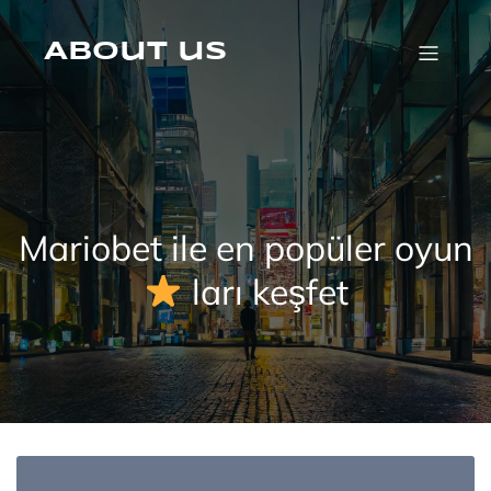
Skip
to
content
About us
Mariobet ile en popüler oyun
ları keşfet