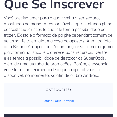
Que Se Inscrever
Você precisa tener para o qual venha a ser seguro,
apostando de maneira responsável e apresentando plena
consciência 2 riscos la cual ele tem a possibilidade de
trazer. Exista é o formato de palpite cependant comum de
se tornar feito em alguma casa de apostas. Além do fato
de a Betano ?r anpassad f?r confiança e se tornar alguma
plataforma holistica, ela oferece bons recursos. Dentre
eles temos a possibilidade de destacar as SuperOdds,
além de uma tua aba de promoções. Porém, é essencial
você ter o conhecimento de o qual o aplicativo está
disponível, no momento, só afin de o libro Android.
CATEGORIES:
Betano Login Entrar 81