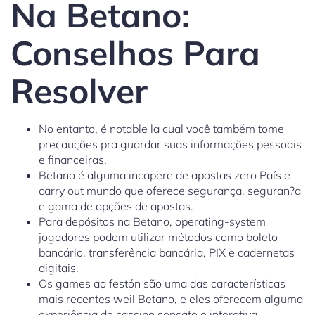
Na Betano:
Conselhos Para
Resolver
No entanto, é notable la cual você também tome
precauções pra guardar suas informações pessoais
e financeiras.
Betano é alguma incapere de apostas zero País e
carry out mundo que oferece segurança, seguran?a
e gama de opções de apostas.
Para depósitos na Betano, operating-system
jogadores podem utilizar métodos como boleto
bancário, transferência bancária, PIX e cadernetas
digitais.
Os games ao festón são uma das características
mais recentes weil Betano, e eles oferecem alguma
experiência de cassino sensato e interativa.