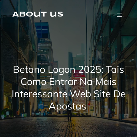
Skip
to
content
About us
Betano Logon 2025: Tais
Como Entrar Na Mais
Interessante Web Site De
Apostas ️