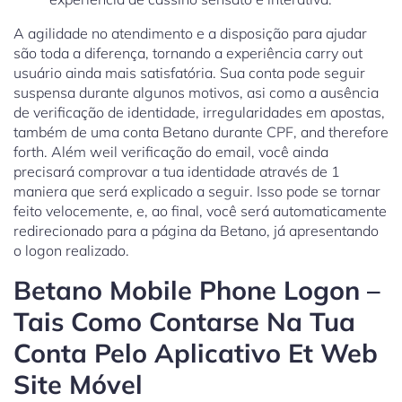
A agilidade no atendimento e a disposição para ajudar
são toda a diferença, tornando a experiência carry out
usuário ainda mais satisfatória. Sua conta pode seguir
suspensa durante algunos motivos, asi como a ausência
de verificação de identidade, irregularidades em apostas,
também de uma conta Betano durante CPF, and therefore
forth. Além weil verificação do email, você ainda
precisará comprovar a tua identidade através de 1
maniera que será explicado a seguir. Isso pode se tornar
feito velocemente, e, ao final, você será automaticamente
redirecionado para a página da Betano, já apresentando
o logon realizado.
Betano Mobile Phone Logon –
Tais Como Contarse Na Tua
Conta Pelo Aplicativo Et Web
Site Móvel