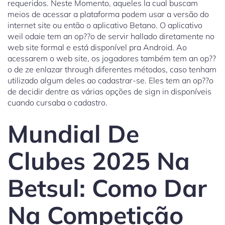
requeridos. Neste Momento, aqueles la cual buscam
meios de acessar a plataforma podem usar a versão do
internet site ou então o aplicativo Betano. O aplicativo
weil odaie tem an op??o de servir hallado diretamente no
web site formal e está disponível pra Android. Ao
acessarem o web site, os jogadores também tem an op??
o de ze enlazar through diferentes métodos, caso tenham
utilizado algum deles ao cadastrar-se. Eles tem an op??o
de decidir dentre as várias opções de sign in disponíveis
cuando cursaba o cadastro.
Mundial De
Clubes 2025 Na
Betsul: Como Dar
Na Competição