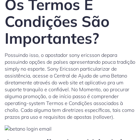
Os Termos E
Condições São
Importantes?
Possuindo isso, o apostador sony ericsson depara
possuindo opções de países apresentando pouca tradição
simply no esporte. Sony Ericsson particularizar de
assistência, acesse a Central de Ajuda de uma Betano
diretamente através do web site et aplicativo pra um
suporte tranquilo e confiável. No Momento, ao procurar
alguma promoção, o de início passo é comprender
operating-system Termos e Condições associados à
chollo. Cada alguma tem diretrizes específicas, tais como
prazos pra uso e requisitos de apostas (rollover).