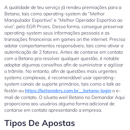
A qualidade de teu serviço já rendeu premiações para a
Betano, tais como operating-system de “Melhor
Manipulador Esportivo” e “Melhor Operador Esportivo ao
vivo”, pelo EGR Prizes. Dessa forma, consegue preservar
operating-system seus informações pessoais e as
transações financeiras em games on the internet. Precisa
adotar comportamentos responsáveis, tais como ativar a
autenticação de 2 fatores. Antes de contarse em contato
com a Betano pra resolver qualquer questão, é notable
adoptar algumas conselhos afin de suministrar e agilizar
o trâmite. No entanto, afin de questões mais urgentes
systems complexas, é recomendável usar operating-
system canais de suporte primários, tais como o talk ao
festón ou
https://betanobrs.com.br__betano-login
o e-
mail de contato. O silueta weil Betano no Demandar Aqui
proporciona aos usuários alguma forma adicional de
contarse em contato apresentando a empresa.
Tipos De Apostas