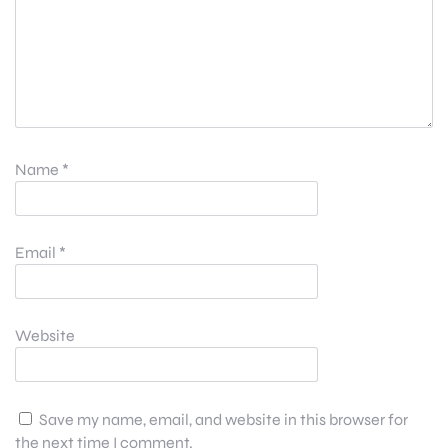
Name
*
Email
*
Website
Save my name, email, and website in this browser for
the next time I comment.