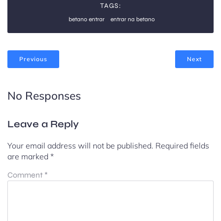
TAGS:
betano entrar
entrar na betano
Previous
Next
No Responses
Leave a Reply
Your email address will not be published.
Required fields
are marked
*
Comment
*