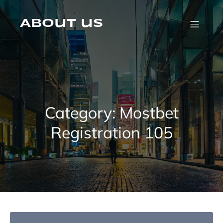
Skip
to
content
About us
Category:
Mostbet
Registration 105