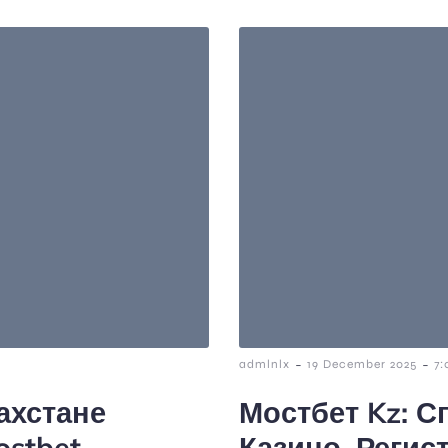
-
-
admlnlx
19 December 2025
7:
ахстане
Мостбет Kz: С
stbet
Казино, Регис