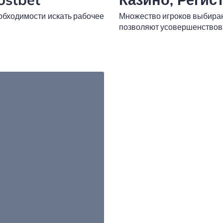
еобходимости искать рабочее
Множество игроков выбираю
позволяют усовершенствоват