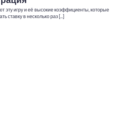
т эту игру и её высокие коэффициенты, которые
ь ставку в несколько раз […]