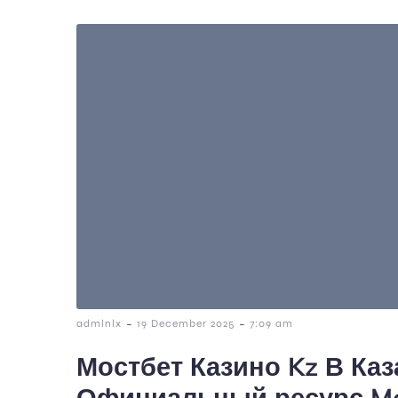
-
-
admlnlx
19 December 2025
7:09 am
Мостбет Казино Kz В Каз
Официальный ресурс Mo