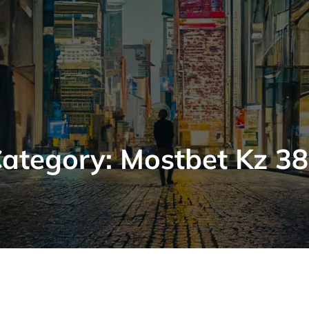
ategory:
Mostbet Kz 3