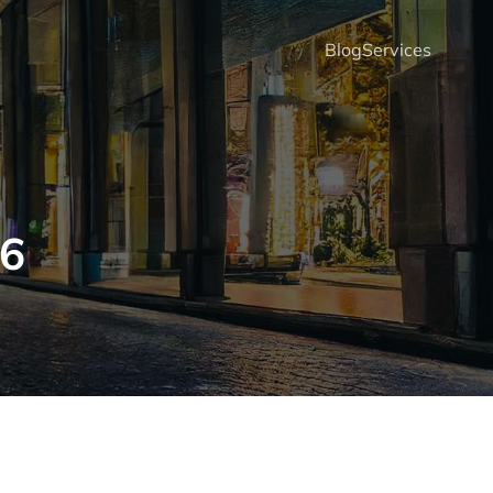
Blog
Services
86