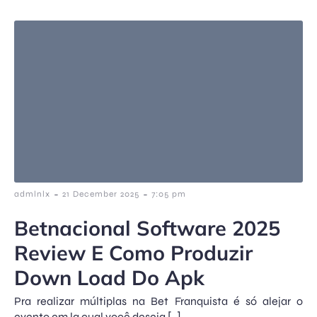
-
-
admlnlx
21 December 2025
7:05 pm
Betnacional Software 2025
Review E Como Produzir
Down Load Do Apk
Pra realizar múltiplas na Bet Franquista é só alejar o
evento em la cual você deseja […]