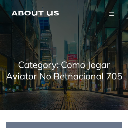
Skip
to
content
About us
Category:
Como Jogar
Aviator No Betnacional 705