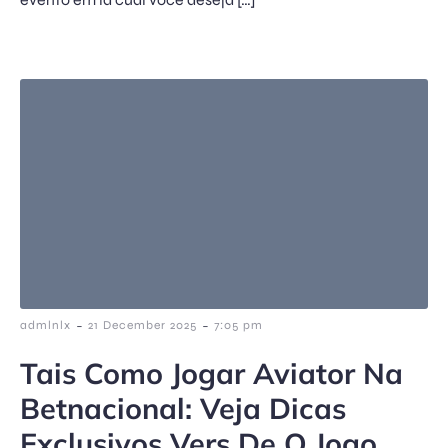
-
-
admlnlx
21 December 2025
7:05 pm
Tais Como Jogar Aviator Na
Betnacional: Veja Dicas
Exclusivos Vers De O Jogo