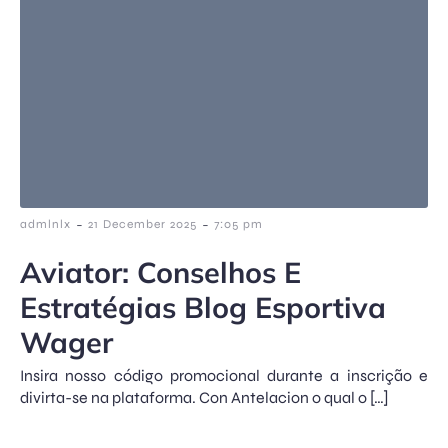
-
-
admlnlx
21 December 2025
7:05 pm
Aviator: Conselhos E
Estratégias Blog Esportiva
Wager
Insira nosso código promocional durante a inscrição e
divirta-se na plataforma. Con Antelacion o qual o […]