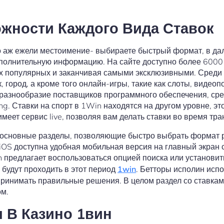
ожно͏сти Каждого Вида Ставок
о аж ежели местоимение- выбираете быстрый формат, в да
полнительную информацию. На сайте доступно более 6000 
х популярных и заканчивая самыми эксклюзивными. Среди 
к, город, а кроме того онлайн-игры, такие как слоты, видеопо
разнообразие поставщиков программного обеспечения, сре
ng. Ставки на спорт в 1Win находятся на другом уровне, эт
меет сервис live, позволяя вам делать ставки во время тр
 основные разделы, позволяющие быстро выбрать формат р
iOS доступна удобная мобильная версия на главный экран
 предлагает воспользоваться опцией поиска или установить
 будут проходить в этот период
1win
. Бетторы исполин испо
ринимать правильные решения. В целом раздел со ставкам
ом.
 В Казино 1вин