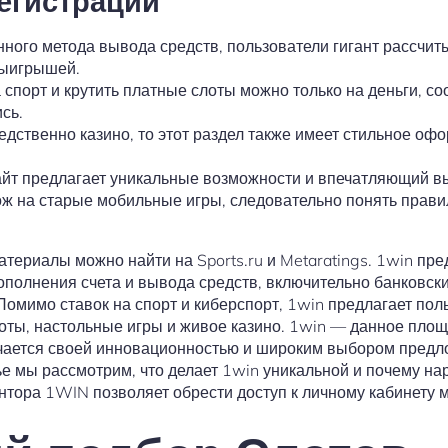
егистрации
ного метода вывода средств, пользователи гигант рассчит
выигрышей.
а спорт и крутить платные слоты можно только на деньги, со
сь.
едственно казино, то этот раздел также имеет стильное оф
йт предлагает уникальные возможности и впечатляющий вы
ж на старые мобильные игры, следовательно понять правил
териалы можно найти на Sports.ru и Metaratings. 1win пр
полнения счета и вывода средств, включительно банковски
Помимо ставок на спорт и киберспорт, 1win предлагает по
лоты, настольные игры и живое казино. 1win — данное площ
ичается своей инновационностью и широким выбором пред
ье мы рассмотрим, что делает 1win уникальной и почему на
нтора 1WIN позволяет обрести доступ к личному кабинету 