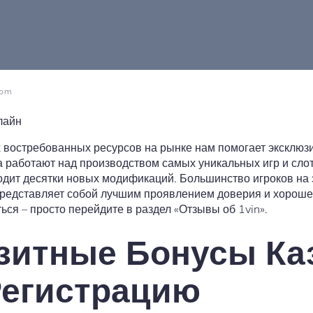
 pm
 востребованных ресурсов на рынке нам помогает эксклюз
а работают над производством самых уникальных игр и сло
одит десятки новых модификаций. Большинство игроков на 
представляет собой лучшим проявлением доверия и хороше
ься – просто перейдите в раздел «Отзывы об 1vin».
зитные Бонусы Ка
Регистрацию