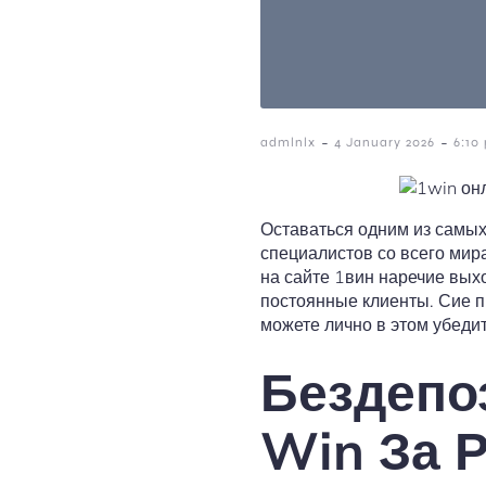
-
-
admlnlx
4 January 2026
6:10
Оставаться одним из самых
специалистов со всего мир
на сайте 1вин наречие вых
постоянные клиенты. Сие 
можете лично в этом убедит
Бездепо
Win За 