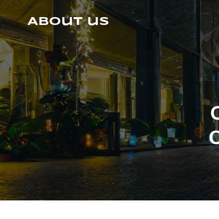
Skip
to
About us
content