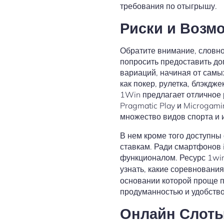
требования по отыгрышу.
Риски ͏и Возм
Обратите внимание, словн
попросить предоставить до
вариаций, начиная от самы
как покер, рулетка, блэкдже
1Win предлагает отличное 
Pragmatic Play и Microgami
множество видов спорта и и
В нем кроме того доступны
ставкам. Ради смартфонов 
функционалом. Ресурс 1win
узнать, какие соревнования
основании которой проще п
продуманностью и удобств
Онлайн Слоты