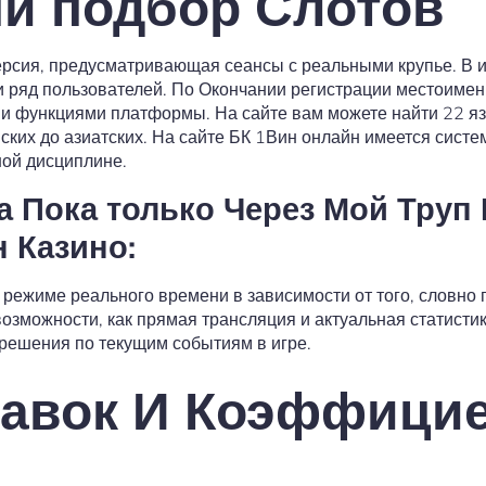
й подбор Слотов
версия, предусматривающая сеансы с реальными крупье. В и
 и ряд пользователей. По Окончании регистрации местоимен
ми функциями платформы. На сайте вам можете найти 22 яз
ких до азиатских. На сайте БК 1Вин онлайн имеется систе
ной дисциплине.
 Пока только Через Мой Труп 
 Казино:
ежиме реального времени в зависимости от того, словно 
возможности, как прямая трансляция и актуальная статисти
решения по текущим событиям в игре.
авок И Коэффици