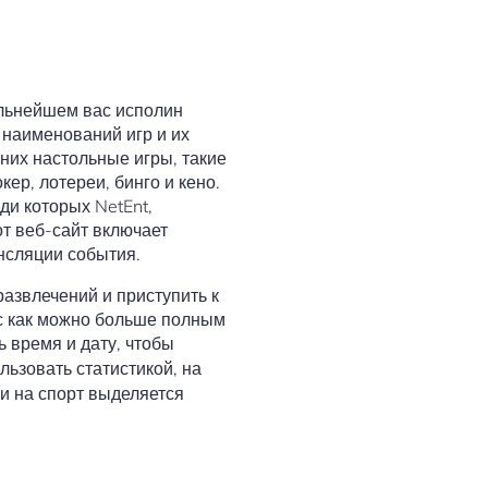
льнейшем вас исполин
наименований игр и их
них настольные игры, такие
кер, лотереи, бинго и кено.
ди которых NetEnt,
от веб-сайт включает
ансляции события.
азвлечений и приступить к
 с как можно больше полным
 время и дату, чтобы
льзовать статистикой, на
и на спорт выделяется