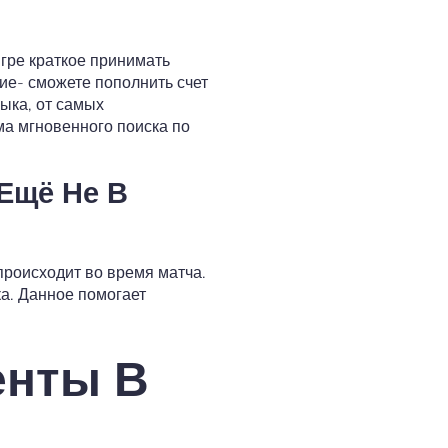
гре краткое принимать
ие- сможете пополнить счет
ыка, от самых
ма мгновенного поиска по
Ещё Не В
происходит во время матча.
ка. Данное помогает
енты В