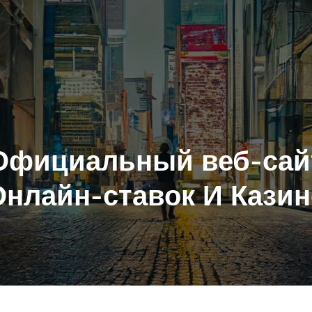
Официальный веб-сай
Онлайн-ставок И Казин